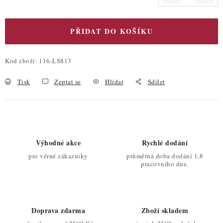
Měrná cena:
PŘIDAT DO KOŠÍKU
Kód zboží:
116-LS813
Tisk
Zeptat se
Hlídat
Sdílet
Výhodné akce
Rychlé dodání
pro věrné zákazníky
průměrná doba dodání 1,8
pracovního dne.
Doprava zdarma
Zboží skladem