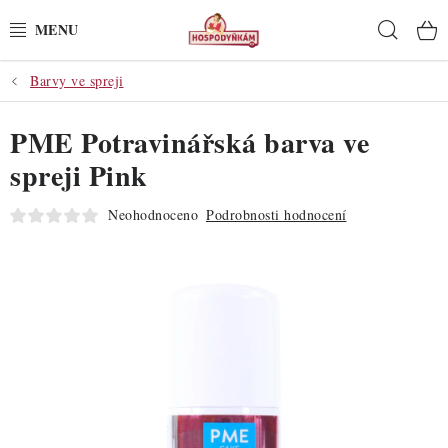
Přejít
Hleda
na
obsah
Barvy ve spreji
POTŘEBY
PME Potravinářská barva ve
POMŮCKY
spreji Pink
SUROVINY
Neohodnoceno
Podrobnosti hodnocení
DEKORACE
PRO OSLAVY
DO KUCHYNĚ
POCHUTINY