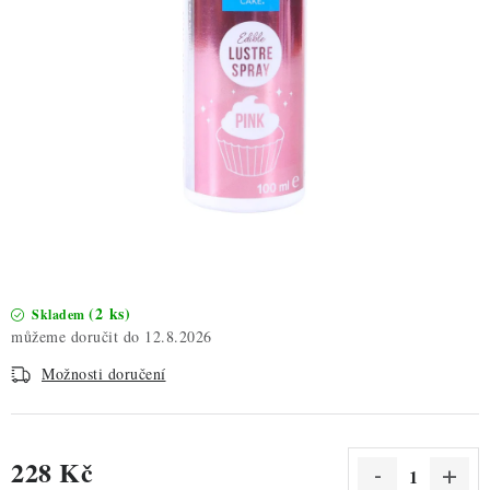
ZDRAVÉ PEČENÍ
DÁRKOVÉ POUKAZY
TÉMATICKÉ PRODUKTY
PROFI BALENÍ
NOVÉ ZBOŽÍ
ZNAČKY
(2 ks)
Skladem
12.8.2026
Nepřevzetí zásilky na dobírku
Obchodní podmínky
Možnosti doručení
Hodnocení obchodu
Blog
Moje objednávka
Podmínky ochrany osobních údajů
228 Kč