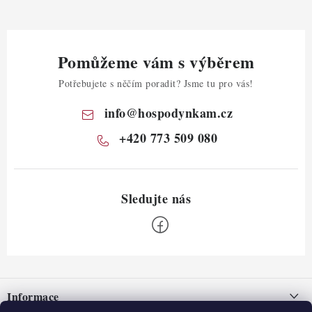
Pomůžeme vám s výběrem
Potřebujete s něčím poradit? Jsme tu pro vás!
info
@
hospodynkam.cz
+420 773 509 080
Z
á
Informace
p