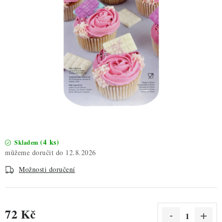
ZDRAVÉ PEČENÍ
DÁRKOVÉ POUKAZY
TÉMATICKÉ PRODUKTY
PROFI BALENÍ
NOVÉ ZBOŽÍ
ZNAČKY
(4 ks)
Skladem
12.8.2026
Nepřevzetí zásilky na dobírku
Obchodní podmínky
Možnosti doručení
Hodnocení obchodu
Blog
Moje objednávka
Podmínky ochrany osobních údajů
72 Kč