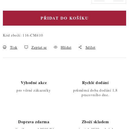
Měrná cena:
PŘIDAT DO KOŠÍKU
Kód zboží:
116-CM410
Tisk
Zeptat se
Hlídat
Sdílet
Výhodné akce
Rychlé dodání
pro věrné zákazníky
průměrná doba dodání 1,8
pracovního dne.
Doprava zdarma
Zboží skladem