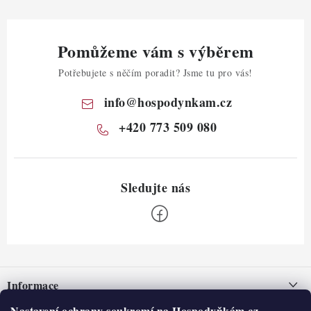
Pomůžeme vám s výběrem
Potřebujete s něčím poradit? Jsme tu pro vás!
info
@
hospodynkam.cz
+420 773 509 080
Z
á
Informace
p
Nastavení ochrany soukromí na Hospodyňkám.cz.