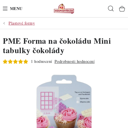
Přejít
Hleda
na
obsah
Plastové formy
POTŘEBY
PME Forma na čokoládu Mini
POMŮCKY
tabulky čokolády
SUROVINY
1 hodnocení
Podrobnosti hodnocení
DEKORACE
PRO OSLAVY
DO KUCHYNĚ
POCHUTINY