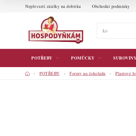
Přejít
Nepřevzetí zásilky na dobírku
Obchodní podmínky
na
obsah
POTŘEBY
POMŮCKY
SUROVIN
Domů
POTŘEBY
Formy na čokoládu
Plastové f