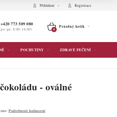
ochrany osobních údajů
Přihlášení
Registrace
+420 773 509 080
Prázdný košík
(po–pá: 8:00–16:00)
NÁKUPNÍ
KOŠÍK
NĚ
POCHUTINY
ZDRAVÉ PEČENÍ
DÁR
čokoládu - oválné
ceno
Podrobnosti hodnocení