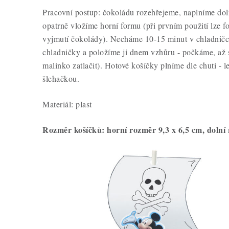
Pracovní postup: čokoládu rozehřejeme, naplníme dol
opatrně vložíme horní formu (při prvním použití lze f
vyjmutí čokolády). Necháme 10-15 minut v chladničc
chladničky a položíme ji dnem vzhůru - počkáme, až 
malinko zatlačit). Hotové košíčky plníme dle chuti - 
šlehačkou.
Materiál: plast
Rozměr košíčků: horní rozměr 9,3 x 6,5 cm, dolní 