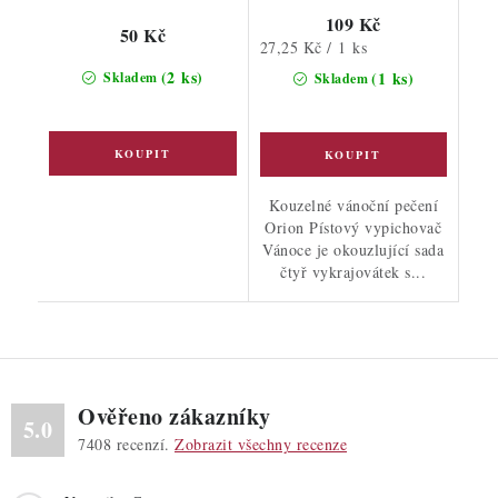
109 Kč
50 Kč
Měrná
27,25 Kč / 1 ks
cena:
(2 ks)
(1 ks)
Skladem
Skladem
Kouzelné vánoční pečení
Orion Pístový vypichovač
Vánoce je okouzlující sada
čtyř vykrajovátek s...
Ověřeno zákazníky
5.0
7408
recenzí.
Zobrazit všechny recenze