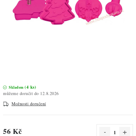
ZDRAVÉ PEČENÍ
DÁRKOVÉ POUKAZY
TÉMATICKÉ PRODUKTY
PROFI BALENÍ
NOVÉ ZBOŽÍ
ZNAČKY
(4 ks)
Skladem
12.8.2026
Nepřevzetí zásilky na dobírku
Obchodní podmínky
Možnosti doručení
Hodnocení obchodu
Blog
Moje objednávka
Podmínky ochrany osobních údajů
56 Kč