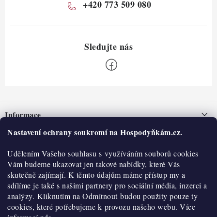
+420 773 509 080
Z
á
Informace
p
a
Nastavení ochrany soukromí na Hospodyňkám.cz.
Nepřevzetí zásilky na dobírku
O nás
t
Obchodní podmínky
Udělením Vašeho souhlasu s využíváním souborů cookies
í
Historie
O nákupu
Vám budeme ukazovat jen takové nabídky, které Vás
Hodnocení obchodu
skutečně zajímají. K těmto údajům máme přístup my a
Kontakty
Reklamace a vratky
sdílíme je také s našimi partnery pro sociální média, inzerci a
Blog
analýzy. Kliknutím na Odmítnout budou použity pouze ty
cookies, které potřebujeme k provozu našeho webu. Více
Moje objednávka
Výdejní místa