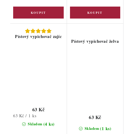
Pístový vypichovač zajíc
Pístový vypichovač želva
63 Kč
Měrná
63 Kč / 1 ks
63 Kč
cena:
(4 ks)
Skladem
(1 ks)
Skladem