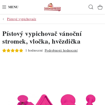
Přejít
Hleda
na
obsah
Pístové vypichovače
POTŘEBY
Pístový vypichovač vánoční
POMŮCKY
stromek, vločka, hvězdička
SUROVINY
1 hodnocení
Podrobnosti hodnocení
DEKORACE
PRO OSLAVY
DO KUCHYNĚ
POCHUTINY