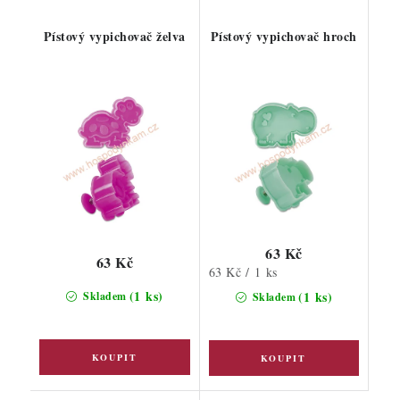
Pístový vypichovač želva
Pístový vypichovač hroch
63 Kč
63 Kč
Měrná
63 Kč / 1 ks
cena:
(1 ks)
(1 ks)
Skladem
Skladem