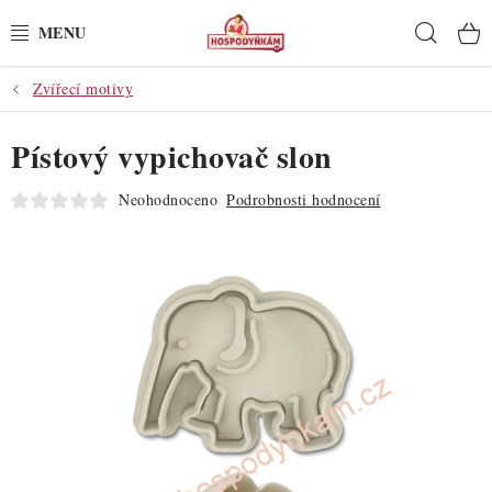
Přejít
Hleda
na
obsah
Zvířecí motivy
POTŘEBY
Pístový vypichovač slon
POMŮCKY
Neohodnoceno
Podrobnosti hodnocení
SUROVINY
DEKORACE
PRO OSLAVY
DO KUCHYNĚ
POCHUTINY