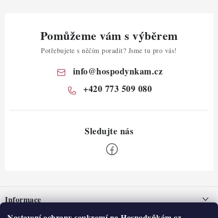
Pomůžeme vám s výběrem
Potřebujete s něčím poradit? Jsme tu pro vás!
info
@
hospodynkam.cz
+420 773 509 080
Z
á
Informace
p
a
Nastavení ochrany soukromí na Hospodyňkám.cz.
Nepřevzetí zásilky na dobírku