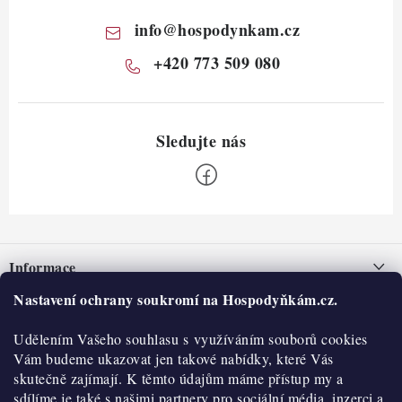
info
@
hospodynkam.cz
+420 773 509 080
Z
á
Informace
p
a
Nastavení ochrany soukromí na Hospodyňkám.cz.
Nepřevzetí zásilky na dobírku
O nás
t
Obchodní podmínky
Udělením Vašeho souhlasu s využíváním souborů cookies
í
Historie
O nákupu
Vám budeme ukazovat jen takové nabídky, které Vás
Hodnocení obchodu
skutečně zajímají. K těmto údajům máme přístup my a
Kontakty
Reklamace a vratky
sdílíme je také s našimi partnery pro sociální média, inzerci a