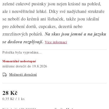
zelené cukrové pusinky jsou nejen krásné na pohled,
ale i neuvěřitelně lehké. Díky své nadýchané struktuře
se neboří do krémů ani šlehaček, takže jsou ideální
pro zdobení dortů, cupcakes, dezertů nebo
zmrzlinových pohárů.
Na skus jsou jemné a na jazyku
se doslova rozplývají.
Více informací
Položka byla vyprodána…
Momentálně nedostupné
19.8.2026
Možnosti doručení
28 Kč
Měrná cena:
0,35 Kč / 1 ks