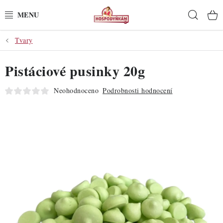
Přejít
Hleda
na
obsah
Tvary
POTŘEBY
Pistáciové pusinky 20g
POMŮCKY
Neohodnoceno
Podrobnosti hodnocení
SUROVINY
DEKORACE
PRO OSLAVY
DO KUCHYNĚ
POCHUTINY