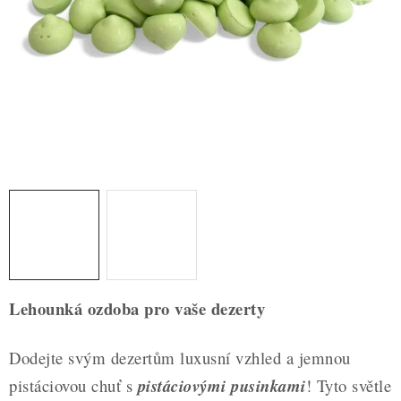
ZDRAVÉ PEČENÍ
DÁRKOVÉ POUKAZY
TÉMATICKÉ PRODUKTY
PROFI BALENÍ
NOVÉ ZBOŽÍ
ZNAČKY
Nepřevzetí zásilky na dobírku
Obchodní podmínky
Lehounká ozdoba pro vaše dezerty
Hodnocení obchodu
Blog
Moje objednávka
Podmínky ochrany osobních údajů
Dodejte svým dezertům luxusní vzhled a jemnou
pistáciovou chuť s
pistáciovými pusinkami
! Tyto světle