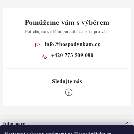
Pomůžeme vám s výběrem
Potřebujete s něčím poradit? Jsme tu pro vás!
info
@
hospodynkam.cz
+420 773 509 080
Z
á
Informace
p
Nastavení ochrany soukromí na Hospodyňkám.cz.