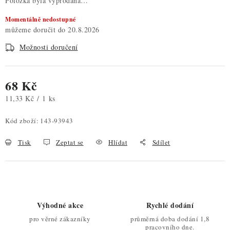
Položka byla vyprodána…
Momentálně nedostupné
20.8.2026
Možnosti doručení
68 Kč
Měrná cena:
11,33 Kč / 1 ks
Kód zboží:
143-93943
Tisk
Zeptat se
Hlídat
Sdílet
Výhodné akce
Rychlé dodání
pro věrné zákazníky
průměrná doba dodání 1,8
pracovního dne.