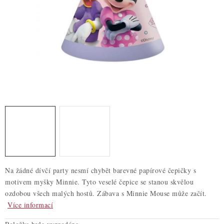
ZDRAVÉ PEČENÍ
DÁRKOVÉ POUKAZY
TÉMATICKÉ PRODUKTY
PROFI BALENÍ
NOVÉ ZBOŽÍ
ZNAČKY
Nepřevzetí zásilky na dobírku
Obchodní podmínky
Na žádné dívčí party nesmí chybět barevné papírové čepičky s
Hodnocení obchodu
Blog
Moje objednávka
motivem myšky Minnie. Tyto veselé čepice se stanou skvělou
Podmínky ochrany osobních údajů
ozdobou všech malých hostů. Zábava s Minnie Mouse může začít.
Více informací