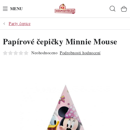
Přejít
Hleda
na
obsah
Party čepice
POTŘEBY
Papírové čepičky Minnie Mouse
POMŮCKY
Neohodnoceno
Podrobnosti hodnocení
SUROVINY
DEKORACE
PRO OSLAVY
DO KUCHYNĚ
POCHUTINY