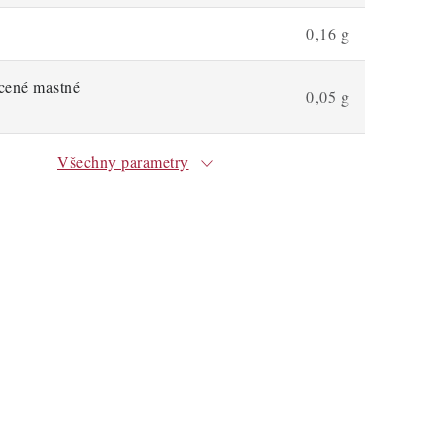
0,16 g
ycené mastné
0,05 g
Všechny parametry