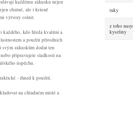
dodávají každému zákusku nejen
ejen chutné, ale i krásně
tuky
mi výtvory oslnit.
z toho nas
kyseliny
o každého, kdo hledá kvalitní a
astnostem a použití přírodních
tějí svým zákuskům dodat ten
nebo připravujete sladkosti na
nářského úspěchu.
aktické - ihned k použití.
skladovat na chladném místě a