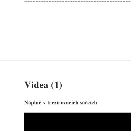
------------------------------------------------------------------
------
Videa (1)
Náplně v trezírovacích sáčcích