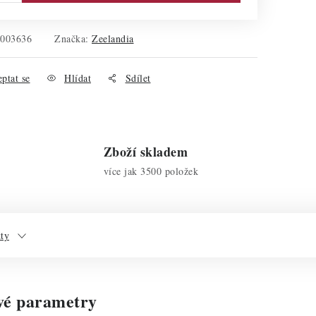
0003636
Značka:
Zeelandia
ptat se
Hlídat
Sdílet
Zboží skladem
více jak 3500 položek
kty
vé parametry