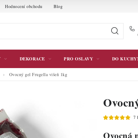
Hodnocení obchodu
Blog
Moje objednávka
Podmínky 
Y
DEKORACE
PRO OSLAVY
DO KUCHY
Ovocný gel Frugella višeň 1kg
Ovocný
7 
Ovocná n