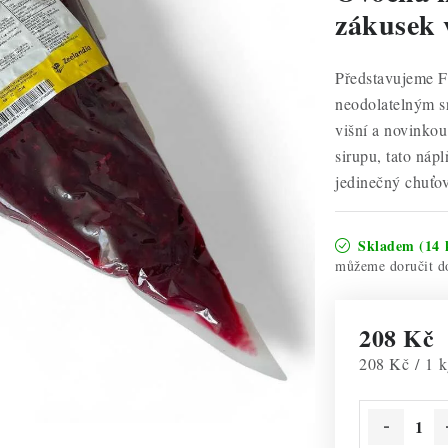
zákusek 
Představujeme Fr
neodolatelným s
višní a novinko
sirupu, tato nápl
jedinečný chuťov
Skladem
(14 
208 Kč
Měrná cena:
208 Kč / 1 