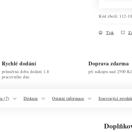
Kód zboží:
112-1
Tisk
Ze
Rychlé dodání
Doprava zdarma
průměrná doba dodání 1,8
při nákupu nad 2500 Kč
pracovního dne.
u (7)
Diskuze
Ostatní informace
Související produ
Doplňko