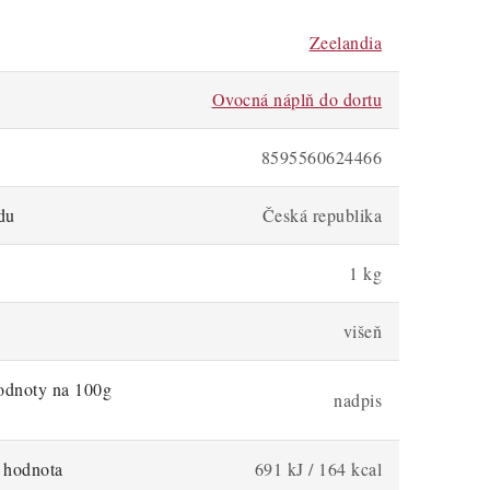
Zeelandia
Ovocná náplň do dortu
8595560624466
du
Česká republika
1 kg
višeň
odnoty na 100g
nadpis
á hodnota
691 kJ / 164 kcal