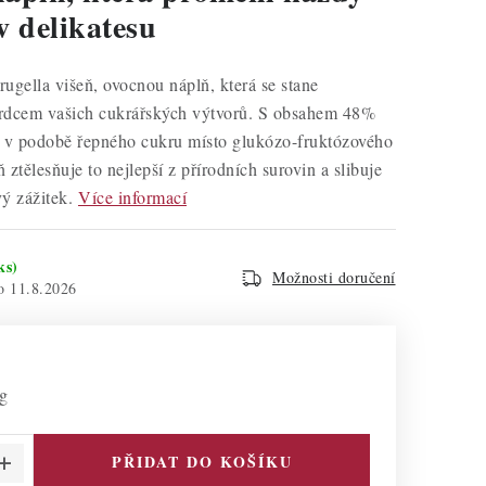
v delikatesu
ugella višeň, ovocnou náplň, která se stane
rdcem vašich cukrářských výtvorů. S obsahem 48%
u v podobě řepného cukru místo glukózo-fruktózového
ň ztělesňuje to nejlepší z přírodních surovin a slibuje
ý zážitek.
Více informací
ks)
Možnosti doručení
11.8.2026
kg
PŘIDAT DO KOŠÍKU