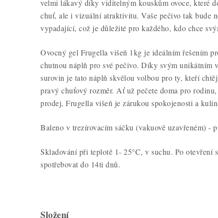
velmi lákavý díky viditelným kouskům ovoce, které 
chuť, ale i vizuální atraktivitu. Vaše pečivo tak bude n
vypadající, což je důležité pro každého, kdo chce svý
Ovocný gel Frugella višeň 1kg je ideálním řešením pr
chutnou náplň pro své pečivo. Díky svým unikátním vl
surovin je tato náplň skvělou volbou pro ty, kteří ch
pravý chuťový rozměr. Ať už pečete doma pro rodinu, 
prodej, Frugella višeň je zárukou spokojenosti a kuli
Baleno v trezírovacím sáčku (vakuově uzavřeném) - pr
Skladování při teplotě 1- 25°C, v suchu. Po otevření 
spotřebovat do 14ti dnů.
Složení