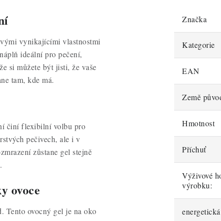
ní
Značka
svými vynikajícími vlastnostmi
Kategorie
náplň ideální pro pečení,
e si můžete být jisti, že vaše
EAN
ane tam, kde má.
Země půvo
Hmotnost
ní činí flexibilní volbu pro
rstvých pečivech, ale i v
Příchuť
ozmrazení zůstane gel stejně
.
Výživové h
výrobku:
ky ovoce
d. Tento ovocný gel je na oko
energetick