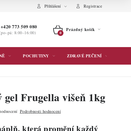
ochrany osobních údajů
Přihlášení
Registrace
+420 773 509 080
Prázdný košík
(po–pá: 8:00–16:00)
NÁKUPNÍ
KOŠÍK
NĚ
POCHUTINY
ZDRAVÉ PEČENÍ
DÁR
 gel Frugella višeň 1kg
hodnocení
Podrobnosti hodnocení
áplň, která promění každý