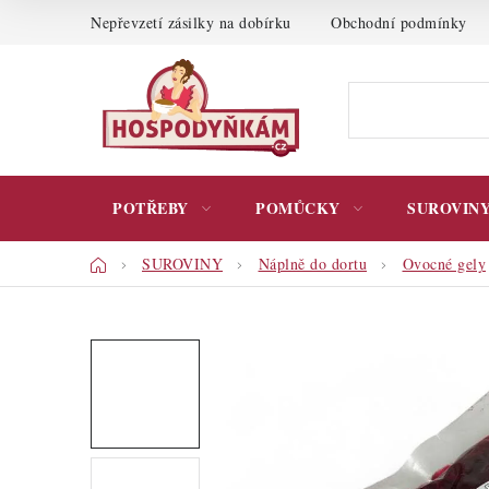
Přejít
Nepřevzetí zásilky na dobírku
Obchodní podmínky
na
obsah
POTŘEBY
POMŮCKY
SUROVIN
Domů
SUROVINY
Náplně do dortu
Ovocné gely