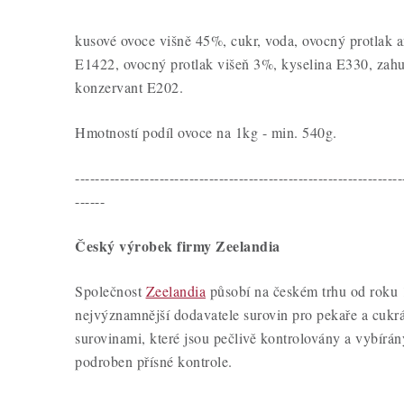
kusové ovoce višně 45%, cukr, voda, ovocný protlak 
E1422, ovocný protlak višeň 3%, kyselina E330, zahu
konzervant E202.
Hmotností podíl ovoce na 1kg - min. 540g.
------------------------------------------------------------------
------
Český výrobek firmy Zeelandia
Společnost
Zeelandia
působí na českém trhu od roku 
nejvýznamnější dodavatele surovin pro pekaře a cukrá
surovinami, které jsou pečlivě kontrolovány a vybírá
podroben přísné kontrole.