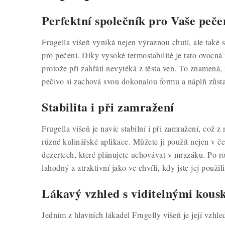
Perfektní společník pro Vaše peče
Frugella višeň vyniká nejen výraznou chutí, ale také 
pro pečení. Díky vysoké termostabilitě je tato ovocná 
protože při zahřátí nevytéká z těsta ven. To znamená, ž
pečivo si zachová svou dokonalou formu a náplň zůst
Stabilita i při zamražení
Frugella višeň je navíc stabilní i při zamražení, což z 
různé kulinářské aplikace. Můžete ji použít nejen v če
dezertech, které plánujete uchovávat v mrazáku. Po r
lahodný a atraktivní jako ve chvíli, kdy jste jej použili
Lákavý vzhled s viditelnými kous
Jedním z hlavních lákadel Frugelly višeň je její vzhle