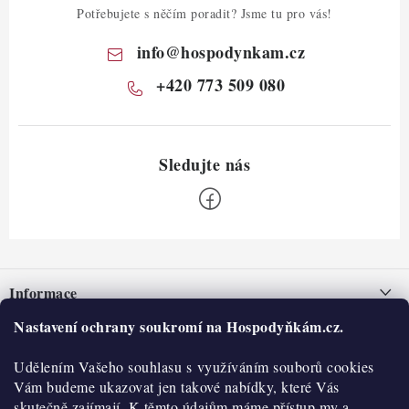
Potřebujete s něčím poradit? Jsme tu pro vás!
info
@
hospodynkam.cz
+420 773 509 080
Z
á
Informace
p
a
Nastavení ochrany soukromí na Hospodyňkám.cz.
Nepřevzetí zásilky na dobírku
O nás
t
Obchodní podmínky
Udělením Vašeho souhlasu s využíváním souborů cookies
í
Historie
O nákupu
Vám budeme ukazovat jen takové nabídky, které Vás
Hodnocení obchodu
skutečně zajímají. K těmto údajům máme přístup my a