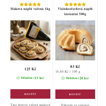
Maková náplň vařená 1kg
Vlašskoořechová náplň
instantní 500g
83 Kč
125 Kč
Měrná
16,60 Kč / 100 g
cena:
(11 ks)
(24 ks)
Skladem
Skladem
Tato hotová vařená maková
Náhrada za vařenou