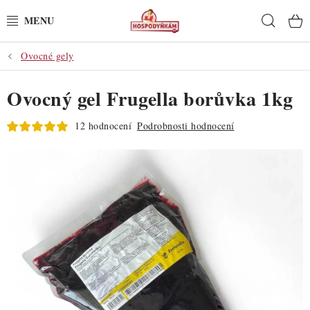
Přejít
Hleda
na
obsah
Ovocné gely
POTŘEBY
Ovocný gel Frugella borůvka 1kg
POMŮCKY
12 hodnocení
Podrobnosti hodnocení
SUROVINY
DEKORACE
PRO OSLAVY
DO KUCHYNĚ
POCHUTINY