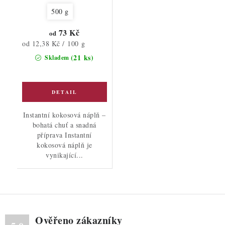
500 g
73 Kč
od
Měrná
od 12,38 Kč / 100 g
cena:
(21 ks)
Skladem
Instantní kokosová náplň –
bohatá chuť a snadná
příprava Instantní
kokosová náplň je
vynikající...
Ověřeno zákazníky