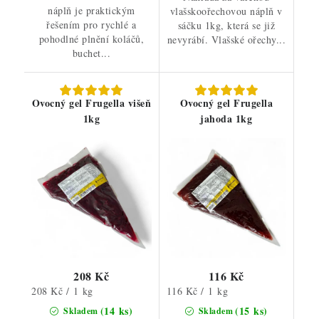
náplň je praktickým
vlašskoořechovou náplň v
řešením pro rychlé a
sáčku 1kg, která se již
pohodlné plnění koláčů,
nevyrábí. Vlašské ořechy...
buchet...
Ovocný gel Frugella višeň
Ovocný gel Frugella
1kg
jahoda 1kg
208 Kč
116 Kč
Měrná
Měrná
208 Kč / 1 kg
116 Kč / 1 kg
cena:
cena:
(14 ks)
(15 ks)
Skladem
Skladem