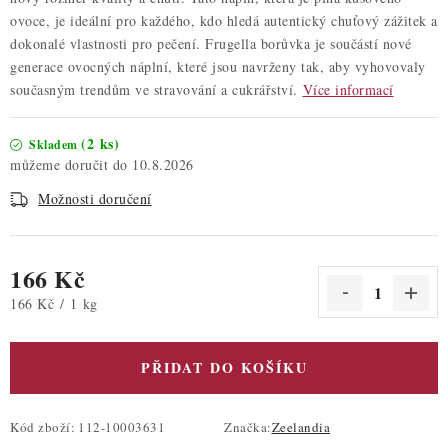
ovoce, je ideální pro každého, kdo hledá autentický chuťový zážitek a
dokonalé vlastnosti pro pečení. Frugella borůvka je součástí nové
generace ovocných náplní, které jsou navrženy tak, aby vyhovovaly
současným trendům ve stravování a cukrářství.
Více informací
(2 ks)
Skladem
10.8.2026
Možnosti doručení
166 Kč
Měrná cena:
166 Kč / 1 kg
PŘIDAT DO KOŠÍKU
Kód zboží:
112-10003631
Značka:
Zeelandia