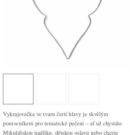
ZDRAVÉ PEČENÍ
DÁRKOVÉ POUKAZY
TÉMATICKÉ PRODUKTY
PROFI BALENÍ
NOVÉ ZBOŽÍ
ZNAČKY
Nepřevzetí zásilky na dobírku
Obchodní podmínky
Hodnocení obchodu
Blog
Moje objednávka
Vykrajovačka ve tvaru čertí hlavy je skvělým
Podmínky ochrany osobních údajů
pomocníkem pro tematické pečení – ať už chystáte
Mikulášskou nadílku, dětskou oslavu nebo chcete