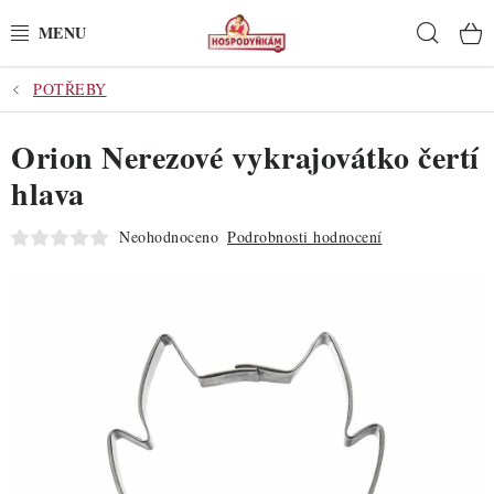
Přejít
Hleda
na
obsah
POTŘEBY
POTŘEBY
Orion Nerezové vykrajovátko čertí
POMŮCKY
hlava
SUROVINY
Neohodnoceno
Podrobnosti hodnocení
DEKORACE
PRO OSLAVY
DO KUCHYNĚ
POCHUTINY