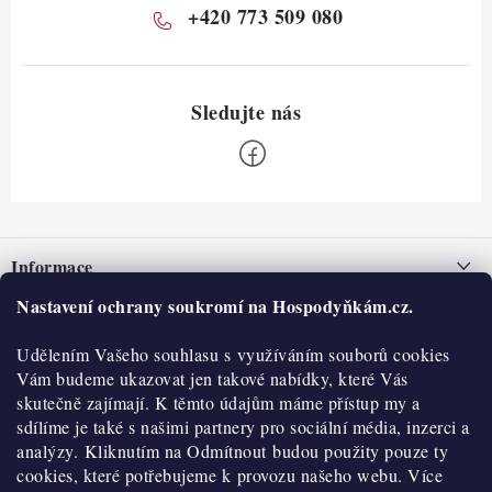
+420 773 509 080
Z
á
Informace
p
a
Nastavení ochrany soukromí na Hospodyňkám.cz.
Nepřevzetí zásilky na dobírku
O nás
t
Obchodní podmínky
Udělením Vašeho souhlasu s využíváním souborů cookies
í
Historie
O nákupu
Vám budeme ukazovat jen takové nabídky, které Vás
Hodnocení obchodu
skutečně zajímají. K těmto údajům máme přístup my a
Kontakty
Reklamace a vratky
sdílíme je také s našimi partnery pro sociální média, inzerci a
Blog
analýzy. Kliknutím na Odmítnout budou použity pouze ty
cookies, které potřebujeme k provozu našeho webu. Více
Moje objednávka
Výdejní místa