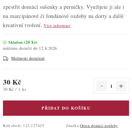
zpestřit domácí sušenky a perníčky. Využijete ji ale i
na marcipánové či fondánové ozdoby na dorty a další
kreativní tvoření.
Více informací
(24 ks)
Skladem
12.8.2026
Možnosti doručení
30 Kč
Měrná cena:
30 Kč / 1 ks
PŘIDAT DO KOŠÍKU
Kód zboží:
123-127425
Značka:
Orion domácí potřeby