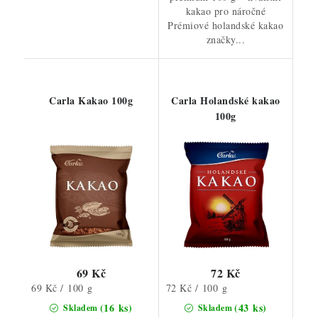
kakao pro náročné
Prémiové holandské kakao
značky...
Carla Kakao 100g
Carla Holandské kakao
100g
69 Kč
72 Kč
Měrná
Měrná
69 Kč / 100 g
72 Kč / 100 g
cena:
cena:
(16 ks)
(43 ks)
Skladem
Skladem