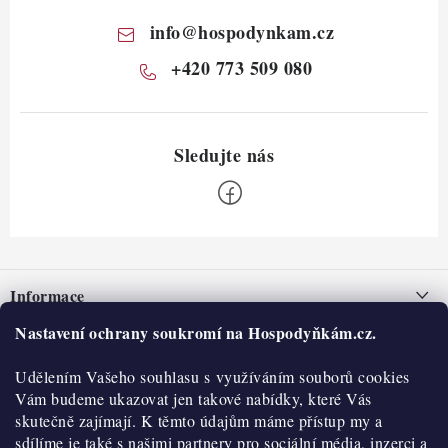
info
@
hospodynkam.cz
+420 773 509 080
Z
á
Informace
p
a
Nastavení ochrany soukromí na Hospodyňkám.cz.
Nepřevzetí zásilky na dobírku
O nás
t
Obchodní podmínky
Udělením Vašeho souhlasu s využíváním souborů cookies
í
Historie
O nákupu
Vám budeme ukazovat jen takové nabídky, které Vás
Hodnocení obchodu
skutečně zajímají. K těmto údajům máme přístup my a
Kontakty
Reklamace a vratky
sdílíme je také s našimi partnery pro sociální média, inzerci a
Blog