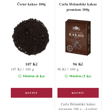
Černé kakao 100g
Carla Holandské kakao
premium 100g
107 Kč
96 Kč
Měrná
Měrná
107 Kč / 100 g
96 Kč / 100 g
cena:
cena:
(6 ks)
(5 ks)
Skladem
Skladem
Carla Holandské kakao
premium 100 g – kvalitní