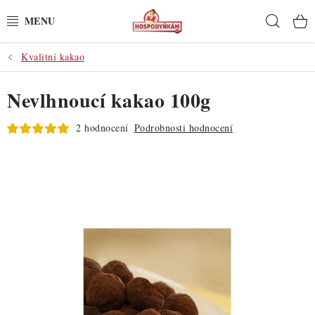
Přejít
Hleda
na
obsah
Kvalitní kakao
POTŘEBY
Nevlhnoucí kakao 100g
POMŮCKY
2 hodnocení
Podrobnosti hodnocení
SUROVINY
DEKORACE
PRO OSLAVY
DO KUCHYNĚ
POCHUTINY