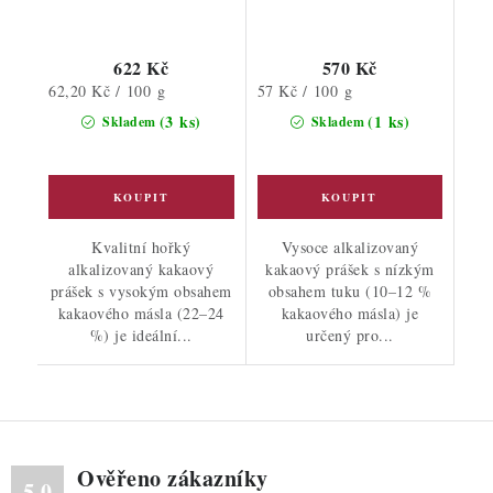
622 Kč
570 Kč
Měrná
Měrná
62,20 Kč / 100 g
57 Kč / 100 g
cena:
cena:
(3 ks)
(1 ks)
Skladem
Skladem
Kvalitní hořký
Vysoce alkalizovaný
alkalizovaný kakaový
kakaový prášek s nízkým
prášek s vysokým obsahem
obsahem tuku (10–12 %
kakaového másla (22–24
kakaového másla) je
%) je ideální...
určený pro...
Ověřeno zákazníky
5.0