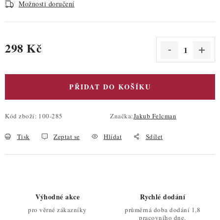
Možnosti doručení
298 Kč
Měrná cena:
PŘIDAT DO KOŠÍKU
Kód zboží:
100-285
Značka:
Jakub Felcman
Tisk
Zeptat se
Hlídat
Sdílet
Výhodné akce
Rychlé dodání
pro věrné zákazníky
průměrná doba dodání 1,8
pracovního dne.