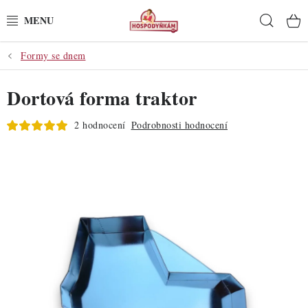
Přejít
Hleda
na
obsah
Formy se dnem
POTŘEBY
Dortová forma traktor
POMŮCKY
2 hodnocení
Podrobnosti hodnocení
SUROVINY
DEKORACE
PRO OSLAVY
DO KUCHYNĚ
POCHUTINY