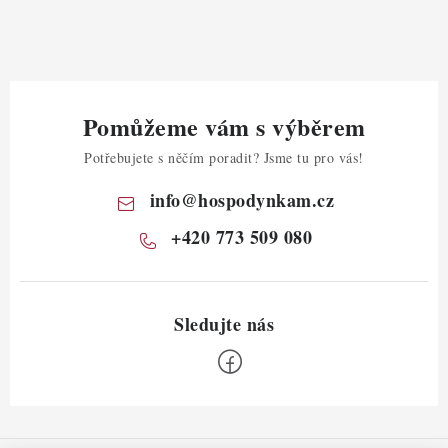
Pomůžeme vám s výběrem
Potřebujete s něčím poradit? Jsme tu pro vás!
info
@
hospodynkam.cz
+420 773 509 080
Z
á