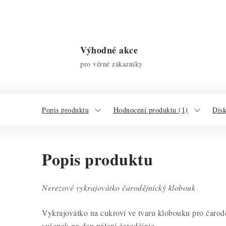
Výhodné akce
pro věrné zákazníky
Popis produktu
Hodnocení produktu (1)
Dis
Popis produktu
Nerezové vykrajovátko čarodějnický klobouk
Vykrajovátko na cukroví ve tvaru klobouku pro čaroděj
sušenek na den pálení čarodějnic.