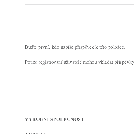
o
c
e
n
í
Buďte první, kdo napíše příspěvek k této položce.
Pouze registrovaní uživatelé mohou vkládat příspěvk
VÝROBNÍ SPOLEČNOST