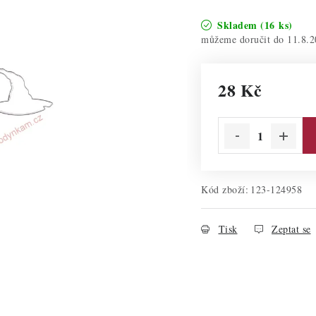
Skladem
(16 ks)
11.8.2
28 Kč
Měrná cena:
Kód zboží:
123-124958
Tisk
Zeptat se