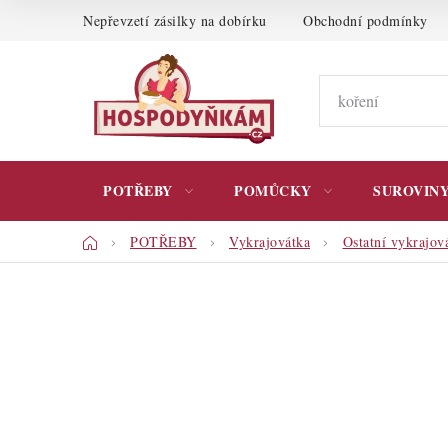
Přejít
Nepřevzetí zásilky na dobírku
Obchodní podmínky
na
obsah
POTŘEBY
POMŮCKY
SUROVIN
Domů
POTŘEBY
Vykrajovátka
Ostatní vykrajov