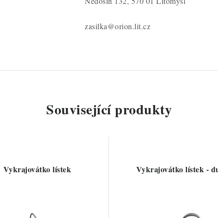
Nedošín 132, 570 01 Litomyšl
zasilka@orion.lit.cz
Související produkty
Vykrajovátko lístek
Vykrajovátko lístek - d