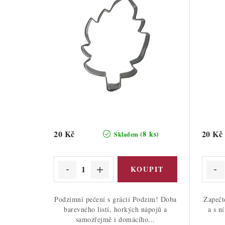
20 Kč
20 Kč
(8 ks)
Skladem
Podzimní pečení s grácií Podzim! Doba
Zapečt
barevného listí, horkých nápojů a
a s n
samozřejmě i domácího...