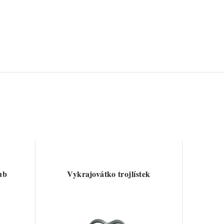
ub
Vykrajovátko trojlístek