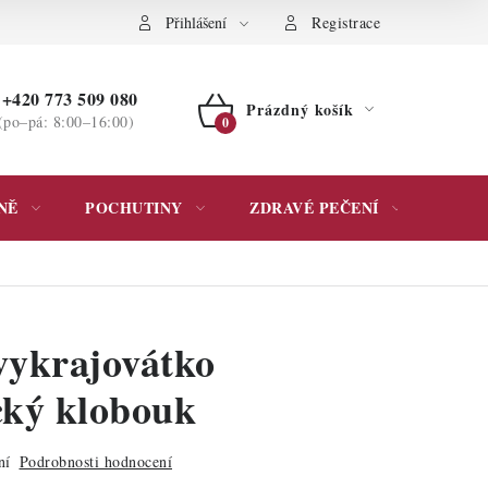
ochrany osobních údajů
Přihlášení
Registrace
+420 773 509 080
Prázdný košík
(po–pá: 8:00–16:00)
NÁKUPNÍ
KOŠÍK
NĚ
POCHUTINY
ZDRAVÉ PEČENÍ
DÁR
vykrajovátko
cký klobouk
ní
Podrobnosti hodnocení