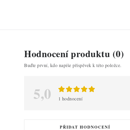
V
Hodnocení produktu (0)
ý
Buďte první, kdo napíše příspěvek k této položce.
p
i
5,0
s
h
1 hodnocení
o
d
n
PŘIDAT HODNOCENÍ