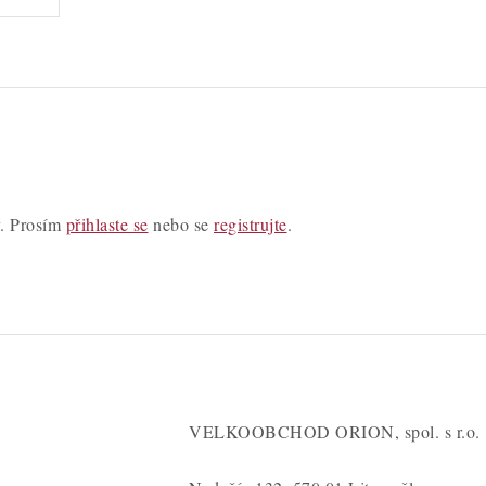
y. Prosím
přihlaste se
nebo se
registrujte
.
VELKOOBCHOD ORION, spol. s r.o.