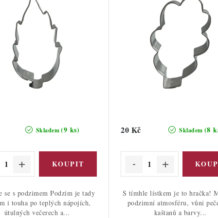
20 Kč
(9 ks)
(8 k
Skladem
Skladem
e se s podzimem Podzim je tady
S tímhle lístkem je to hračka! M
ím i touha po teplých nápojích,
podzimní atmosféru, vůni peč
útulných večerech a...
kaštanů a barvy...