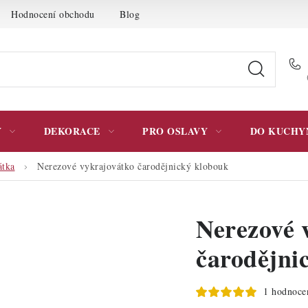
Hodnocení obchodu
Blog
Moje objednávka
Podmínky 
Y
DEKORACE
PRO OSLAVY
DO KUCHY
átka
Nerezové vykrajovátko čarodějnický klobouk
Nerezové 
čarodějni
1 hodnoce