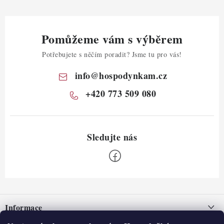
Pomůžeme vám s výběrem
Potřebujete s něčím poradit? Jsme tu pro vás!
info
@
hospodynkam.cz
+420 773 509 080
Z
á
Informace
p