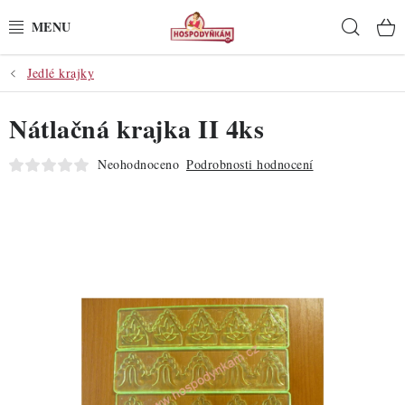
Přejít
Hleda
na
obsah
Jedlé krajky
POTŘEBY
Nátlačná krajka II 4ks
POMŮCKY
Neohodnoceno
Podrobnosti hodnocení
SUROVINY
DEKORACE
PRO OSLAVY
DO KUCHYNĚ
POCHUTINY