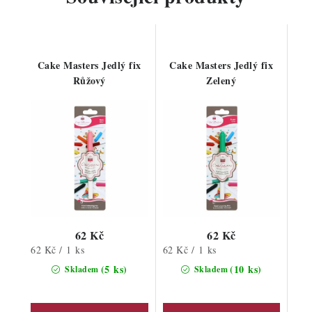
Cake Masters Jedlý fix
Cake Masters Jedlý fix
Růžový
Zelený
62 Kč
62 Kč
Měrná
Měrná
62 Kč / 1 ks
62 Kč / 1 ks
cena:
cena:
(5 ks)
(10 ks)
Skladem
Skladem