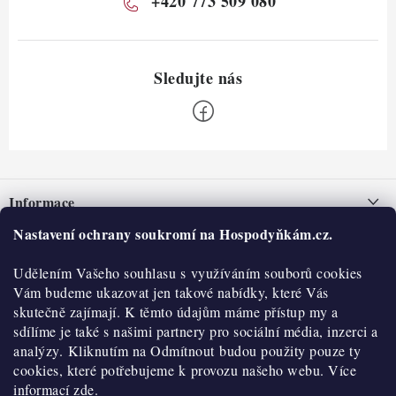
+420 773 509 080
Z
á
Informace
p
a
Nastavení ochrany soukromí na Hospodyňkám.cz.
Nepřevzetí zásilky na dobírku
O nás
t
Obchodní podmínky
Udělením Vašeho souhlasu s využíváním souborů cookies
í
Historie
O nákupu
Vám budeme ukazovat jen takové nabídky, které Vás
Hodnocení obchodu
skutečně zajímají. K těmto údajům máme přístup my a
Kontakty
Reklamace a vratky
sdílíme je také s našimi partnery pro sociální média, inzerci a
Blog
analýzy. Kliknutím na Odmítnout budou použity pouze ty
cookies, které potřebujeme k provozu našeho webu. Více
Moje objednávka
Výdejní místa
informací
zde.