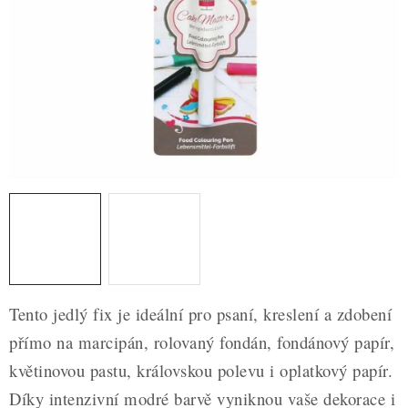
ZDRAVÉ PEČENÍ
DÁRKOVÉ POUKAZY
TÉMATICKÉ PRODUKTY
PROFI BALENÍ
NOVÉ ZBOŽÍ
ZNAČKY
Nepřevzetí zásilky na dobírku
Obchodní podmínky
Tento jedlý fix je ideální pro psaní, kreslení a zdobení
Hodnocení obchodu
Blog
Moje objednávka
přímo na marcipán, rolovaný fondán, fondánový papír,
Podmínky ochrany osobních údajů
květinovou pastu, královskou polevu i oplatkový papír.
Díky intenzivní modré barvě vyniknou vaše dekorace i