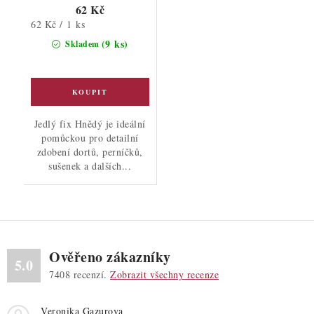
62 Kč
Měrná
62 Kč / 1 ks
cena:
(9 ks)
Skladem
Jedlý fix Hnědý je ideální
pomůckou pro detailní
zdobení dortů, perníčků,
sušenek a dalších...
Ověřeno zákazníky
5.0
7408
recenzí.
Zobrazit všechny recenze
Veronika Gazurova