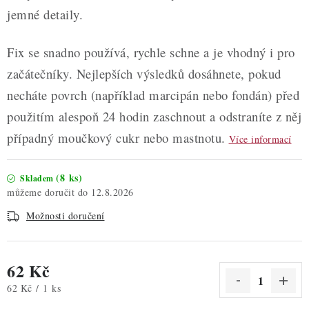
jemné detaily.
Fix se snadno používá, rychle schne a je vhodný i pro
začátečníky. Nejlepších výsledků dosáhnete, pokud
necháte povrch (například marcipán nebo fondán) před
použitím alespoň 24 hodin zaschnout a odstraníte z něj
případný moučkový cukr nebo mastnotu.
Více informací
(8 ks)
Skladem
12.8.2026
Možnosti doručení
62 Kč
Měrná cena:
62 Kč / 1 ks