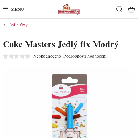
Přejít
Hleda
na
obsah
Jedlé fixy
POTŘEBY
Cake Masters Jedlý fix Modrý
POMŮCKY
Neohodnoceno
Podrobnosti hodnocení
SUROVINY
DEKORACE
PRO OSLAVY
DO KUCHYNĚ
POCHUTINY