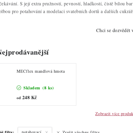
čekávání. S její extra pružností, pevností, hladkostí, čistě bílou b
olbou pro potahování a modelaci svatebních dortů a dalších cukrář
Chci se dozvědět 
Nejprodávanější
MECflex mandlová hmota
Skladem
(8 ks)
248 Kč
od
Zobrazit více produ
áš filtr:
potahovací
Zrušit všechny filtry