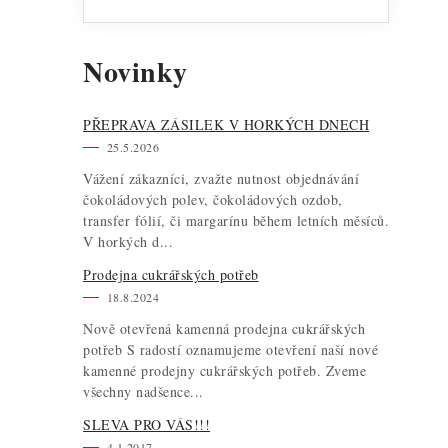
i
s
Novinky
PŘEPRAVA ZÁSILEK V HORKÝCH DNECH
25.5.2026
Vážení zákazníci, zvažte nutnost objednávání
čokoládových polev, čokoládových ozdob,
transfer fólií, či margarínu během letních měsíců.
V horkých d...
Prodejna cukrářských potřeb
18.8.2024
Nově otevřená kamenná prodejna cukrářských
potřeb S radostí oznamujeme otevření naší nové
kamenné prodejny cukrářských potřeb. Zveme
všechny nadšence...
SLEVA PRO VÁS!!!
4.1.2017