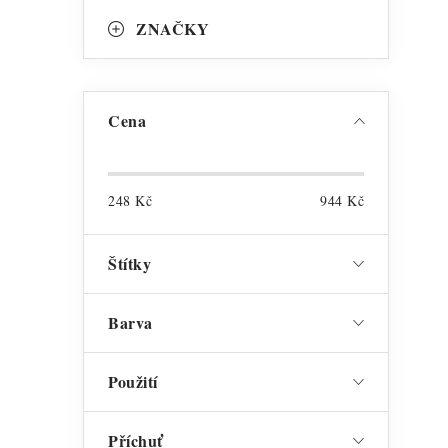
l
ZNAČKY
Cena
í
248
Kč
944
Kč
Štítky
Barva
Použití
Příchuť