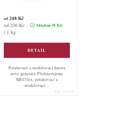
o
u
d
248 Kč
k
od
u
Měrná
od 236 Kč
(8 ks)
Skladem
t
cena:
/ 1 kg
k
ů
ů
Potahovací a modelovací hmota
nové generace Představujeme
MECflex, potahovací a
modelovací...
Kód:
128-2622
O
v