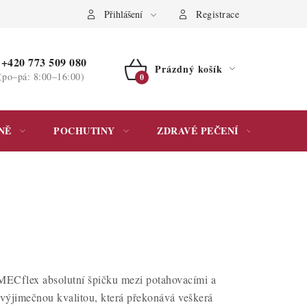
ochrany osobních údajů
Přihlášení
Registrace
+420 773 509 080
Prázdný košík
(po–pá: 8:00–16:00)
NÁKUPNÍ
KOŠÍK
NĚ
POCHUTINY
ZDRAVÉ PEČENÍ
DÁR
 MECflex absolutní špičku mezi potahovacími a
výjimečnou kvalitou, která překonává veškerá