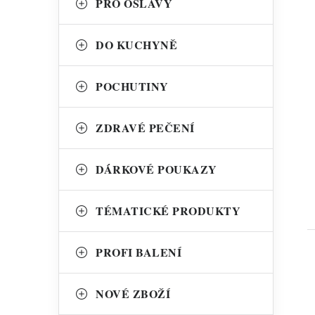
PRO OSLAVY
DO KUCHYNĚ
POCHUTINY
t
ZDRAVÉ PEČENÍ
DÁRKOVÉ POUKAZY
TÉMATICKÉ PRODUKTY
PROFI BALENÍ
NOVÉ ZBOŽÍ