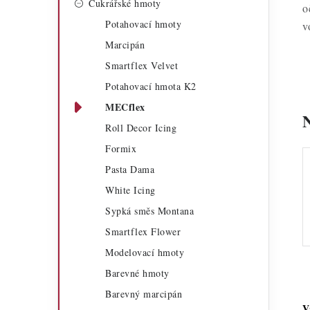
Cukrářské hmoty
a
o
r
Potahovací hmoty
v
n
i
Marcipán
n
e
Smartflex Velvet
í
Potahovací hmota K2
MECflex
p
Roll Decor Icing
a
Formix
n
Pasta Dama
e
White Icing
Sypká směs Montana
l
Smartflex Flower
Modelovací hmoty
Barevné hmoty
Barevný marcipán
V