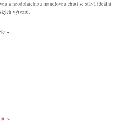
arvou a neodolatelnou mandlovou chutí se stává ideální
ských výtvorů.
víc
ktů