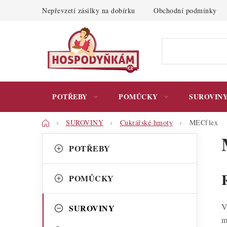
Přejít
Nepřevzetí zásilky na dobírku
Obchodní podmínky
na
obsah
POTŘEBY
POMŮCKY
SUROVIN
Domů
SUROVINY
Cukrářské hmoty
MECflex
P
K
Přeskočit
POTŘEBY
kategorie
a
o
t
s
POMŮCKY
e
t
g
V
SUROVINY
r
m
o