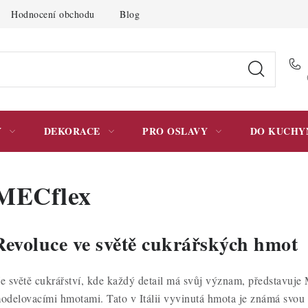
Hodnocení obchodu
Blog
Moje objednávka
Podmínky 
Y
DEKORACE
PRO OSLAVY
DO KUCHY
MECflex
Revoluce ve světě cukrářských hmot
e světě cukrářství, kde každý detail má svůj význam, představuje
odelovacími hmotami. Tato v Itálii vyvinutá hmota je známá svou 