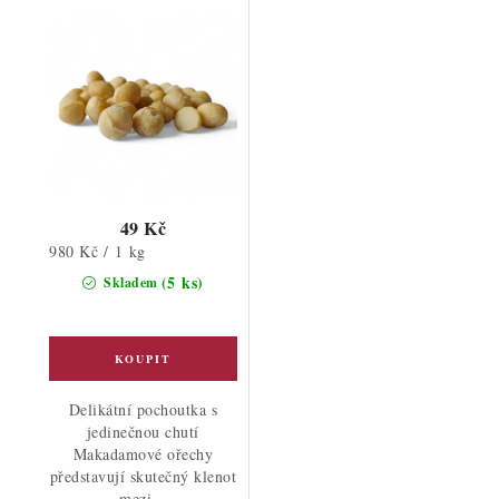
49 Kč
Měrná
980 Kč / 1 kg
cena:
(5 ks)
Skladem
Delikátní pochoutka s
jedinečnou chutí
Makadamové ořechy
představují skutečný klenot
mezi...