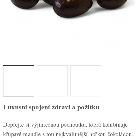
ZDRAVÉ PEČENÍ
DÁRKOVÉ POUKAZY
TÉMATICKÉ PRODUKTY
PROFI BALENÍ
NOVÉ ZBOŽÍ
ZNAČKY
Nepřevzetí zásilky na dobírku
Obchodní podmínky
Luxusní spojení zdraví a požitku
Hodnocení obchodu
Blog
Moje objednávka
Podmínky ochrany osobních údajů
Dopřejte si výjimečnou pochoutku, která kombinuje
křupavé mandle s tou nejkvalitnější hořkou čokoládou.