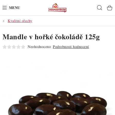
Přejít
Hleda
na
obsah
Kvalitní ořechy
POTŘEBY
Mandle v hořké čokoládě 125g
POMŮCKY
Neohodnoceno
Podrobnosti hodnocení
SUROVINY
DEKORACE
PRO OSLAVY
DO KUCHYNĚ
POCHUTINY