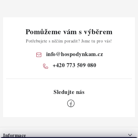
Pomůžeme vám s výběrem
Potřebujete s něčím poradit? Jsme tu pro vás!
info
@
hospodynkam.cz
+420 773 509 080
Z
á
Informace