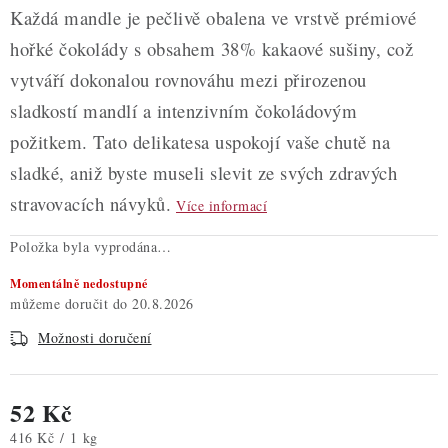
Každá mandle je pečlivě obalena ve vrstvě prémiové
hořké čokolády s obsahem 38% kakaové sušiny, což
vytváří dokonalou rovnováhu mezi přirozenou
sladkostí mandlí a intenzivním čokoládovým
požitkem. Tato delikatesa uspokojí vaše chutě na
sladké, aniž byste museli slevit ze svých zdravých
stravovacích návyků.
Více informací
Položka byla vyprodána…
Momentálně nedostupné
20.8.2026
Možnosti doručení
52 Kč
Měrná cena:
416 Kč / 1 kg