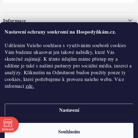
Z
á
Informace
p
a
Nastavení ochrany soukromí na Hospodyňkám.cz.
Nepřevzetí zásilky na dobírku
O nás
t
Obchodní podmínky
Udělením Vašeho souhlasu s využíváním souborů cookies
í
Historie
O nákupu
Vám budeme ukazovat jen takové nabídky, které Vás
Hodnocení obchodu
skutečně zajímají. K těmto údajům máme přístup my a
Kontakty
Reklamace a vratky
sdílíme je také s našimi partnery pro sociální média, inzerci a
Blog
analýzy. Kliknutím na Odmítnout budou použity pouze ty
cookies, které potřebujeme k provozu našeho webu. Více
Moje objednávka
Výdejní místa
informací
zde.
Podmínky ochrany osobních údajů
Cookies
Nastavení
Vydělávejte s námi
Copyright 2026
Hospodyňkám.cz
. Všechna práva vyhrazena.
Upravit nastavení
cookies
Velkoobchod
Zobrazit
Souhlasím
Vytvořil Shoptet