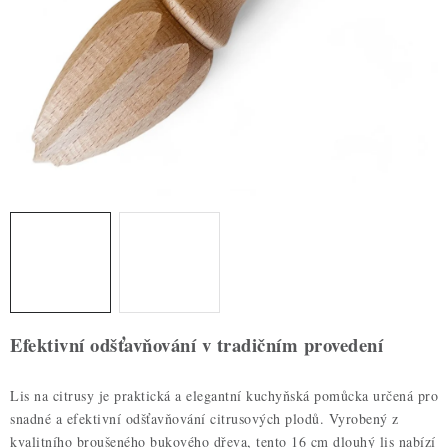
ZDRAVÉ PEČENÍ
DÁRKOVÉ POUKAZY
TÉMATICKÉ PRODUKTY
PROFI BALENÍ
NOVÉ ZBOŽÍ
ZNAČKY
Nepřevzetí zásilky na dobírku
Obchodní podmínky
Efektivní odšťavňování v tradičním provedení
Hodnocení obchodu
Blog
Moje objednávka
Podmínky ochrany osobních údajů
Lis na citrusy je praktická a elegantní kuchyňská pomůcka určená pro
snadné a efektivní odšťavňování citrusových plodů. Vyrobený z
kvalitního broušeného bukového dřeva, tento 16 cm dlouhý lis nabízí