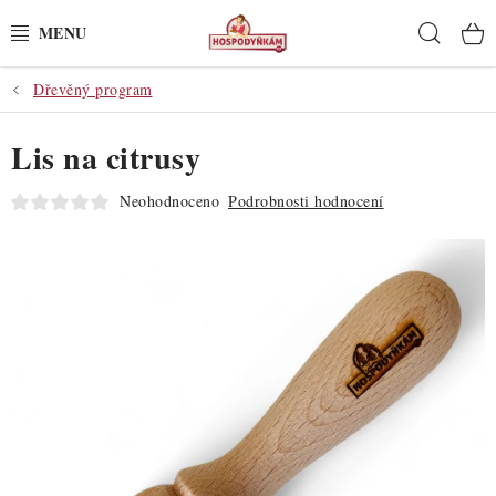
Přejít
Hleda
na
obsah
Dřevěný program
POTŘEBY
Lis na citrusy
POMŮCKY
Neohodnoceno
Podrobnosti hodnocení
SUROVINY
DEKORACE
PRO OSLAVY
DO KUCHYNĚ
POCHUTINY