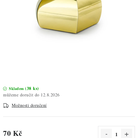
ZDRAVÉ PEČENÍ
DÁRKOVÉ POUKAZY
TÉMATICKÉ PRODUKTY
PROFI BALENÍ
NOVÉ ZBOŽÍ
ZNAČKY
(38 ks)
Skladem
12.8.2026
Nepřevzetí zásilky na dobírku
Obchodní podmínky
Možnosti doručení
Hodnocení obchodu
Blog
Moje objednávka
Podmínky ochrany osobních údajů
70 Kč