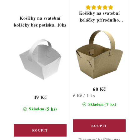
Košíčky na svatební
Košíčky na svatební
koláčky přírodního
koláčky bez potisku, 10ks
kraftu, 10ks
60 Kč
Měrná
6 Kč / 1 ks
49 Kč
cena:
(7 ks)
Skladem
(5 ks)
Skladem
Elegantní košíčky pro