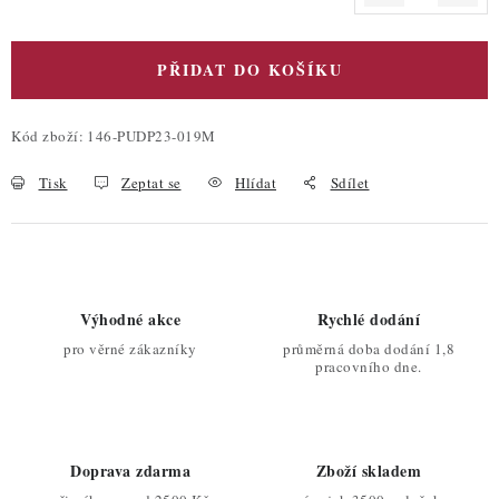
Měrná cena:
PŘIDAT DO KOŠÍKU
Kód zboží:
146-PUDP23-019M
Tisk
Zeptat se
Hlídat
Sdílet
Výhodné akce
Rychlé dodání
pro věrné zákazníky
průměrná doba dodání 1,8
pracovního dne.
Doprava zdarma
Zboží skladem