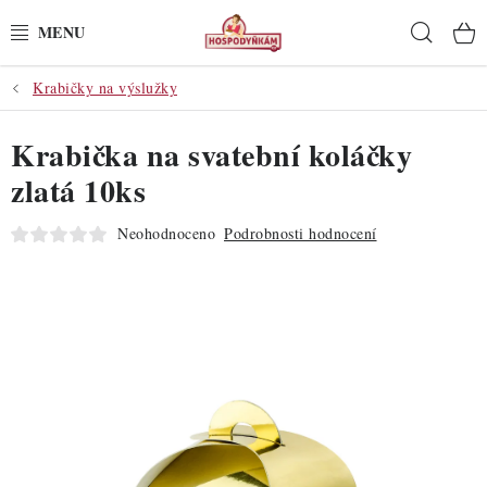
Přejít
Hleda
na
obsah
Krabičky na výslužky
POTŘEBY
Krabička na svatební koláčky
POMŮCKY
zlatá 10ks
SUROVINY
Neohodnoceno
Podrobnosti hodnocení
DEKORACE
PRO OSLAVY
DO KUCHYNĚ
POCHUTINY