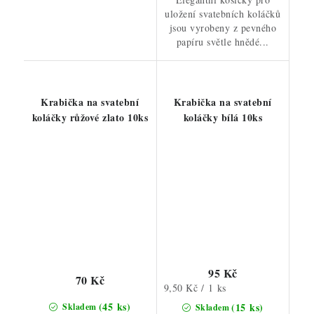
uložení svatebních koláčků
jsou vyrobeny z pevného
papíru světle hnědé...
Krabička na svatební
Krabička na svatební
koláčky růžové zlato 10ks
koláčky bílá 10ks
95 Kč
70 Kč
Měrná
9,50 Kč / 1 ks
cena:
(45 ks)
(15 ks)
Skladem
Skladem