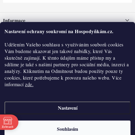
Z
á
Informace
p
a
Nastavení ochrany soukromí na Hospodyňkám.cz.
Nepřevzetí zásilky na dobírku
O nás
t
Obchodní podmínky
Udělením Vašeho souhlasu s využíváním souborů cookies
í
Historie
O nákupu
Vám budeme ukazovat jen takové nabídky, které Vás
Hodnocení obchodu
skutečně zajímají. K těmto údajům máme přístup my a
Kontakty
Reklamace a vratky
sdílíme je také s našimi partnery pro sociální média, inzerci a
Blog
analýzy. Kliknutím na Odmítnout budou použity pouze ty
cookies, které potřebujeme k provozu našeho webu. Více
Moje objednávka
Výdejní místa
informací
zde.
Podmínky ochrany osobních údajů
Cookies
Nastavení
Vydělávejte s námi
Copyright 2026
Hospodyňkám.cz
. Všechna práva vyhrazena.
Upravit nastavení
cookies
Velkoobchod
Zobrazit
Souhlasím
Vytvořil Shoptet