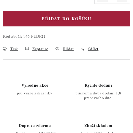
Měrná cena:
PŘIDAT DO KOŠÍKU
Kód zboží:
146-PUDP21
Tisk
Zeptat se
Hlídat
Sdílet
Výhodné akce
Rychlé dodání
pro věrné zákazníky
průměrná doba dodání 1,8
pracovního dne.
Doprava zdarma
Zboží skladem