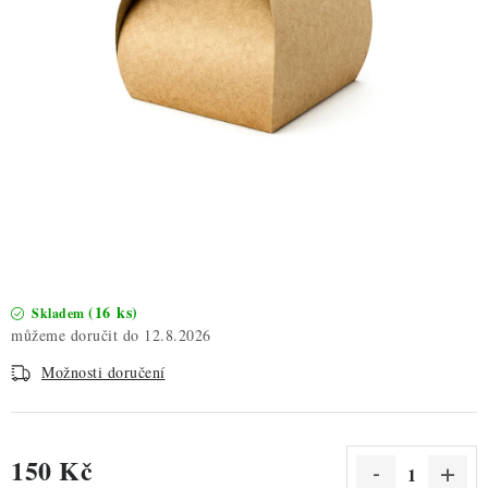
ZDRAVÉ PEČENÍ
DÁRKOVÉ POUKAZY
TÉMATICKÉ PRODUKTY
PROFI BALENÍ
NOVÉ ZBOŽÍ
ZNAČKY
(16 ks)
Skladem
12.8.2026
Nepřevzetí zásilky na dobírku
Obchodní podmínky
Možnosti doručení
Hodnocení obchodu
Blog
Moje objednávka
Podmínky ochrany osobních údajů
150 Kč