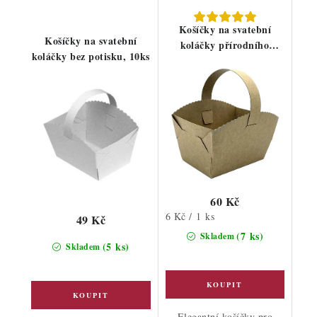
Košíčky na svatební
Košíčky na svatební
koláčky přírodního
koláčky bez potisku, 10ks
kraftu, 10ks
60 Kč
Měrná
6 Kč / 1 ks
49 Kč
cena:
(7 ks)
Skladem
(5 ks)
Skladem
Elegantní košíčky pro