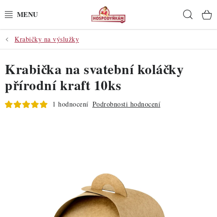
Přejít
Hleda
na
obsah
Krabičky na výslužky
POTŘEBY
Krabička na svatební koláčky
POMŮCKY
přírodní kraft 10ks
SUROVINY
1 hodnocení
Podrobnosti hodnocení
DEKORACE
PRO OSLAVY
DO KUCHYNĚ
POCHUTINY