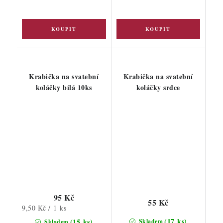
Krabička na svatební
Krabička na svatební
koláčky bílá 10ks
koláčky srdce
95 Kč
55 Kč
Měrná
9,50 Kč / 1 ks
cena:
(17 ks)
(15 ks)
Skladem
Skladem