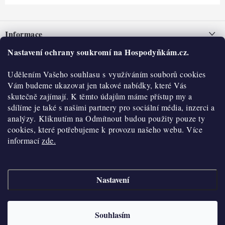
Z
á
Informace
p
a
Nastavení ochrany soukromí na Hospodyňkám.cz.
Nepřevzetí zásilky na dobírku
O nás
t
Obchodní podmínky
Udělením Vašeho souhlasu s využíváním souborů cookies
í
Historie
O nákupu
Vám budeme ukazovat jen takové nabídky, které Vás
Hodnocení obchodu
skutečně zajímají. K těmto údajům máme přístup my a
Kontakty
Reklamace a vratky
sdílíme je také s našimi partnery pro sociální média, inzerci a
Blog
analýzy. Kliknutím na Odmítnout budou použity pouze ty
cookies, které potřebujeme k provozu našeho webu. Více
Moje objednávka
Výdejní místa
informací
zde.
Podmínky ochrany osobních údajů
Cookies
Nastavení
Vydělávejte s námi
Copyright 2026
Hospodyňkám.cz
. Všechna práva vyhrazena.
Upravit nastavení
cookies
Velkoobchod
Souhlasím
Vytvořil Shoptet