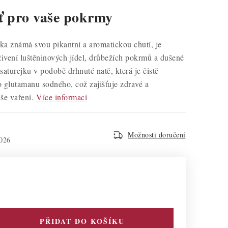
ť pro vaše pokrmy
nka známá svou pikantní a aromatickou chutí, je
ivení luštěninových jídel, drůbežích pokrmů a dušené
aturejku v podobě drhnuté natě, která je čistě
o glutamanu sodného, což zajišťuje zdravé a
še vaření.
Více informací
Možnosti doručení
026
PŘIDAT DO KOŠÍKU