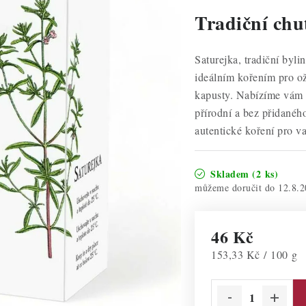
Tradiční chu
Saturejka, tradiční byli
ideálním kořením pro ož
kapusty. Nabízíme vám s
přírodní a bez přidanéh
autentické koření pro va
Skladem
(2 ks)
12.8.2
46 Kč
Měrná cena:
153,33 Kč / 100 g