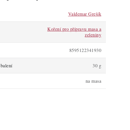
Valdemar Grešík
Koření pro přípravu masa a
zeleniny
8595122341930
balení
30 g
na masa