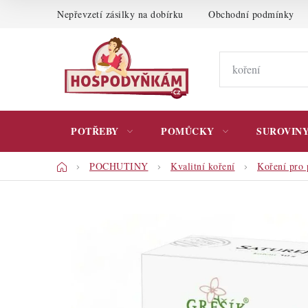
Přejít
Nepřevzetí zásilky na dobírku
Obchodní podmínky
na
obsah
POTŘEBY
POMŮCKY
SUROVIN
Domů
POCHUTINY
Kvalitní koření
Koření pro 