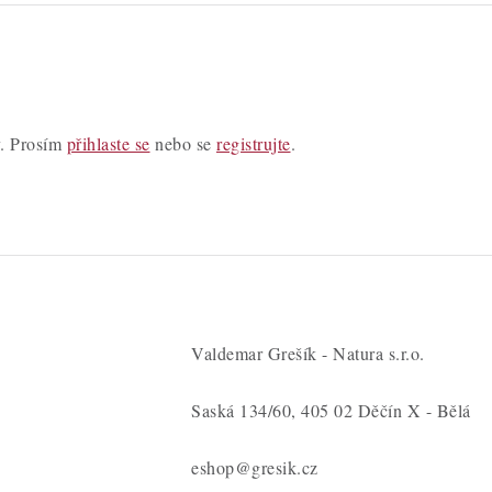
y. Prosím
přihlaste se
nebo se
registrujte
.
Valdemar Grešík - Natura s.r.o.
Saská 134/60, 405 02 Děčín X - Bělá
eshop@gresik.cz