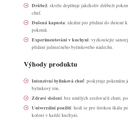
Drůbež
: skvěle doplňuje jakékoliv drůbeží pokr
chuť.
Dušená kapusta
: ideální pro přidání do dušené 
pokrmů.
Experimentování v kuchyni
: vyzkoušejte sature
přidání jedinečného bylinkového nádechu.
Výhody produktu
Intenzivní bylinková chuť
: poskytuje pokrmům je
bylinkový tón.
Zdravé složení
: bez umělých zesilovačů chuti, po
Univerzální použití
: hodí se pro širokou škálu p
koření v každé kuchyni.