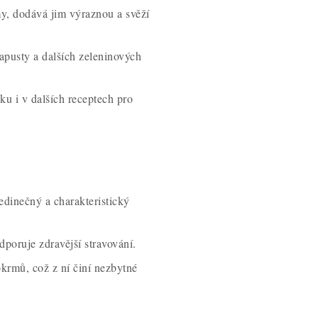
my, dodává jim výraznou a svěží
kapusty a dalších zeleninových
jku i v dalších receptech pro
dinečný a charakteristický
dporuje zdravější stravování.
okrmů, což z ní činí nezbytné