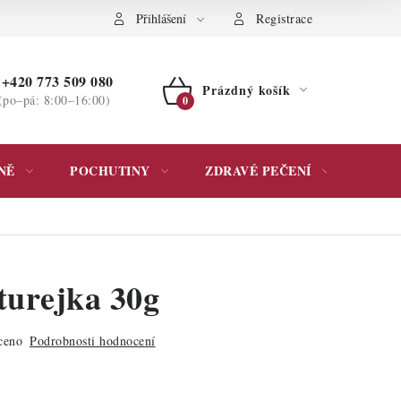
ochrany osobních údajů
Přihlášení
Registrace
+420 773 509 080
Prázdný košík
(po–pá: 8:00–16:00)
NÁKUPNÍ
KOŠÍK
NĚ
POCHUTINY
ZDRAVÉ PEČENÍ
DÁR
turejka 30g
ceno
Podrobnosti hodnocení