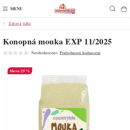
Přejít
Hleda
na
obsah
Zdravá jídla
POTŘEBY
Konopná mouka EXP 11/2025
POMŮCKY
Neohodnoceno
Podrobnosti hodnocení
SUROVINY
DEKORACE
25 %
PRO OSLAVY
DO KUCHYNĚ
POCHUTINY