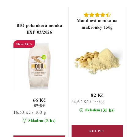
Mandlová mouka na
BIO pohanková mouka
makronky 150g
EXP 03/2026
24 %
82 Kč
66 Kč
Měrná
54,67 Kč / 100 g
87 Kč
cena:
(31 ks)
Skladem
Měrná
16,50 Kč / 100 g
cena:
(2 ks)
Skladem