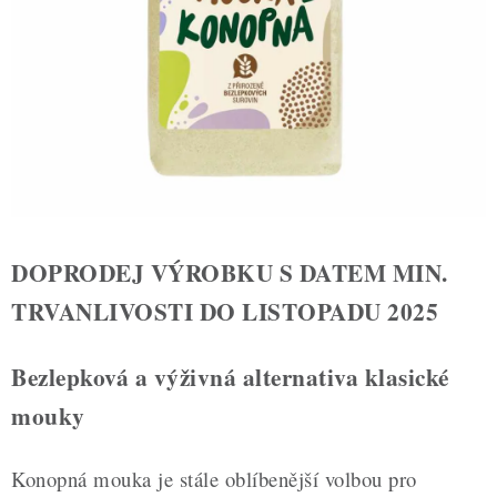
ZDRAVÉ PEČENÍ
DÁRKOVÉ POUKAZY
TÉMATICKÉ PRODUKTY
PROFI BALENÍ
NOVÉ ZBOŽÍ
DOPRODEJ VÝROBKU S DATEM MIN.
ZNAČKY
TRVANLIVOSTI DO LISTOPADU 2025
Nepřevzetí zásilky na dobírku
Obchodní podmínky
Bezlepková a výživná alternativa klasické
Hodnocení obchodu
Blog
Moje objednávka
mouky
Podmínky ochrany osobních údajů
Konopná mouka je stále oblíbenější volbou pro