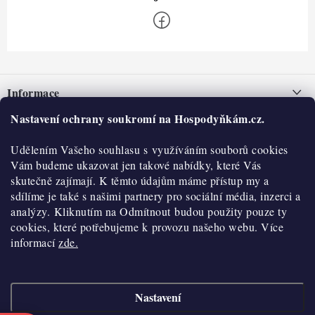
Z
á
Informace
p
a
Nastavení ochrany soukromí na Hospodyňkám.cz.
Nepřevzetí zásilky na dobírku
O nás
t
Obchodní podmínky
Udělením Vašeho souhlasu s využíváním souborů cookies
í
Historie
O nákupu
Vám budeme ukazovat jen takové nabídky, které Vás
Hodnocení obchodu
skutečně zajímají. K těmto údajům máme přístup my a
Kontakty
Reklamace a vratky
sdílíme je také s našimi partnery pro sociální média, inzerci a
Blog
analýzy. Kliknutím na Odmítnout budou použity pouze ty
cookies, které potřebujeme k provozu našeho webu. Více
Moje objednávka
Výdejní místa
informací
zde.
Podmínky ochrany osobních údajů
Cookies
Nastavení
Vydělávejte s námi
Copyright 2026
Hospodyňkám.cz
. Všechna práva vyhrazena.
Upravit nastavení