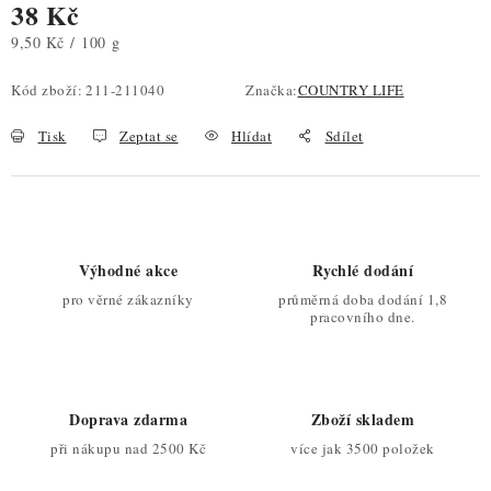
38 Kč
Měrná cena:
9,50 Kč / 100 g
Kód zboží:
211-211040
Značka:
COUNTRY LIFE
Tisk
Zeptat se
Hlídat
Sdílet
Výhodné akce
Rychlé dodání
pro věrné zákazníky
průměrná doba dodání 1,8
pracovního dne.
Doprava zdarma
Zboží skladem
při nákupu nad 2500 Kč
více jak 3500 položek