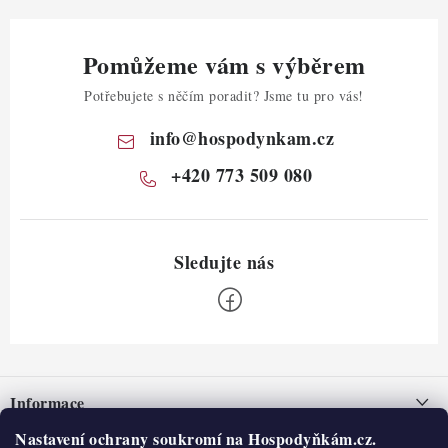
Pomůžeme vám s výběrem
Potřebujete s něčím poradit? Jsme tu pro vás!
info
@
hospodynkam.cz
+420 773 509 080
Z
á
Informace
p
a
Nastavení ochrany soukromí na Hospodyňkám.cz.
Nepřevzetí zásilky na dobírku