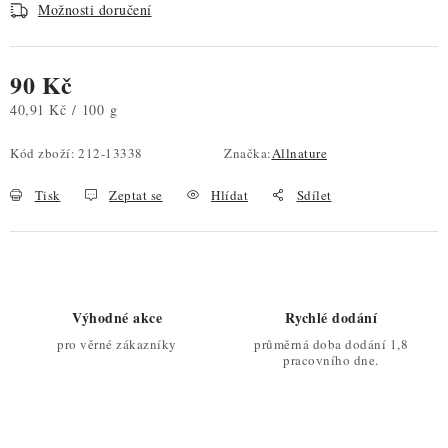
Možnosti doručení
90 Kč
Měrná cena:
40,91 Kč / 100 g
Kód zboží:
212-13338
Značka:
Allnature
Tisk
Zeptat se
Hlídat
Sdílet
Výhodné akce
Rychlé dodání
pro věrné zákazníky
průměrná doba dodání 1,8
pracovního dne.