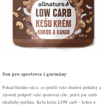
ZDRAVÉ PEČENÍ
DÁRKOVÉ POUKAZY
TÉMATICKÉ PRODUKTY
PROFI BALENÍ
NOVÉ ZBOŽÍ
ZNAČKY
Sen pro sportovce i gurmány
Nepřevzetí zásilky na dobírku
Obchodní podmínky
Hodnocení obchodu
Blog
Moje objednávka
Pokud hledáte něco, co potěší vaše chuťové pohárky a
Podmínky ochrany osobních údajů
zároveň podpoří vaše sportovní cíle, právě jste našli
ideálního parťáka. Kešu krém LOW carb – kokos a