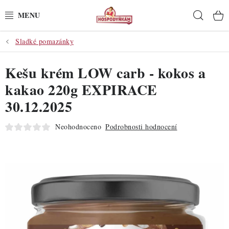
Přejít
Hleda
na
obsah
Sladké pomazánky
POTŘEBY
Kešu krém LOW carb - kokos a
POMŮCKY
kakao 220g EXPIRACE
SUROVINY
30.12.2025
DEKORACE
Neohodnoceno
Podrobnosti hodnocení
PRO OSLAVY
DO KUCHYNĚ
POCHUTINY