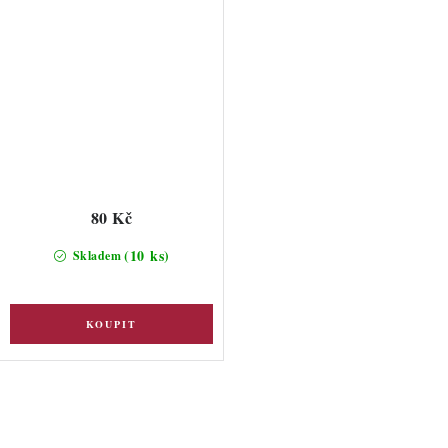
80 Kč
(10 ks)
Skladem
O
v