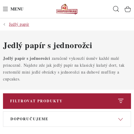
Přejít
Hleda
na
obsah
Jedlý papír
POTŘEBY
POMŮCKY
Jedlý papír s jednorožci
SUROVINY
Jedlý papír s jednorožci
zaručeně vykouzlí úsměv každé malé
princezně. Najdete zde jak jedlý papír na klasický kulatý dort, tak
roztomilé mini jedlé obrázky s jednorožci na duhové muffiny a
DEKORACE
cupcakes.
PRO OSLAVY
FILTROVAT PRODUKTY
DO KUCHYNĚ
V
Ř
POCHUTINY
DOPORUČUJEME
ý
a
p
z