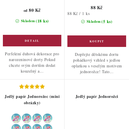
88 Kč
80 Kč
od
Měrná
88 Kč / 1 ks
cena:
(18 ks)
Skladem
(5 ks)
Skladem
Perfektní duhová dekorace pro
Dopřejte dětskému dortu
narozeninové dorty Pokud
pohádkový vzhled s jedlou
chcete svým dortům dodat
oplatkou s veselým motivem
kouzelný a...
jednorožce! Tato...
Jedlý papír Jednorožec (mini
Jedlý papír Jednorožci
obrázky)