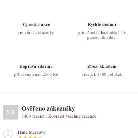
l
á
d
Výhodné akce
Rychlé dodání
a
pro věrné zákazníky
průměrná doba dodání 1,8
c
pracovního dne.
í
p
r
Doprava zdarma
Zboží skladem
v
při nákupu nad 2500 Kč
více jak 3500 položek
k
y
v
ý
Ověřeno zákazníky
p
5.0
7409
recenzí.
Zobrazit všechny recenze
i
s
Hana Měrková
u