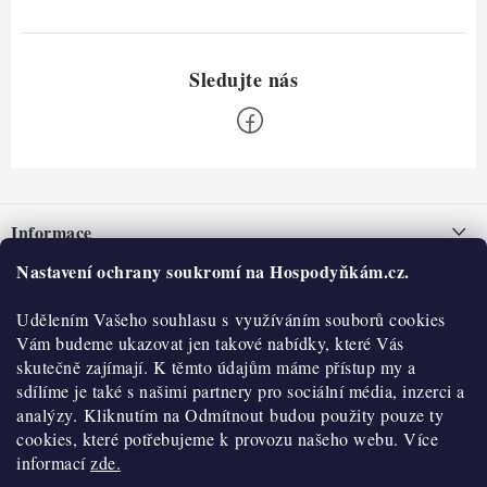
Z
á
Informace
p
a
Nastavení ochrany soukromí na Hospodyňkám.cz.
Nepřevzetí zásilky na dobírku
O nás
t
Obchodní podmínky
Udělením Vašeho souhlasu s využíváním souborů cookies
í
Historie
O nákupu
Vám budeme ukazovat jen takové nabídky, které Vás
Hodnocení obchodu
skutečně zajímají. K těmto údajům máme přístup my a
Kontakty
Reklamace a vratky
sdílíme je také s našimi partnery pro sociální média, inzerci a
Blog
analýzy. Kliknutím na Odmítnout budou použity pouze ty
cookies, které potřebujeme k provozu našeho webu. Více
Moje objednávka
Výdejní místa
informací
zde.
Podmínky ochrany osobních údajů