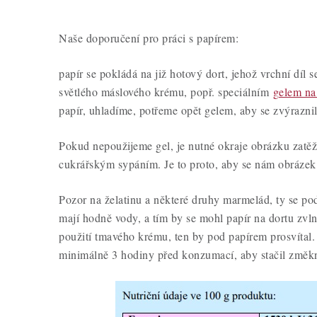
Naše doporučení pro práci s papírem:
papír se pokládá na již hotový dort, jehož vrchní díl 
světlého máslového krému, popř. speciálním
gelem na
papír, uhladíme, potřeme opět gelem, aby se zvýrazni
Pokud nepoužijeme gel, je nutné okraje obrázku zatě
cukrářským sypáním. Je to proto, aby se nám obrázek 
Pozor na želatinu a některé druhy marmelád, ty se pod
mají hodně vody, a tím by se mohl papír na dortu zvln
použití tmavého krému, ten by pod papírem prosvítal. 
minimálně 3 hodiny před konzumací, aby stačil změk