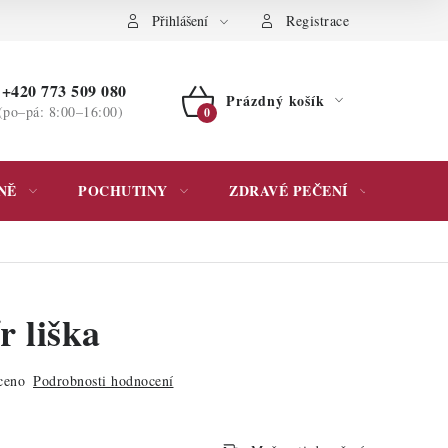
ochrany osobních údajů
Přihlášení
Registrace
+420 773 509 080
Prázdný košík
(po–pá: 8:00–16:00)
NÁKUPNÍ
KOŠÍK
NĚ
POCHUTINY
ZDRAVÉ PEČENÍ
DÁR
r liška
ceno
Podrobnosti hodnocení