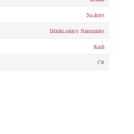
Na dorty
Dětské oslavy
,
Narozeniny
Kruh
ČR