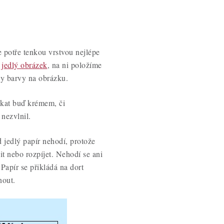
se potře tenkou vrstvou nejlépe
 jedlý obrázek
, na ni položíme
ly barvy na obrázku.
žkat buď krémem, či
nezvlnil.
 jedlý papír nehodí, protože
it nebo rozpíjet. Nehodí se ani
Papír se přikládá na dort
nout.