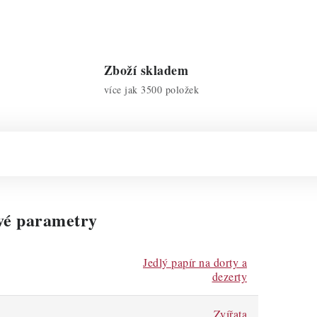
Zboží skladem
více jak 3500 položek
vé parametry
Jedlý papír na dorty a
dezerty
Zvířata