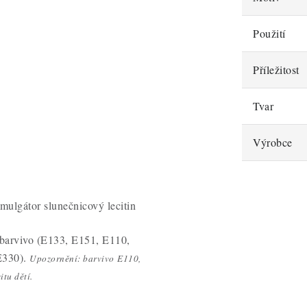
Použití
Příležitost
Tvar
Výrobce
mulgátor slunečnicový lecitin
 barvivo (E133, E151, E110,
E330).
Upozornění: barvivo E110,
tu dětí.