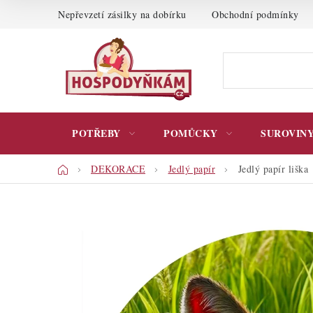
Přejít
Nepřevzetí zásilky na dobírku
Obchodní podmínky
na
obsah
POTŘEBY
POMŮCKY
SUROVIN
Domů
DEKORACE
Jedlý papír
Jedlý papír liška