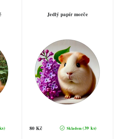
ě
Jedlý papír morče
80 Kč
ks)
(39 ks)
Skladem