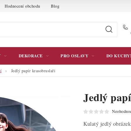
Hodnocení obchodu
Blog
Moje objednávka
Podmínky 
Y
DEKORACE
PRO OSLAVY
DO KUCHY
í
Jedlý papír krasobruslaři
Jedlý papí
Neohodno
Kulatý jedlý obráze