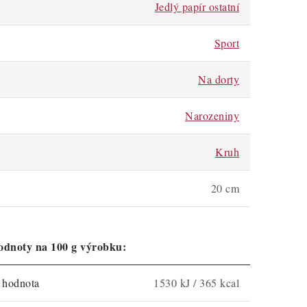
Jedlý papír ostatní
Sport
Na dorty
Narozeniny
Kruh
20 cm
odnoty na 100 g výrobku:
á hodnota
1530 kJ / 365 kcal