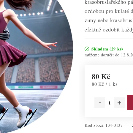
krasobruslařského pár
ozdobou pro kulaté d
zimy nebo krasobrus
efektně ozdobit každ
Skladem
(29 ks)
12.8.2
80 Kč
Měrná cena:
80 Kč / 1 ks
Kód zboží:
134-0137