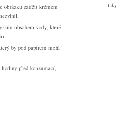
tuky
je obrázku zatížit krémem
ezvlnil.
vyšším obsahem vody, které
íru.
který by pod papírem mohl
3 hodiny před konzumací,