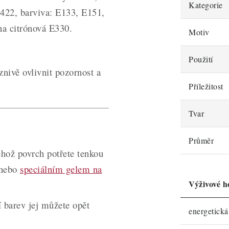
Kategorie
E422, barviva: E133, E151,
na citrónová E330.
Motiv
Použití
ivě ovlivnit pozornost a
Příležitost
Tvar
Průměr
jehož povrch potřete tenkou
 nebo
speciálním gelem na
Výživové h
 barev jej můžete opět
energetick