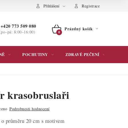
ochrany osobních údajů
Přihlášení
Registrace
+420 773 509 080
Prázdný košík
(po–pá: 8:00–16:00)
NÁKUPNÍ
KOŠÍK
NĚ
POCHUTINY
ZDRAVÉ PEČENÍ
DÁR
r krasobruslaři
ceno
Podrobnosti hodnocení
k o průměru 20 cm s motivem