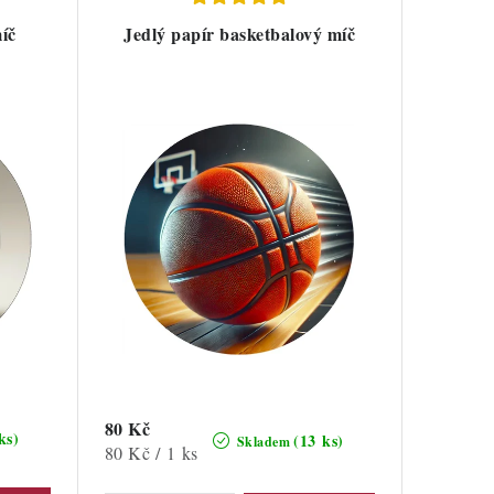
íč
Jedlý papír basketbalový míč
80 Kč
ks)
(13 ks)
Skladem
Měrná
80 Kč / 1 ks
cena: