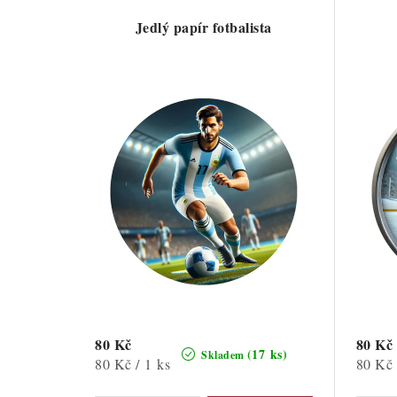
Jedlý papír fotbalista
80 Kč
80 Kč
(17 ks)
Skladem
Měrná
Měrná
80 Kč / 1 ks
80 Kč 
cena:
cena: