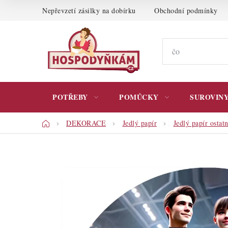
Přejít
Nepřevzetí zásilky na dobírku
Obchodní podmínky
na
obsah
POTŘEBY
POMŮCKY
SUROVIN
Domů
DEKORACE
Jedlý papír
Jedlý papír ostatn