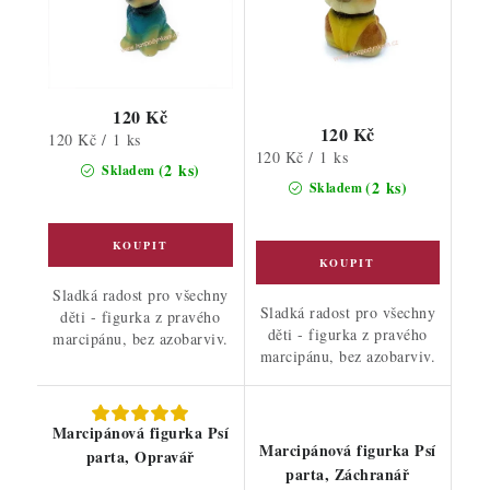
120 Kč
120 Kč
Měrná
120 Kč / 1 ks
Měrná
120 Kč / 1 ks
cena:
(2 ks)
Skladem
cena:
(2 ks)
Skladem
Sladká radost pro všechny
Sladká radost pro všechny
děti - figurka z pravého
děti - figurka z pravého
marcipánu, bez azobarviv.
marcipánu, bez azobarviv.
Marcipánová figurka Psí
Marcipánová figurka Psí
parta, Opravář
parta, Záchranář