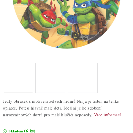
ZDRAVÉ PEČENÍ
DÁRKOVÉ POUKAZY
TÉMATICKÉ PRODUKTY
PROFI BALENÍ
NOVÉ ZBOŽÍ
ZNAČKY
Nepřevzetí zásilky na dobírku
Obchodní podmínky
Jedlý obrázek s motivem želvích hrdinů Ninja je tištěn na tenké
Hodnocení obchodu
Blog
Moje objednávka
oplatce. Potěší hlavně malé děti. Ideální je ke zdobení
Podmínky ochrany osobních údajů
narozeninových dortů pro malé klučičí neposedy.
Více informací
(6 ks)
Skladem