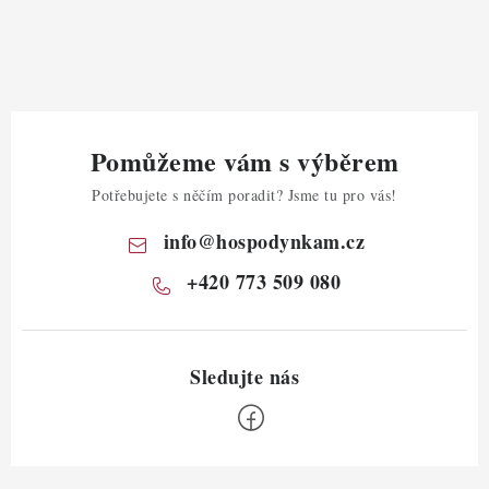
Pomůžeme vám s výběrem
Potřebujete s něčím poradit? Jsme tu pro vás!
info
@
hospodynkam.cz
+420 773 509 080
Z