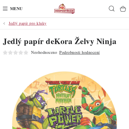
Přejít
Hleda
na
obsah
Jedlý papír pro kluky
POTŘEBY
Jedlý papír deKora Želvy Ninja
POMŮCKY
Neohodnoceno
Podrobnosti hodnocení
SUROVINY
DEKORACE
PRO OSLAVY
DO KUCHYNĚ
POCHUTINY