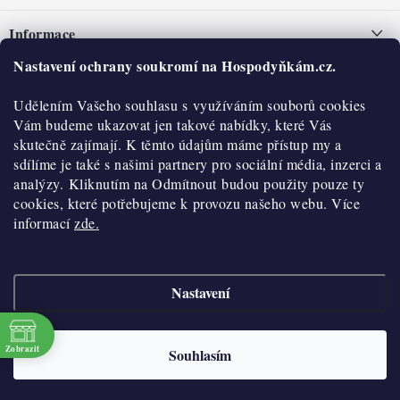
á
Informace
p
a
Nastavení ochrany soukromí na Hospodyňkám.cz.
Nepřevzetí zásilky na dobírku
O nás
t
Obchodní podmínky
Udělením Vašeho souhlasu s využíváním souborů cookies
í
Historie
O nákupu
Vám budeme ukazovat jen takové nabídky, které Vás
Hodnocení obchodu
skutečně zajímají. K těmto údajům máme přístup my a
Kontakty
Reklamace a vratky
sdílíme je také s našimi partnery pro sociální média, inzerci a
Blog
analýzy. Kliknutím na Odmítnout budou použity pouze ty
cookies, které potřebujeme k provozu našeho webu. Více
Moje objednávka
Výdejní místa
informací
zde.
Podmínky ochrany osobních údajů
Cookies
Nastavení
Vydělávejte s námi
Copyright 2026
Hospodyňkám.cz
. Všechna práva vyhrazena.
Upravit nastavení
cookies
Velkoobchod
Zobrazit
Souhlasím
Vytvořil Shoptet
Doprava a platba