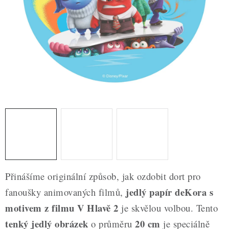
ZDRAVÉ PEČENÍ
DÁRKOVÉ POUKAZY
TÉMATICKÉ PRODUKTY
PROFI BALENÍ
NOVÉ ZBOŽÍ
ZNAČKY
Nepřevzetí zásilky na dobírku
Obchodní podmínky
Přinášíme originální způsob, jak ozdobit dort pro
Hodnocení obchodu
Blog
Moje objednávka
jedlý papír deKora s
fanoušky animovaných filmů,
Podmínky ochrany osobních údajů
motivem z filmu V Hlavě 2
je skvělou volbou. Tento
tenký jedlý obrázek
20 cm
o průměru
je speciálně