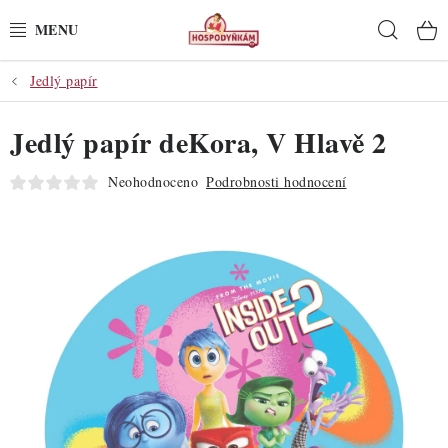
Přejít
Hleda
na
obsah
Jedlý papír
POTŘEBY
Jedlý papír deKora, V Hlavě 2
POMŮCKY
Neohodnoceno
Podrobnosti hodnocení
SUROVINY
DEKORACE
PRO OSLAVY
DO KUCHYNĚ
POCHUTINY