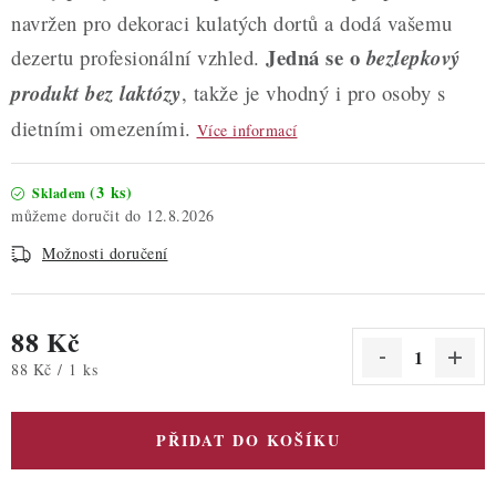
navržen pro dekoraci kulatých dortů a dodá vašemu
Jedná se o
dezertu profesionální vzhled.
bezlepkový
produkt bez laktózy
, takže je vhodný i pro osoby s
dietními omezeními.
Více informací
(3 ks)
Skladem
12.8.2026
Možnosti doručení
88 Kč
Měrná cena:
88 Kč / 1 ks
PŘIDAT DO KOŠÍKU