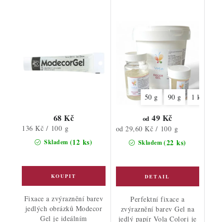
50 g
90 g
1 kg
68 Kč
49 Kč
od
Měrná
136 Kč / 100 g
Měrná
od 29,60 Kč / 100 g
cena:
cena:
(12 ks)
(22 ks)
Skladem
Skladem
Fixace a zvýraznění barev
Perfektní fixace a
jedlých obrázků Modecor
zvýraznění barev Gel na
Gel je ideálním
jedlý papír Vola Colori je