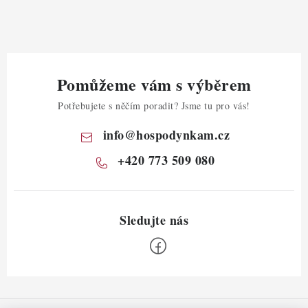
Pomůžeme vám s výběrem
Potřebujete s něčím poradit? Jsme tu pro vás!
info
@
hospodynkam.cz
+420 773 509 080
Z
á