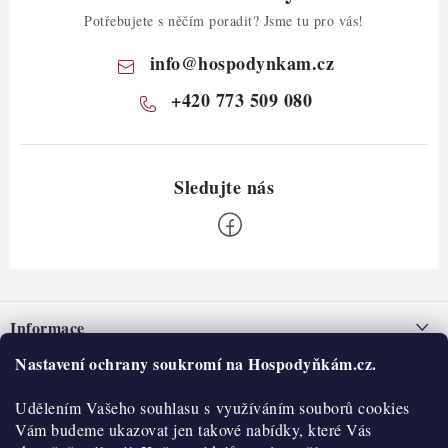
Potřebujete s něčím poradit? Jsme tu pro vás!
info
@
hospodynkam.cz
+420 773 509 080
Z
á
Informace
p
a
Nastavení ochrany soukromí na Hospodyňkám.cz.
Nepřevzetí zásilky na dobírku
O nás
t
Obchodní podmínky
Udělením Vašeho souhlasu s využíváním souborů cookies
í
Historie
O nákupu
Vám budeme ukazovat jen takové nabídky, které Vás
Hodnocení obchodu