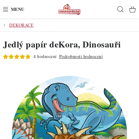
Přejít
Hleda
na
obsah
DEKORACE
POTŘEBY
Jedlý papír deKora, Dinosauři
POMŮCKY
4 hodnocení
Podrobnosti hodnocení
SUROVINY
DEKORACE
PRO OSLAVY
DO KUCHYNĚ
POCHUTINY