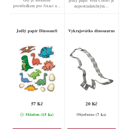
jedlý papír Vola Colori je
prostředkem pro fixaci a...
nepostradatelným...
Jedlý papír Dinosauři
Vykrajovátko dinosaurus
57 Kč
20 Kč
(15 ks)
(7 ks)
Skladem
Objednáno