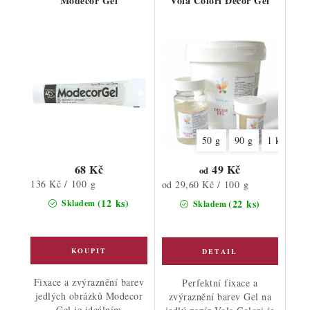
Modecor Gel
Vola Colori Decor Gel
50 g
90 g
1 kg
68 Kč
49 Kč
od
Měrná
136 Kč / 100 g
Měrná
od 29,60 Kč / 100 g
cena:
cena:
(12 ks)
(22 ks)
Skladem
Skladem
Fixace a zvýraznění barev
Perfektní fixace a
jedlých obrázků Modecor
zvýraznění barev Gel na
Gel je ideálním