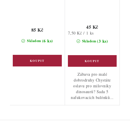
45 Kč
85 Kč
Měrná
7,50 Kč / 1 ks
cena:
(6 ks)
(3 ks)
Skladem
Skladem
Zábava pro malé
dobrodruhy Chystáte
oslavu pro milovníky
dinosaurů? Sada 5
nafukovacích balónků...