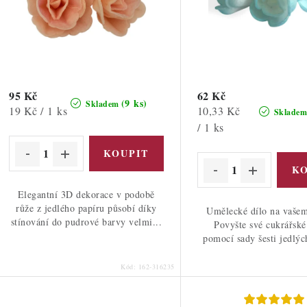
o
d
d
u
u
k
k
t
95 Kč
62 Kč
(9 ks)
Skladem
Měrná
Měrná
19 Kč / 1 ks
10,33 Kč
Sklade
ů
cena:
cena:
/ 1 ks
ů
Elegantní 3D dekorace v podobě
růže z jedlého papíru působí díky
Umělecké dílo na vašem
stínování do pudrové barvy velmi...
Povyšte své cukrářsk
pomocí sady šesti jedlýc
Kód:
162-316235