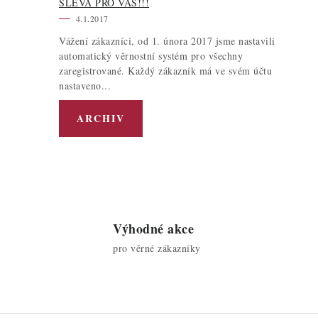
SLEVA PRO VÁS!!!
4.1.2017
Vážení zákazníci, od 1. února 2017 jsme nastavili
l
automatický věrnostní systém pro všechny
zaregistrované. Každý zákazník má ve svém účtu
nastaveno...
ARCHIV
í
Výhodné akce
pro věrné zákazníky