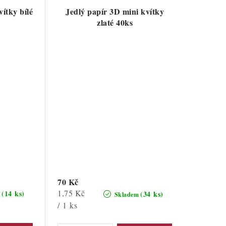
ítky bílé
Jedlý papír 3D mini kvítky
zlaté 40ks
70 Kč
Měrná
1,75 Kč
(14 ks)
(34 ks)
m
Skladem
cena:
/ 1 ks