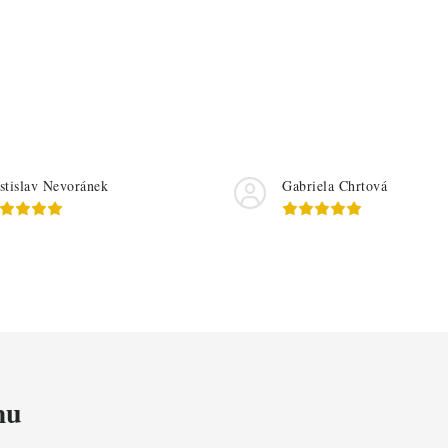
ý
p
u
stislav Nevoránek
Gabriela Chrtová
mu