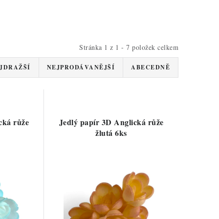
Stránka
1
z
1
-
7
položek celkem
JDRAŽŠÍ
NEJPRODÁVANĚJŠÍ
ABECEDNĚ
cká růže
Jedlý papír 3D Anglická růže
žlutá 6ks