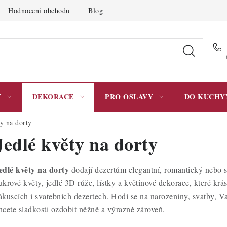
Hodnocení obchodu
Blog
Moje objednávka
Podmínky 
Y
DEKORACE
PRO OSLAVY
DO KUCHY
ty na dorty
Jedlé květy na dorty
edlé květy na dorty
dodají dezertům elegantní, romantický nebo s
ukrové květy, jedlé 3D růže, lístky a květinové dekorace, které kr
ákuscích i svatebních dezertech. Hodí se na narozeniny, svatby, V
hcete sladkosti ozdobit něžně a výrazně zároveň.