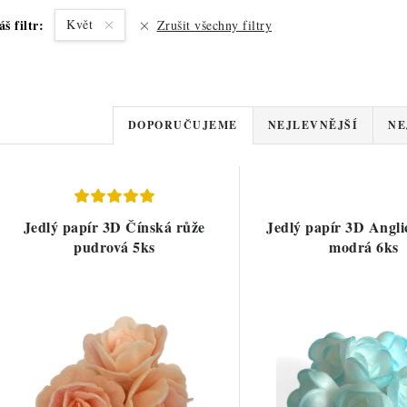
áš filtr:
Květ
Zrušit všechny filtry
Ř
DOPORUČUJEME
NEJLEVNĚJŠÍ
NE
a
V
z
ý
e
Jedlý papír 3D Čínská růže
Jedlý papír 3D Angli
p
pudrová 5ks
modrá 6ks
n
í
s
p
p
r
r
o