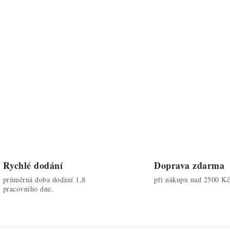
O
v
á
d
a
c
p
r
Rychlé dodání
Doprava zdarma
v
průměrná doba dodání 1,8
při nákupu nad 2500 Kč
k
pracovního dne.
y
v