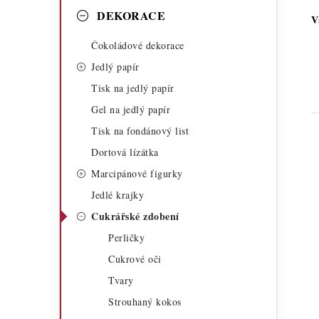
a
r
DEKORACE
V
n
i
Čokoládové dekorace
n
e
Jedlý papír
í
Tisk na jedlý papír
Gel na jedlý papír
p
Tisk na fondánový list
a
Dortová lízátka
n
Marcipánové figurky
Jedlé krajky
e
i
Cukrářské zdobení
l
Perličky
Cukrové oči
Tvary
Strouhaný kokos