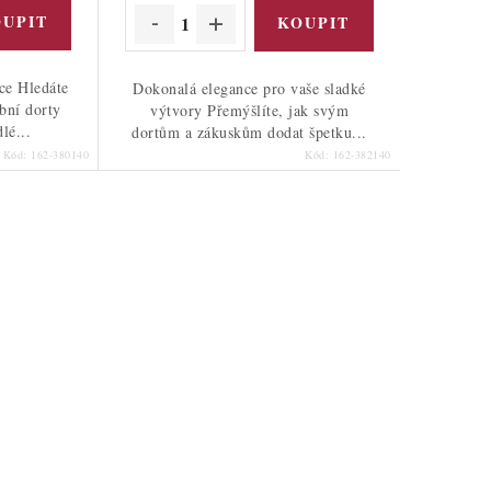
ce Hledáte
Dokonalá elegance pro vaše sladké
bní dorty
výtvory Přemýšlíte, jak svým
lé...
dortům a zákuskům dodat špetku...
Kód:
162-380140
Kód:
162-382140