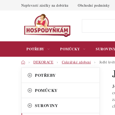
Přejít
Nepřevzetí zásilky na dobírku
Obchodní podmínky
na
obsah
POTŘEBY
POMŮCKY
SUROVIN
Domů
DEKORACE
Cukrářské zdobení
Jedlé kvě
P
K
Přeskočit
POTŘEBY
kategorie
a
o
J
t
s
POMŮCKY
c
e
t
z
g
SUROVINY
c
r
o