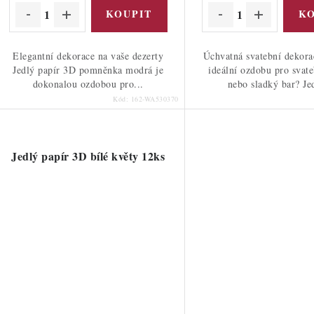
Elegantní dekorace na vaše dezerty
Úchvatná svatební dekora
Jedlý papír 3D pomněnka modrá je
ideální ozdobu pro svate
dokonalou ozdobou pro...
nebo sladký bar? Jed
Kód:
162-WA530370
Jedlý papír 3D bílé květy 12ks