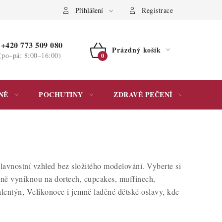
ochrany osobních údajů
Přihlášení
Registrace
+420 773 509 080
Prázdný košík
(po–pá: 8:00–16:00)
NÁKUPNÍ
KOŠÍK
NĚ
POCHUTINY
ZDRAVÉ PEČENÍ
DÁR
lavnostní vzhled bez složitého modelování. Vyberte si
ásně vyniknou na dortech, cupcakes, muffinech,
alentýn, Velikonoce i jemně laděné dětské oslavy, kde