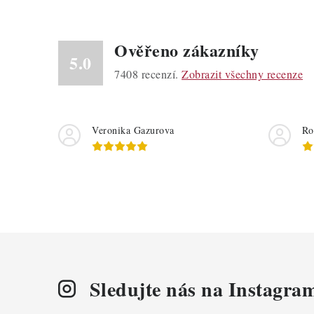
Ověřeno zákazníky
i
5.0
7408
recenzí.
Zobrazit všechny recenze
s
Veronika Gazurova
Ro
Sledujte nás na Instagra