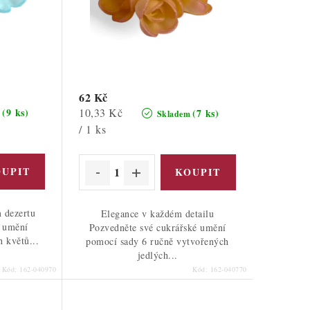
62 Kč
Měrná
10,33 Kč
(9 ks)
(7 ks)
m
Skladem
cena:
/ 1 ks
 dezertu
Elegance v každém detailu
é umění
Pozvedněte své cukrářské umění
h květů...
pomocí sady 6 ručně vytvořených
jedlých...
Kód:
162-040970
Kód:
162-040770