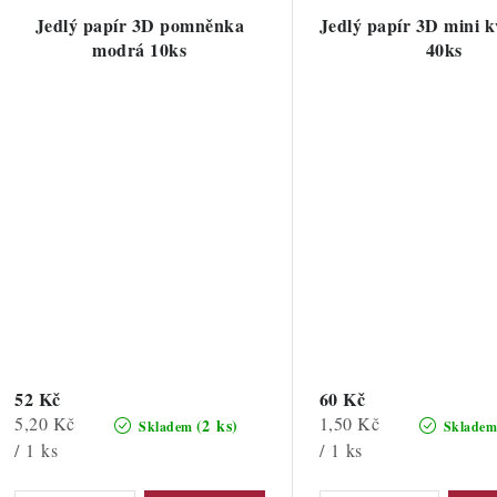
Jedlý papír 3D pomněnka
Jedlý papír 3D mini kv
modrá 10ks
40ks
52 Kč
60 Kč
Měrná
Měrná
5,20 Kč
1,50 Kč
(2 ks)
Skladem
Sklade
cena:
cena:
/ 1 ks
/ 1 ks