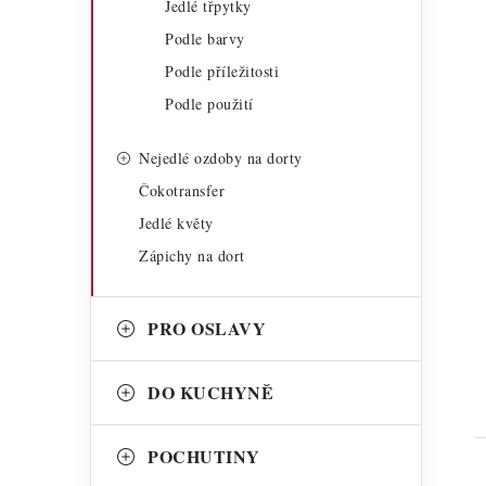
Jedlé třpytky
Podle barvy
Podle příležitosti
Podle použití
Nejedlé ozdoby na dorty
t
Čokotransfer
Jedlé květy
Zápichy na dort
PRO OSLAVY
DO KUCHYNĚ
POCHUTINY