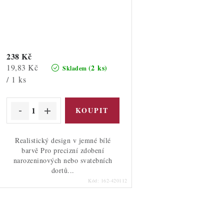
238 Kč
Měrná
19,83 Kč
(2 ks)
Skladem
cena:
/ 1 ks
Realistický design v jemné bílé
barvě Pro precizní zdobení
narozeninových nebo svatebních
dortů...
Kód:
162-420112