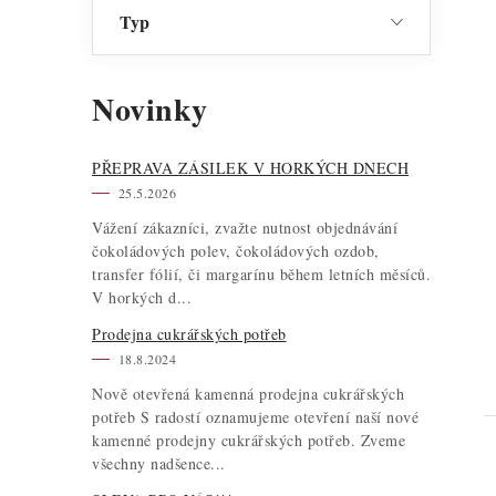
Typ
Novinky
PŘEPRAVA ZÁSILEK V HORKÝCH DNECH
25.5.2026
Vážení zákazníci, zvažte nutnost objednávání
čokoládových polev, čokoládových ozdob,
transfer fólií, či margarínu během letních měsíců.
V horkých d...
Prodejna cukrářských potřeb
18.8.2024
Nově otevřená kamenná prodejna cukrářských
potřeb S radostí oznamujeme otevření naší nové
kamenné prodejny cukrářských potřeb. Zveme
všechny nadšence...