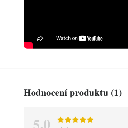
V
Hodnocení produktu (1)
ý
p
i
5,0