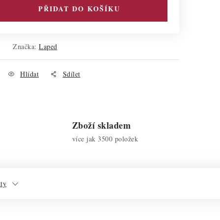
PŘIDAT DO KOŠÍKU
Značka:
Laped
Hlídat
Sdílet
Zboží skladem
více jak 3500 položek
kty