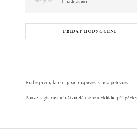
s
1 hodnocení
h
o
d
PŘIDAT HODNOCENÍ
n
o
c
e
n
Buďte první, kdo napíše příspěvek k této položce.
í
Pouze registrovaní uživatelé mohou vkládat příspěvk