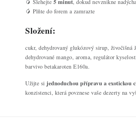
5 minut
🥭 Šlehejte
, dokud nevznikne nadých
🥭 Plňte do forem a zamrazte
Složení:
cukr, dehydrovaný glukózový sirup, živočišná ž
dehydrované mango, aroma, regulátor kyselosti
barvivo betakaroten E160a.
jednoduchou přípravu a exotickou 
Užijte si
konzistenci, která povznese vaše dezerty na vy