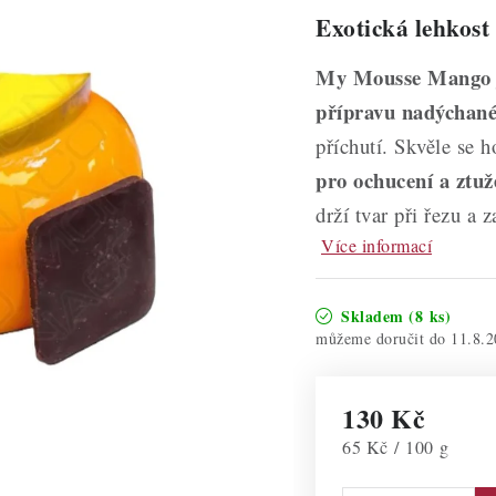
Exotická lehkost
My Mousse Mango
přípravu nadýchané
příchutí. Skvěle se 
pro ochucení a ztuž
drží tvar při řezu a 
Více informací
Skladem
(8 ks)
11.8.2
130 Kč
Měrná cena:
65 Kč / 100 g