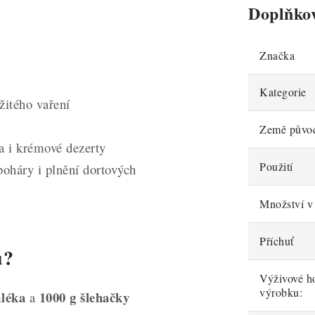
Doplňko
Značka
Kategorie
žitého vaření
a
Země půvo
a i krémové dezerty
Použití
oháry i plnění dortových
Množství v 
Příchuť
u?
Výživové h
výrobku:
mléka
1000 g šlehačky
a