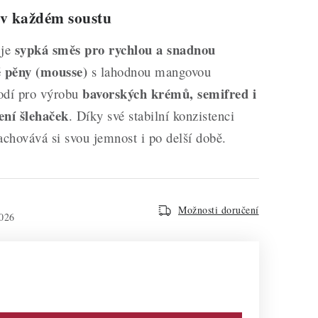
 v každém soustu
sypká směs pro rychlou a snadnou
je
 pěny (mousse)
s lahodnou mangovou
bavorských krémů, semifred i
hodí pro výrobu
ení šlehaček
. Díky své stabilní konzistenci
zachovává si svou jemnost i po delší době.
Možnosti doručení
026