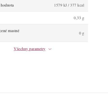
á hodnota
1579 kJ / 377 kcal
0,33 g
ycené mastné
0 g
Všechny parametry