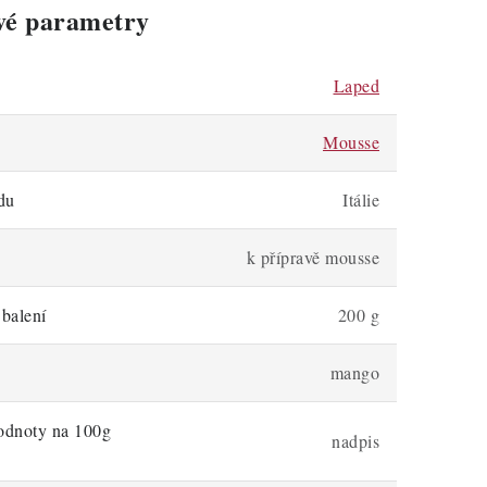
vé parametry
Laped
Mousse
du
Itálie
k přípravě mousse
balení
200 g
mango
odnoty na 100g
nadpis