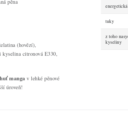
aná pěna
energetick
tuky
z toho nas
kyseliny
elatina (hovězí),
 kyselina citronová E330,
chuť manga
v lehké pěnové
šší úroveň!