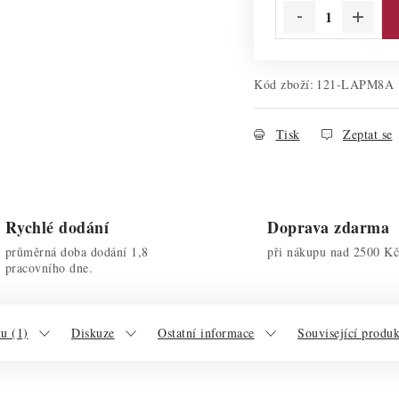
Kód zboží:
121-LAPM8A
Tisk
Zeptat se
Rychlé dodání
Doprava zdarma
průměrná doba dodání 1,8
při nákupu nad 2500 Kč
pracovního dne.
u (1)
Diskuze
Ostatní informace
Související produ