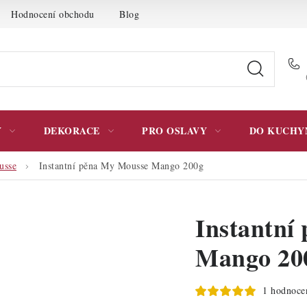
Hodnocení obchodu
Blog
Moje objednávka
Podmínky 
Y
DEKORACE
PRO OSLAVY
DO KUCHY
usse
Instantní pěna My Mousse Mango 200g
Instantní
Mango 20
1 hodnoce