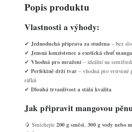
Popis produktu
Vlastnosti a výhody:
Jednoduchá příprava za studena
✔
– bez slo
Jemná konzistence a exotická chuť mang
✔
Vhodná pro mražení
✔
– ideální na semifred
Perfektně drží tvar
✔
– vhodná pro vrstvené p
ráfků
Dlouhá trvanlivost a stálá kvalita
✔
Jak připravit mangovou pěn
200 g směsi
300 g vody nebo 
🥭 Smíchejte
,