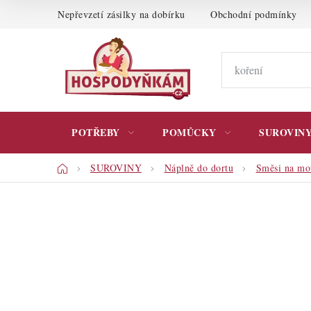
Přejít
Nepřevzetí zásilky na dobírku
Obchodní podmínky
na
obsah
POTŘEBY
POMŮCKY
SUROVIN
Domů
SUROVINY
Náplně do dortu
Směsi na mo