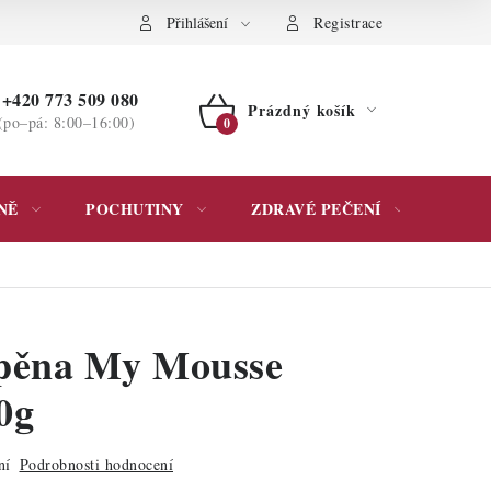
ochrany osobních údajů
Přihlášení
Registrace
+420 773 509 080
Prázdný košík
(po–pá: 8:00–16:00)
NÁKUPNÍ
KOŠÍK
NĚ
POCHUTINY
ZDRAVÉ PEČENÍ
DÁR
 pěna My Mousse
0g
ní
Podrobnosti hodnocení