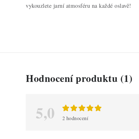
vykouzlete jarní atmosféru na každé oslavě!
V
Hodnocení produktu (1)
ý
p
i
5,0
s
2 hodnocení
h
o