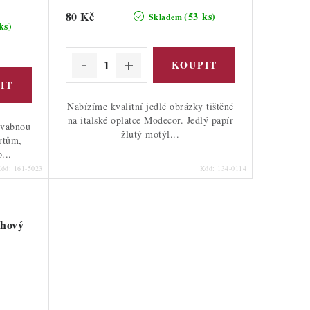
80 Kč
(53 ks)
Skladem
ks)
Nabízíme kvalitní jedlé obrázky tištěné
na italské oplatce Modecor. Jedlý papír
ůvabnou
žlutý motýl...
rtům,
...
Kód:
161-5023
Kód:
134-0114
uhový