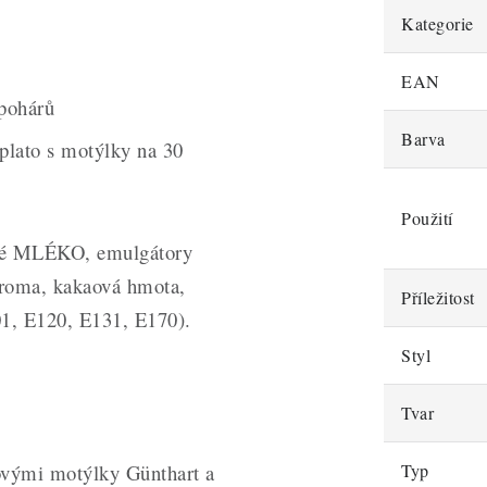
Kategorie
EAN
 pohárů
Barva
 plato s motýlky na 30
Použití
čné MLÉKO, emulgátory
aroma, kakaová hmota,
Příležitost
01, E120, E131, E170).
Styl
Tvar
ovými motýlky Günthart a
Typ