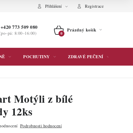
ochrany osobních údajů
Přihlášení
Registrace
+420 773 509 080
Prázdný košík
(po–pá: 8:00–16:00)
NÁKUPNÍ
KOŠÍK
NĚ
POCHUTINY
ZDRAVÉ PEČENÍ
DÁR
rt Motýli z bílé
dy 12ks
hodnocení
Podrobnosti hodnocení