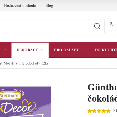
Hodnocení obchodu
Blog
Moje objednávka
Podmínky 
Y
DEKORACE
PRO OSLAVY
DO KUCHY
rt Motýli z bílé čokolády 12ks
Güntha
čokolá
2 