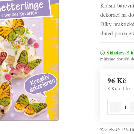
Krásní barevní
dekorací na do
Díky praktick
ihned použijet
Skladem
(5 k
96 Kč
Měrná cena:
8 Kč / 1 ks
Kód zboží:
138-1