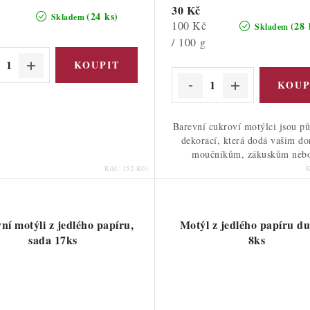
30 Kč
(24 ks)
Skladem
Měrná
100 Kč
(28 
Skladem
cena:
/ 100 g
Barevní cukroví motýlci jsou p
dekorací, která dodá vašim do
moučníkům, zákuskům nebo
Kód:
152-K01
ní motýli z jedlého papíru,
Motýl z jedlého papíru d
sada 17ks
8ks