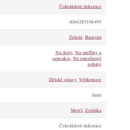
Čokoládové dekorace
4064285106495
Zelená
,
Barevná
Na dorty
,
Na muffiny a
cupcakes
,
Na zmrzlinové
poháry
Dětské oslavy
,
Velikonoce
Jarní
Motýl
,
Zvířátka
Čokoládové dekorace