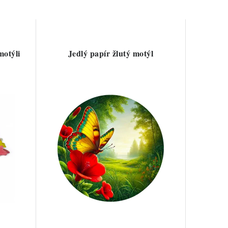
motýli
Jedlý papír žlutý motýl