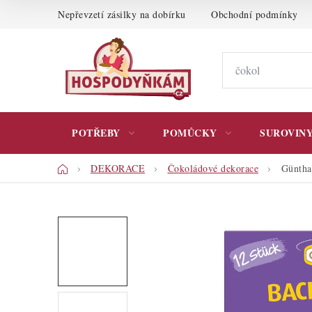
Přejít
Nepřevzetí zásilky na dobírku
Obchodní podmínky
na
obsah
POTŘEBY
POMŮCKY
SUROVIN
Domů
DEKORACE
Čokoládové dekorace
Güntha