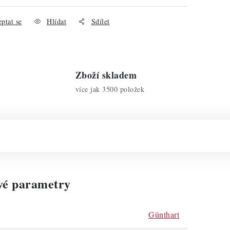
ptat se
Hlídat
Sdílet
Zboží skladem
více jak 3500 položek
vé parametry
Günthart