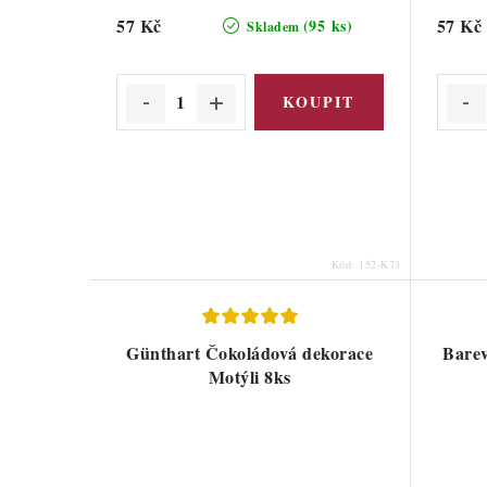
57 Kč
57 Kč
(95 ks)
Skladem
Kód:
152-K73
Günthart Čokoládová dekorace
Barev
Motýli 8ks