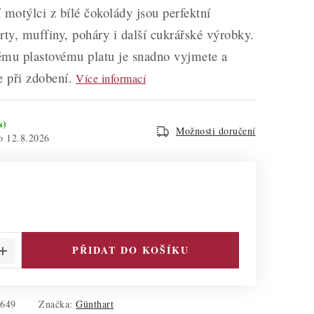
 motýlci z bílé čokolády jsou perfektní
rty, muffiny, poháry i další cukrářské výrobky.
ému plastovému platu je snadno vyjmete a
e při zdobení.
Více informací
s)
Možnosti doručení
12.8.2026
PŘIDAT DO KOŠÍKU
0649
Značka:
Günthart