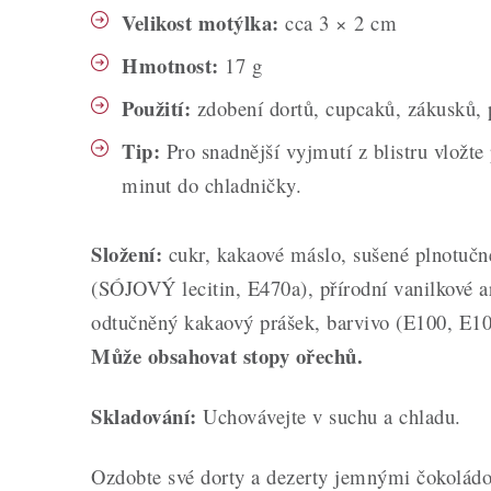
Velikost motýlka:
cca 3 × 2 cm
Hmotnost:
17 g
Použití:
zdobení dortů, cupcaků, zákusků,
Tip:
Pro snadnější vyjmutí z blistru vložte
minut do chladničky.
Složení:
cukr, kakaové máslo, sušené plnotu
(SÓJOVÝ lecitin, E470a), přírodní vanilkové 
odtučněný kakaový prášek, barvivo (E100, E1
Může obsahovat stopy ořechů.
Skladování:
Uchovávejte v suchu a chladu.
Ozdobte své dorty a dezerty jemnými čokolád