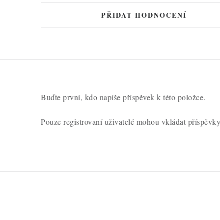
d
PŘIDAT HODNOCENÍ
n
o
c
e
n
Buďte první, kdo napíše příspěvek k této položce.
í
Pouze registrovaní uživatelé mohou vkládat příspěvk