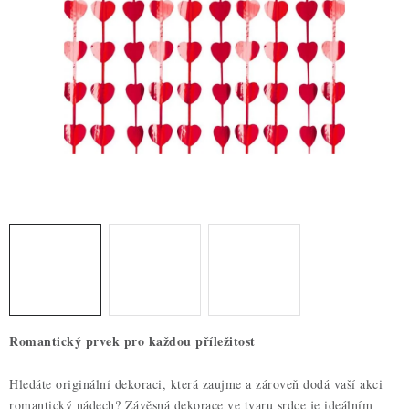
ZDRAVÉ PEČENÍ
DÁRKOVÉ POUKAZY
TÉMATICKÉ PRODUKTY
PROFI BALENÍ
NOVÉ ZBOŽÍ
ZNAČKY
Nepřevzetí zásilky na dobírku
Obchodní podmínky
Hodnocení obchodu
Blog
Moje objednávka
Romantický prvek pro každou příležitost
Podmínky ochrany osobních údajů
Hledáte originální dekoraci, která zaujme a zároveň dodá vaší akci
romantický nádech? Závěsná dekorace ve tvaru srdce je ideálním