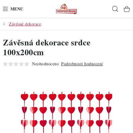
Přejít
Hleda
na
obsah
Závěsné dekorace
POTŘEBY
Závěsná dekorace srdce
POMŮCKY
100x200cm
SUROVINY
Neohodnoceno
Podrobnosti hodnocení
DEKORACE
PRO OSLAVY
DO KUCHYNĚ
POCHUTINY