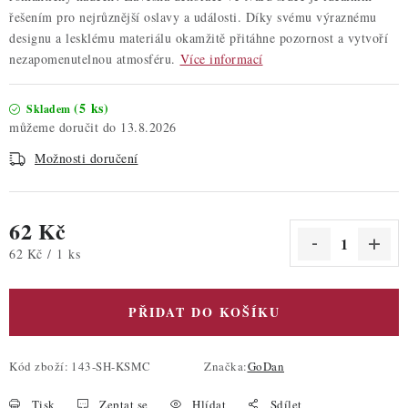
řešením pro nejrůznější oslavy a události. Díky svému výraznému
designu a lesklému materiálu okamžitě přitáhne pozornost a vytvoří
nezapomenutelnou atmosféru.
Více informací
(5 ks)
Skladem
13.8.2026
Možnosti doručení
62 Kč
Měrná cena:
62 Kč / 1 ks
PŘIDAT DO KOŠÍKU
Kód zboží:
143-SH-KSMC
Značka:
GoDan
Tisk
Zeptat se
Hlídat
Sdílet