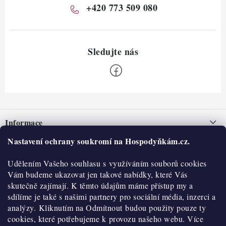
+420 773 509 080
Z
á
Informace
p
a
Nastavení ochrany soukromí na Hospodyňkám.cz.
Nepřevzetí zásilky na dobírku
O nás
t
Obchodní podmínky
Udělením Vašeho souhlasu s využíváním souborů cookies
í
Historie
O nákupu
Vám budeme ukazovat jen takové nabídky, které Vás
Hodnocení obchodu
skutečně zajímají. K těmto údajům máme přístup my a
Kontakty
Reklamace a vratky
sdílíme je také s našimi partnery pro sociální média, inzerci a
Blog
analýzy. Kliknutím na Odmítnout budou použity pouze ty
cookies, které potřebujeme k provozu našeho webu. Více
Moje objednávka
Výdejní místa