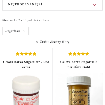
V
Ř
ZDRAVÉ PEČENÍ
NEJPRODÁVANĚJŠÍ
ý
a
DÁRKOVÉ POUKAZY
p
z
i
e
Stránka
1
z
2
-
38
položek celkem
TÉMATICKÉ PRODUKTY
s
n
Sugarflair
p
í
PROFI BALENÍ
r
p
Zrušit všechny filtry
o
r
NOVÉ ZBOŽÍ
d
o
u
d
ZNAČKY
Gelová barva Sugarflair - Red
Gelová barva Sugarflair
k
u
extra
perleťová Gold
t
k
Nepřevzetí zásilky na dobírku
Obchodní podmínky
ů
t
Hodnocení obchodu
Blog
Moje objednávka
ů
Podmínky ochrany osobních údajů