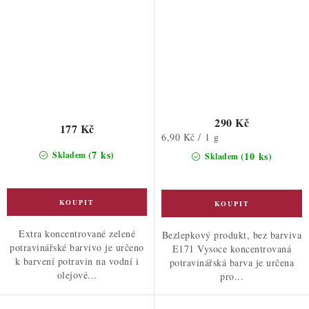
290 Kč
177 Kč
Měrná
6,90 Kč / 1 g
cena:
(7 ks)
Skladem
(10 ks)
Skladem
Extra koncentrované zelené
Bezlepkový produkt, bez barviva
potravinářské barvivo je určeno
E171 Vysoce koncentrovaná
k barvení potravin na vodní i
potravinářská barva je určena
olejové...
pro...