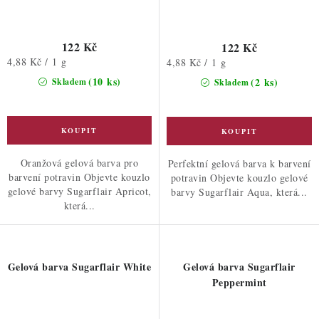
122 Kč
122 Kč
Měrná
4,88 Kč / 1 g
Měrná
4,88 Kč / 1 g
cena:
cena:
(10 ks)
(2 ks)
Skladem
Skladem
Oranžová gelová barva pro
Perfektní gelová barva k barvení
barvení potravin Objevte kouzlo
potravin Objevte kouzlo gelové
gelové barvy Sugarflair Apricot,
barvy Sugarflair Aqua, která...
která...
Gelová barva Sugarflair White
Gelová barva Sugarflair
Peppermint