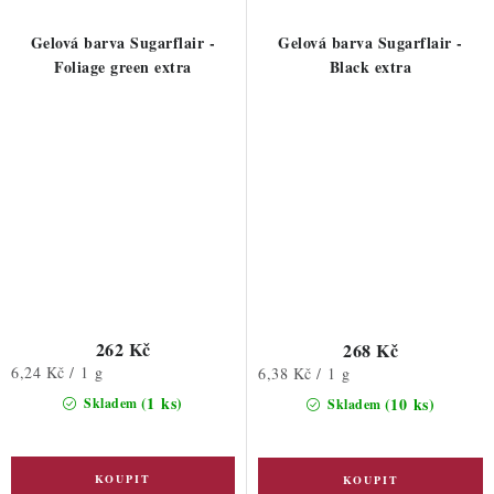
Gelová barva Sugarflair -
Gelová barva Sugarflair -
Foliage green extra
Black extra
262 Kč
268 Kč
Měrná
6,24 Kč / 1 g
Měrná
6,38 Kč / 1 g
cena:
cena:
(1 ks)
(10 ks)
Skladem
Skladem