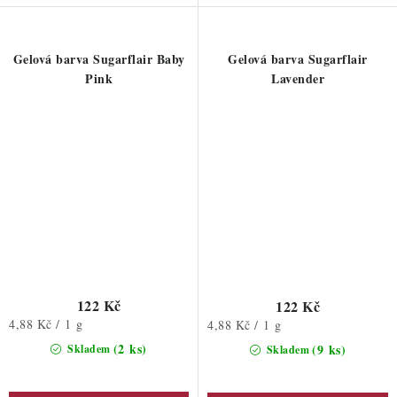
Gelová barva Sugarflair Baby
Gelová barva Sugarflair
Pink
Lavender
122 Kč
122 Kč
Měrná
4,88 Kč / 1 g
Měrná
4,88 Kč / 1 g
cena:
cena:
(2 ks)
(9 ks)
Skladem
Skladem