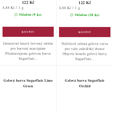
122 Kč
122 Kč
Měrná
4,88 Kč / 1 g
Měrná
4,88 Kč / 1 g
cena:
cena:
(9 ks)
(10 ks)
Skladem
Skladem
Intenzivní tmavě červený odstín
Nefritově zelená gelová varva
pro barvení marcipánu
pro vaše cukrářské dreace
Představujeme gelovou barvu
Objevte kouzlo gelové barvy
Sugarflair...
Sugarflair...
Gelová barva Sugarflair Lime
Gelová barva Sugarflair
Green
Orchid