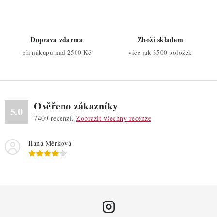
n
y
í
v
ý
Doprava zdarma
Zboží skladem
p
při nákupu nad 2500 Kč
více jak 3500 položek
i
s
u
Ověřeno zákazníky
5.0
7409
recenzí.
Zobrazit všechny recenze
Hana Měrková