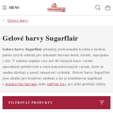
Přejít
Hleda
na
obsah
Gelové barvy
POTŘEBY
POMŮCKY
Gelové barvy Sugarflair
SUROVINY
Gelové barvy Sugarflair
přinášejí profesionální kvalitu a širokou
paletu sytých odstínů pro dokonalé barvení dortů, krémů, marcipánu
i těst. V nabídce najdete více než 40 různých barev včetně
DEKORACE
speciálních perleťových a extra koncentrovaných variant, které se
snadno dávkují a zaručí intenzivní výsledek. Gelové barvy Sugarflair
PRO OSLAVY
jsou ideální pro kreativní zdobení a lze je kombinovat například
s
prachovými barvami
nebo
jedlými fixy
pro ještě pestřejší efekty.
DO KUCHYNĚ
POCHUTINY
FILTROVAT PRODUKTY