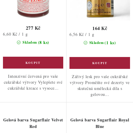
277 Kč
164 Kč
Měrná
6,60 Kč / 1 g
Měrná
6,56 Kč / 1 g
cena:
cena:
(8 ks)
(1 ks)
Skladem
Skladem
Intenzivní červená pro vaše
Zářivý lesk pro vaše cukrářské
cukrářské výtvory Vylepšete své
výtvory Proměňte své dezerty ve
cukrářské kreace s vysoce...
skutečná umělecká díla s
gelovou...
Gelová barva Sugarflair Velvet
Gelová barva Sugarflair Royal
Red
Blue