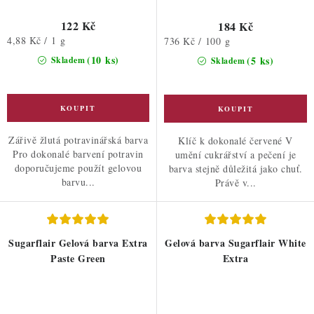
122 Kč
184 Kč
Měrná
4,88 Kč / 1 g
Měrná
736 Kč / 100 g
cena:
cena:
(10 ks)
(5 ks)
Skladem
Skladem
Zářivě žlutá potravinářská barva
Klíč k dokonalé červené V
Pro dokonalé barvení potravin
umění cukrářství a pečení je
doporučujeme použít gelovou
barva stejně důležitá jako chuť.
barvu...
Právě v...
Sugarflair Gelová barva Extra
Gelová barva Sugarflair White
Paste Green
Extra