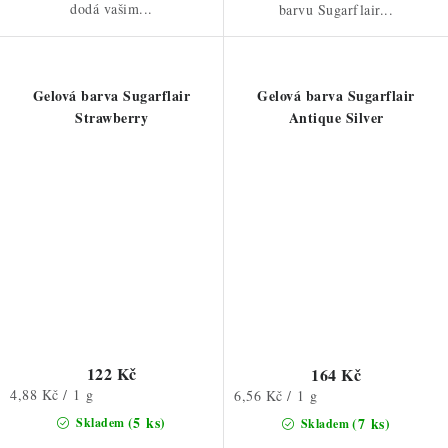
dodá vašim...
barvu Sugarflair...
Gelová barva Sugarflair
Gelová barva Sugarflair
Strawberry
Antique Silver
122 Kč
164 Kč
Měrná
4,88 Kč / 1 g
Měrná
6,56 Kč / 1 g
cena:
cena:
(5 ks)
(7 ks)
Skladem
Skladem