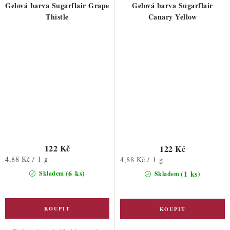
Gelová barva Sugarflair Grape
Gelová barva Sugarflair
Thistle
Canary Yellow
122 Kč
122 Kč
Měrná
4,88 Kč / 1 g
Měrná
4,88 Kč / 1 g
cena:
cena:
(6 ks)
(1 ks)
Skladem
Skladem