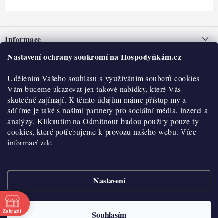
Z
á
Informace
p
a
Nastavení ochrany soukromí na Hospodyňkám.cz.
Nepřevzetí zásilky na dobírku
O nás
t
Obchodní podmínky
Udělením Vašeho souhlasu s využíváním souborů cookies
í
Historie
O nákupu
Vám budeme ukazovat jen takové nabídky, které Vás
Hodnocení obchodu
skutečně zajímají. K těmto údajům máme přístup my a
Kontakty
Reklamace a vratky
sdílíme je také s našimi partnery pro sociální média, inzerci a
Blog
analýzy. Kliknutím na Odmítnout budou použity pouze ty
cookies, které potřebujeme k provozu našeho webu. Více
Moje objednávka
Výdejní místa
informací
zde.
Podmínky ochrany osobních údajů
Cookies
Nastavení
Vydělávejte s námi
Copyright 2026
Hospodyňkám.cz
. Všechna práva vyhrazena.
Upravit nastavení
cookies
Velkoobchod
Zobrazit
Souhlasím
Vytvořil Shoptet