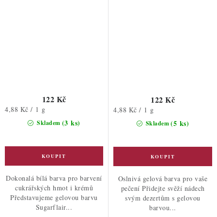
122 Kč
122 Kč
Měrná
4,88 Kč / 1 g
Měrná
4,88 Kč / 1 g
cena:
cena:
(3 ks)
(5 ks)
Skladem
Skladem
Dokonalá bílá barva pro barvení
Oslnivá gelová barva pro vaše
cukrářských hmot i krémů
pečení Přidejte svěží nádech
Představujeme gelovou barvu
svým dezertům s gelovou
Sugarflair...
barvou...