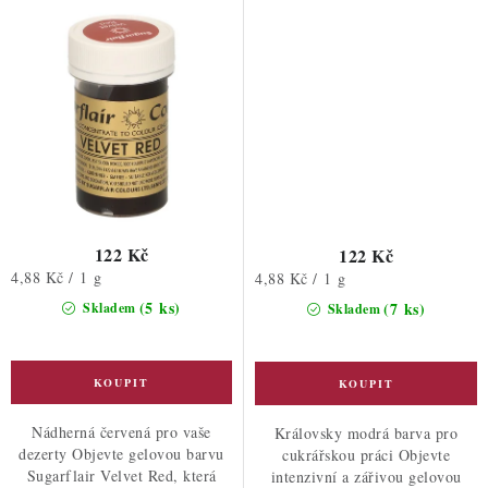
122 Kč
122 Kč
Měrná
4,88 Kč / 1 g
Měrná
4,88 Kč / 1 g
cena:
cena:
(5 ks)
(7 ks)
Skladem
Skladem
Nádherná červená pro vaše
Královsky modrá barva pro
dezerty Objevte gelovou barvu
cukrářskou práci Objevte
Sugarflair Velvet Red, která
intenzivní a zářivou gelovou