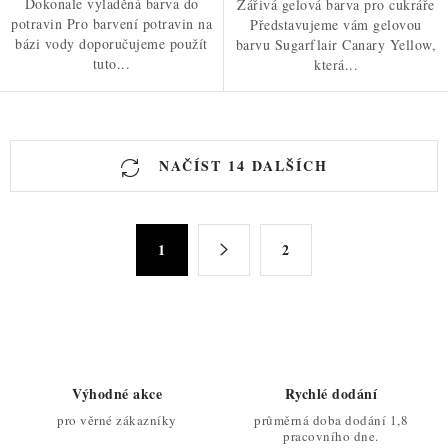
Dokonale vyladěná barva do
Zářivá gelová barva pro cukráře
potravin Pro barvení potravin na
Představujeme vám gelovou
bázi vody doporučujeme použít
barvu Sugarflair Canary Yellow,
tuto...
která...
O
NAČÍST 14 DALŠÍCH
v
l
á
S
d
1
2
t
a
r
c
á
n
í
k
p
o
r
Výhodné akce
Rychlé dodání
v
v
pro věrné zákazníky
průměrná doba dodání 1,8
á
k
pracovního dne.