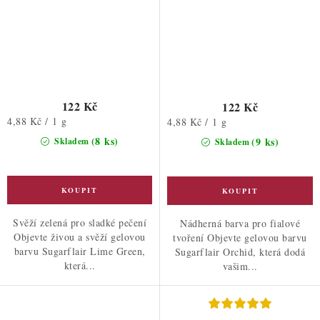
122 Kč
122 Kč
Měrná
4,88 Kč / 1 g
Měrná
4,88 Kč / 1 g
cena:
cena:
(8 ks)
(9 ks)
Skladem
Skladem
Svěží zelená pro sladké pečení
Nádherná barva pro fialové
Objevte živou a svěží gelovou
tvoření Objevte gelovou barvu
barvu Sugarflair Lime Green,
Sugarflair Orchid, která dodá
která...
vašim...