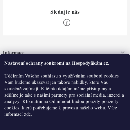
Z
á
Informace
p
a
Nastavení ochrany soukromí na Hospodyňkám.cz.
Nepřevzetí zásilky na dobírku
O nás
t
Obchodní podmínky
Udělením Vašeho souhlasu s využíváním souborů cookies
í
Historie
O nákupu
Vám budeme ukazovat jen takové nabídky, které Vás
Hodnocení obchodu
skutečně zajímají. K těmto údajům máme přístup my a
Kontakty
Reklamace a vratky
sdílíme je také s našimi partnery pro sociální média, inzerci a
Blog
analýzy. Kliknutím na Odmítnout budou použity pouze ty
cookies, které potřebujeme k provozu našeho webu. Více
Moje objednávka
Výdejní místa
informací
zde.
Podmínky ochrany osobních údajů
Cookies