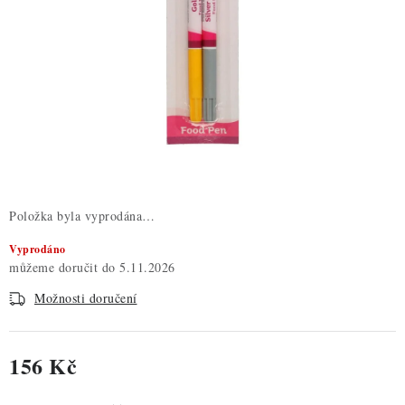
ZDRAVÉ PEČENÍ
DÁRKOVÉ POUKAZY
TÉMATICKÉ PRODUKTY
PROFI BALENÍ
NOVÉ ZBOŽÍ
Položka byla vyprodána…
ZNAČKY
Vyprodáno
5.11.2026
Nepřevzetí zásilky na dobírku
Obchodní podmínky
Možnosti doručení
Hodnocení obchodu
Blog
Moje objednávka
Podmínky ochrany osobních údajů
156 Kč
Měrná cena: