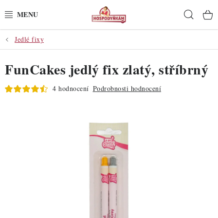
Přejít
Hleda
na
obsah
Jedlé fixy
POTŘEBY
FunCakes jedlý fix zlatý, stříbrný
POMŮCKY
4 hodnocení
Podrobnosti hodnocení
SUROVINY
DEKORACE
PRO OSLAVY
DO KUCHYNĚ
POCHUTINY