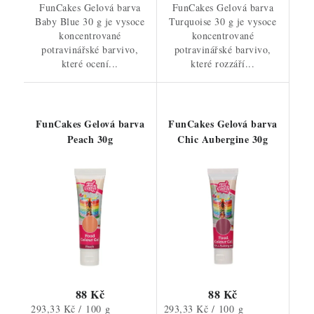
FunCakes Gelová barva
FunCakes Gelová barva
Baby Blue 30 g je vysoce
Turquoise 30 g je vysoce
koncentrované
koncentrované
potravinářské barvivo,
potravinářské barvivo,
které ocení...
které rozzáří...
FunCakes Gelová barva
FunCakes Gelová barva
Peach 30g
Chic Aubergine 30g
88 Kč
88 Kč
Měrná
Měrná
293,33 Kč / 100 g
293,33 Kč / 100 g