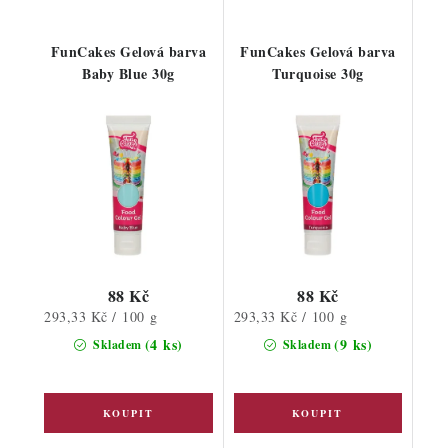
FunCakes Gelová barva
FunCakes Gelová barva
Baby Blue 30g
Turquoise 30g
88 Kč
88 Kč
Měrná
Měrná
293,33 Kč / 100 g
293,33 Kč / 100 g
cena:
cena:
(4 ks)
(9 ks)
Skladem
Skladem