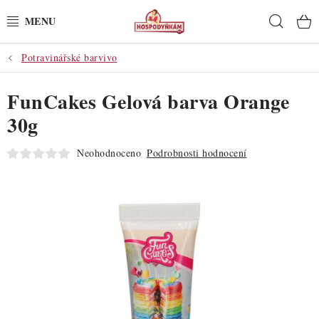
Přejít
Hleda
na
obsah
Potravinářské barvivo
POTŘEBY
FunCakes Gelová barva Orange
POMŮCKY
30g
SUROVINY
Neohodnoceno
Podrobnosti hodnocení
DEKORACE
PRO OSLAVY
DO KUCHYNĚ
POCHUTINY