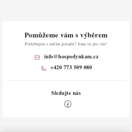
Pomůžeme vám s výběrem
Potřebujete s něčím poradit? Jsme tu pro vás!
info
@
hospodynkam.cz
+420 773 509 080
Z
á