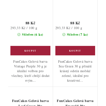
88 Kč
88 Kč
Měrná
Měrná
293,33 Kč / 100 g
293,33 Kč / 100 g
cena:
cena:
(6 ks)
(7 ks)
Skladem
Skladem
FunCakes Gelová barva
FunCakes Gelová barva
Vintage Purple 30 g je
Sea Green 30 g přináší
ideální volbou pro
krásný odstín mořské
všechny, kteří chtějí dodat
zelené, ideální pro
svým...
kreativní...
FunCakes Gelová barva
FunCakes Gelová barva
Leaf Green 30g
Emerald 30g