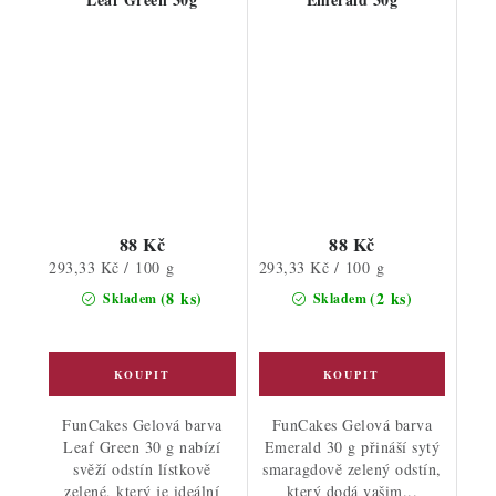
88 Kč
88 Kč
Měrná
Měrná
293,33 Kč / 100 g
293,33 Kč / 100 g
cena:
cena:
(8 ks)
(2 ks)
Skladem
Skladem
FunCakes Gelová barva
FunCakes Gelová barva
Leaf Green 30 g nabízí
Emerald 30 g přináší sytý
svěží odstín lístkově
smaragdově zelený odstín,
zelené, který je ideální
který dodá vašim...