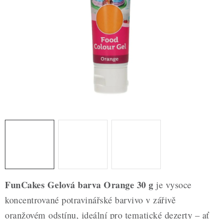
ZDRAVÉ PEČENÍ
DÁRKOVÉ POUKAZY
TÉMATICKÉ PRODUKTY
PROFI BALENÍ
NOVÉ ZBOŽÍ
ZNAČKY
Nepřevzetí zásilky na dobírku
Obchodní podmínky
Hodnocení obchodu
Blog
Moje objednávka
FunCakes Gelová barva Orange 30 g
je vysoce
Podmínky ochrany osobních údajů
koncentrované potravinářské barvivo v zářivě
oranžovém odstínu, ideální pro tematické dezerty – ať