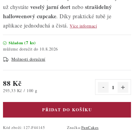
veselý jarní dort
strašidelný
už chystáte
nebo
halloweenový cupcake
. Díky praktické tubě je
aplikace jednoduchá a čistá.
Více informací
(7 ks)
Skladem
10.8.2026
Možnosti doručení
88 Kč
Měrná cena:
293,33 Kč / 100 g
PŘIDAT DO KOŠÍKU
Kód zboží:
127-F44145
Značka:
FunCakes