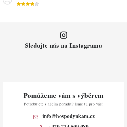
Sledujte nás na Instagramu
Pomůžeme vám s výběrem
Potřebujete s něčím poradit? Jsme tu pro vás!
info
@
hospodynkam.cz
+420 773 509 080