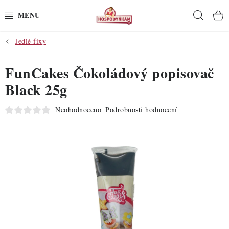
Přejít
Hleda
na
obsah
Jedlé fixy
POTŘEBY
FunCakes Čokoládový popisovač
POMŮCKY
Black 25g
SUROVINY
Neohodnoceno
Podrobnosti hodnocení
DEKORACE
PRO OSLAVY
DO KUCHYNĚ
POCHUTINY