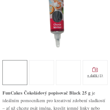
ZDRAVÉ PEČENÍ
DÁRKOVÉ POUKAZY
TÉMATICKÉ PRODUKTY
PROFI BALENÍ
NOVÉ ZBOŽÍ
ZNAČKY
+ další (1)
Nepřevzetí zásilky na dobírku
Obchodní podmínky
Hodnocení obchodu
Blog
Moje objednávka
FunCakes Čokoládový popisovač Black 25 g
je
Podmínky ochrany osobních údajů
ideálním pomocníkem pro kreativní zdobení sladkostí
– ať už chcete psát jména, kreslit jemné linky nebo