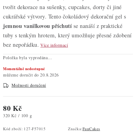
tvořit dekorace na sušenky, cupcakes, dorty či jiné
cukrářské výtvory. Tento čokoládový dekorační gel s
jemnou vanilkovou příchutí
se nanáší z praktické
tuby s tenkým hrotem, který umožňuje přesné zdobení
bez nepořádku.
Více informací
Položka byla vyprodána…
Momentálně nedostupné
20.8.2026
Možnosti doručení
80 Kč
Měrná cena:
320 Kč / 100 g
Kód zboží:
127-F57015
Značka:
FunCakes