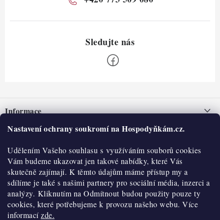
Z
á
Informace
p
a
Nastavení ochrany soukromí na Hospodyňkám.cz.
Nepřevzetí zásilky na dobírku
O nás
t
Obchodní podmínky
Udělením Vašeho souhlasu s využíváním souborů cookies
í
Historie
O nákupu
Vám budeme ukazovat jen takové nabídky, které Vás
Hodnocení obchodu
skutečně zajímají. K těmto údajům máme přístup my a
Kontakty
Reklamace a vratky
sdílíme je také s našimi partnery pro sociální média, inzerci a
Blog
analýzy. Kliknutím na Odmítnout budou použity pouze ty
cookies, které potřebujeme k provozu našeho webu. Více
Moje objednávka
Výdejní místa
informací
zde.