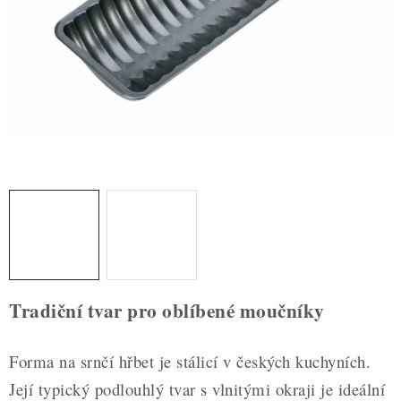
ZDRAVÉ PEČENÍ
DÁRKOVÉ POUKAZY
TÉMATICKÉ PRODUKTY
PROFI BALENÍ
NOVÉ ZBOŽÍ
ZNAČKY
Nepřevzetí zásilky na dobírku
Obchodní podmínky
Tradiční tvar pro oblíbené moučníky
Hodnocení obchodu
Blog
Moje objednávka
Podmínky ochrany osobních údajů
Forma na srnčí hřbet je stálicí v českých kuchyních.
Její typický podlouhlý tvar s vlnitými okraji je ideální