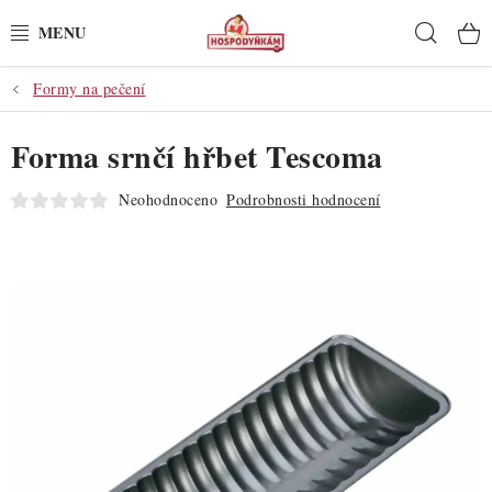
Přejít
Hleda
na
obsah
Formy na pečení
POTŘEBY
Forma srnčí hřbet Tescoma
POMŮCKY
Neohodnoceno
Podrobnosti hodnocení
SUROVINY
DEKORACE
PRO OSLAVY
DO KUCHYNĚ
POCHUTINY