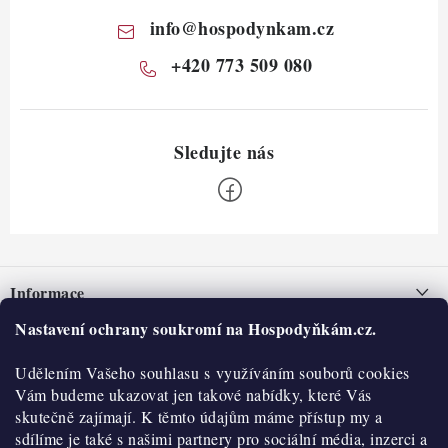
info
@
hospodynkam.cz
+420 773 509 080
Z
á
Informace
p
a
Nastavení ochrany soukromí na Hospodyňkám.cz.
Nepřevzetí zásilky na dobírku
O nás
t
Obchodní podmínky
Udělením Vašeho souhlasu s využíváním souborů cookies
í
Historie
O nákupu
Vám budeme ukazovat jen takové nabídky, které Vás
Hodnocení obchodu
skutečně zajímají. K těmto údajům máme přístup my a
Kontakty
Reklamace a vratky
sdílíme je také s našimi partnery pro sociální média, inzerci a
Blog