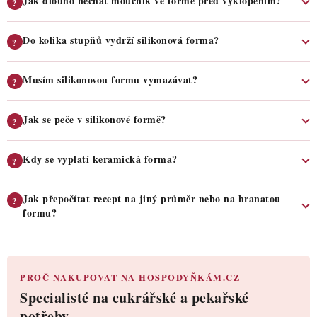
Jak dlouho nechat moučník ve formě před vyklopením?
?
Do kolika stupňů vydrží silikonová forma?
?
Musím silikonovou formu vymazávat?
?
Jak se peče v silikonové formě?
?
Kdy se vyplatí keramická forma?
?
Jak přepočítat recept na jiný průměr nebo na hranatou
?
formu?
PROČ NAKUPOVAT NA HOSPODYŇKÁM.CZ
Specialisté na cukrářské a pekařské
potřeby