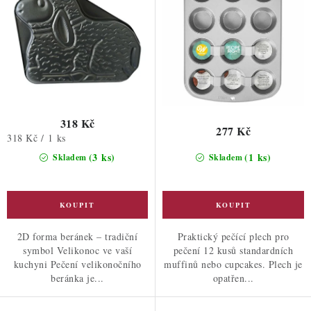
ů
318 Kč
277 Kč
Měrná
318 Kč / 1 ks
cena:
(3 ks)
(1 ks)
Skladem
Skladem
2D forma beránek – tradiční
Praktický pečící plech pro
symbol Velikonoc ve vaší
pečení 12 kusů standardních
kuchyni Pečení velikonočního
muffinů nebo cupcakes. Plech je
beránka je...
opatřen...