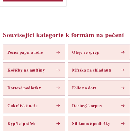
O
v
Související kategorie k formám na pečení
l
á
Pečicí papír a fólie
Oleje ve spreji
d
a
c
Košíčky na muffiny
Mřížka na chladnutí
í
p
Dortové podložky
Fólie na dort
r
v
Cukrářské nože
Dortový korpus
k
y
v
Kypřicí prášek
Silikonové podložky
ý