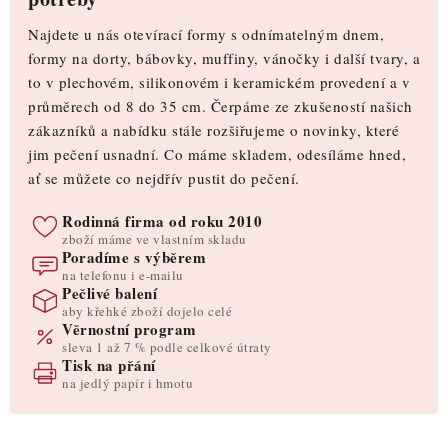
Najdete u nás otevírací formy s odnímatelným dnem,
formy na dorty, bábovky, muffiny, vánočky i další tvary, a
to v plechovém, silikonovém i keramickém provedení a v
průměrech od 8 do 35 cm. Čerpáme ze zkušeností našich
zákazníků a nabídku stále rozšiřujeme o novinky, které
jim pečení usnadní. Co máme skladem, odesíláme hned,
ať se můžete co nejdřív pustit do pečení.
Rodinná firma od roku 2010
zboží máme ve vlastním skladu
Poradíme s výběrem
na telefonu i e-mailu
Pečlivé balení
aby křehké zboží dojelo celé
Věrnostní program
sleva 1 až 7 % podle celkové útraty
Tisk na přání
na jedlý papír i hmotu