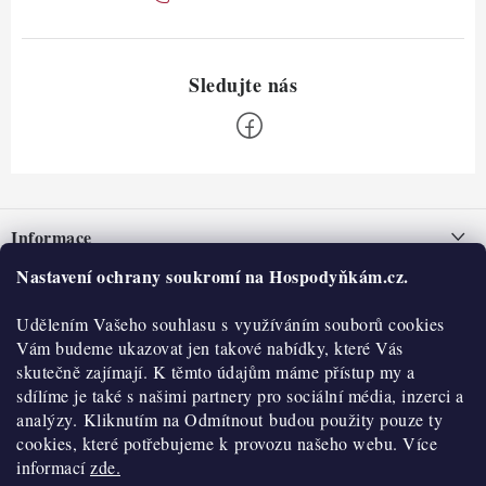
Z
á
Informace
p
a
Nastavení ochrany soukromí na Hospodyňkám.cz.
Nepřevzetí zásilky na dobírku
O nás
t
Obchodní podmínky
Udělením Vašeho souhlasu s využíváním souborů cookies
í
Historie
O nákupu
Vám budeme ukazovat jen takové nabídky, které Vás
Hodnocení obchodu
skutečně zajímají. K těmto údajům máme přístup my a
Kontakty
Reklamace a vratky
sdílíme je také s našimi partnery pro sociální média, inzerci a
Blog
analýzy. Kliknutím na Odmítnout budou použity pouze ty
cookies, které potřebujeme k provozu našeho webu. Více
Moje objednávka
Výdejní místa
informací
zde.
Podmínky ochrany osobních údajů