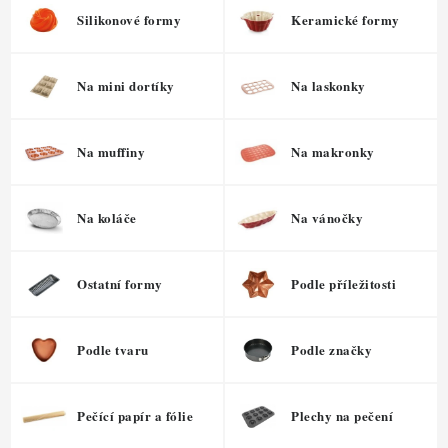
ZDRAVÉ PEČENÍ
Silikonové formy
Keramické formy
DÁRKOVÉ POUKAZY
Na mini dortíky
Na laskonky
TÉMATICKÉ PRODUKTY
Na muffiny
Na makronky
PROFI BALENÍ
NOVÉ ZBOŽÍ
Na koláče
Na vánočky
ZNAČKY
Ostatní formy
Podle příležitosti
Nepřevzetí zásilky na dobírku
Obchodní podmínky
Podle tvaru
Podle značky
Hodnocení obchodu
Blog
Moje objednávka
Podmínky ochrany osobních údajů
Pečící papír a fólie
Plechy na pečení