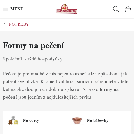
Přejít
Hleda
na
obsah
POTŘEBY
POTŘEBY
POMŮCKY
Formy na pečení
SUROVINY
Společník každé hospodyňky
DEKORACE
Pečení je pro mnohé z nás nejen relaxací, ale i způsobem, jak
potěšit své blízké. Kromě kvalitních surovin potřebujete v této
PRO OSLAVY
formy na
kulinářské disciplíně i dobrou výbavu. A právě
pečení
jsou jedním z nejdůležitějších prvků.
DO KUCHYNĚ
POCHUTINY
Na dorty
Na bábovky