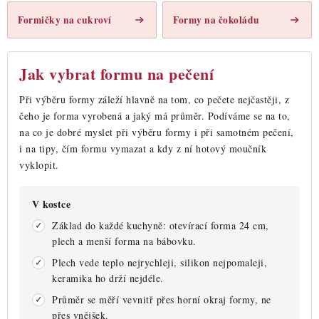
p
Formičky na cukroví
Formy na čokoládu
i
s
u
Jak vybrat formu na pečení
Při výběru formy záleží hlavně na tom, co pečete nejčastěji, z
čeho je forma vyrobená a jaký má průměr. Podíváme se na to,
na co je dobré myslet při výběru formy i při samotném pečení,
i na tipy, čím formu vymazat a kdy z ní hotový moučník
vyklopit.
V kostce
Základ do každé kuchyně: otevírací forma 24 cm,
plech a menší forma na bábovku.
Plech vede teplo nejrychleji, silikon nejpomaleji,
keramika ho drží nejdéle.
Průměr se měří vevnitř přes horní okraj formy, ne
přes vnějšek.