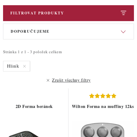
FILTROVAT PRODUKTY
V
Ř
DOPORUČUJEME
ý
a
p
z
i
e
Stránka
1
z
1
-
3
položek celkem
s
n
Hliník
p
í
r
p
Zrušit všechny filtry
o
r
d
o
u
d
2D Forma beránek
Wilton Forma na muffiny 12ks
k
u
t
k
ů
t