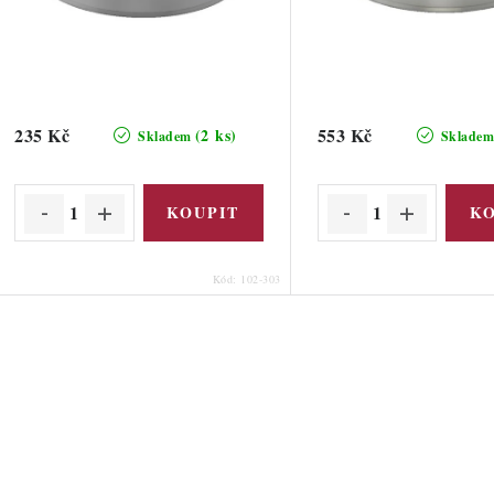
d
d
u
u
k
k
t
235 Kč
553 Kč
(2 ks)
Skladem
Sklade
ů
ů
Kód:
102-303
O
v
á