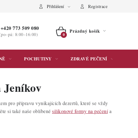
ochrany osobních údajů
Přihlášení
Registrace
+420 773 509 080
Prázdný košík
(po–pá: 8:00–16:00)
NÁKUPNÍ
KOŠÍK
NĚ
POCHUTINY
ZDRAVÉ PEČENÍ
DÁR
 Jeníkov
m pro přípravu vynikajících dezertů, které se vždy
něte si také naše oblíbené
silikonové formy na pečení
a