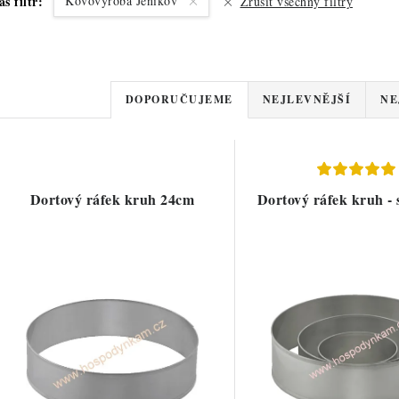
áš filtr:
Kovovýroba Jeníkov
Zrušit všechny filtry
Ř
DOPORUČUJEME
NEJLEVNĚJŠÍ
NE
a
V
z
ý
e
Dortový ráfek kruh 24cm
Dortový ráfek kruh - 
p
n
í
s
p
p
r
r
o
o