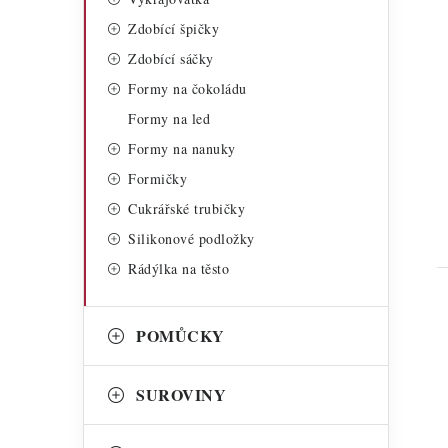
Zdobící špičky
Zdobící sáčky
Formy na čokoládu
Formy na led
t
Formy na nanuky
Formičky
Cukrářské trubičky
Silikonové podložky
Rádýlka na těsto
POMŮCKY
SUROVINY
l