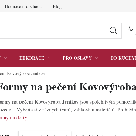
Hodnocení obchodu
Blog
Moje objednávka
Podmínky 
Y
DEKORACE
PRO OSLAVY
DO KUCHY
ení Kovovýroba Jeníkov
Formy na pečení Kovovýroba
ormy na pečení Kovovýroba Jeníkov
jsou spolehlivým pomocníke
ovedou. Vyberte si z různých tvarů, velikostí a materiálů. Prohléd
ormy na dorty
.