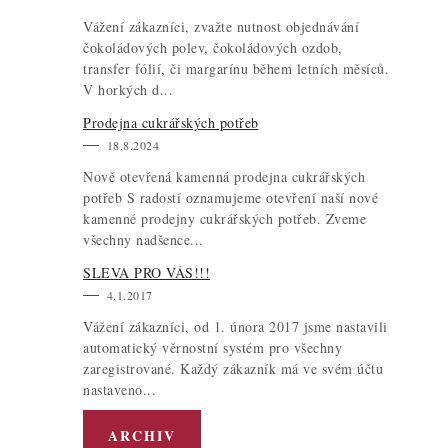
Vážení zákazníci, zvažte nutnost objednávání
čokoládových polev, čokoládových ozdob,
transfer fólií, či margarínu během letních měsíců.
V horkých d...
Prodejna cukrářských potřeb
18.8.2024
Nově otevřená kamenná prodejna cukrářských
potřeb S radostí oznamujeme otevření naší nové
kamenné prodejny cukrářských potřeb. Zveme
všechny nadšence...
SLEVA PRO VÁS!!!
4.1.2017
Vážení zákazníci, od 1. února 2017 jsme nastavili
automatický věrnostní systém pro všechny
zaregistrované. Každý zákazník má ve svém účtu
nastaveno...
ARCHIV