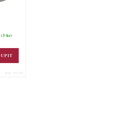
(3 ks)
m
Kód:
102-304