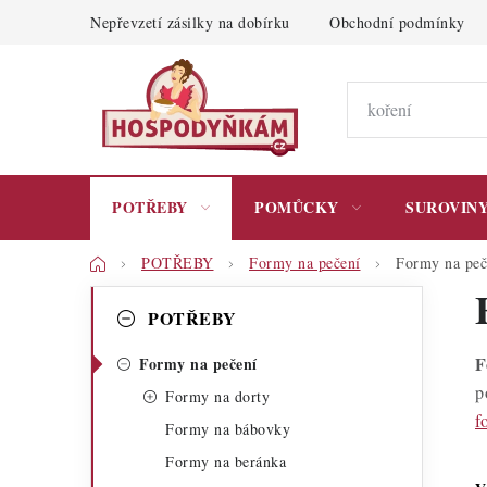
Přejít
Nepřevzetí zásilky na dobírku
Obchodní podmínky
na
obsah
POTŘEBY
POMŮCKY
SUROVIN
Domů
POTŘEBY
Formy na pečení
Formy na peč
P
K
Přeskočit
POTŘEBY
kategorie
a
o
F
Formy na pečení
t
s
p
Formy na dorty
e
t
f
Formy na bábovky
g
r
Formy na beránka
o