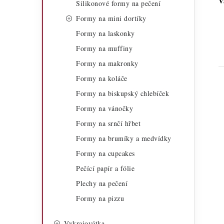
V
Silikonové formy na pečení
a
r
Formy na mini dortíky
n
i
Formy na laskonky
n
e
Formy na muffiny
í
Formy na makronky
Formy na koláče
p
Formy na biskupský chlebíček
a
Formy na vánočky
n
Formy na srnčí hřbet
e
i
Formy na brumíky a medvídky
Formy na cupcakes
l
Pečící papír a fólie
Plechy na pečení
Formy na pizzu
Vykrajovátka