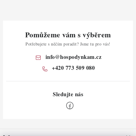
Pomůžeme vám s výběrem
Potřebujete s něčím poradit? Jsme tu pro vás!
info
@
hospodynkam.cz
+420 773 509 080
Z
á