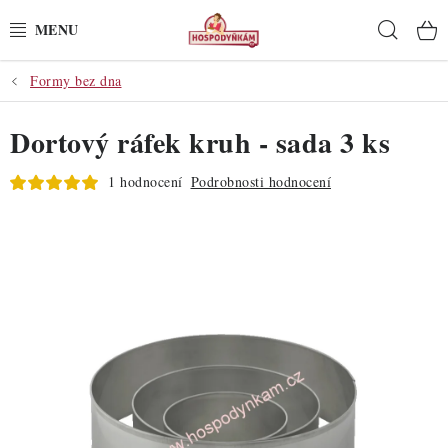
Přejít
Hleda
na
obsah
Formy bez dna
POTŘEBY
Dortový ráfek kruh - sada 3 ks
POMŮCKY
1 hodnocení
Podrobnosti hodnocení
SUROVINY
DEKORACE
PRO OSLAVY
DO KUCHYNĚ
POCHUTINY