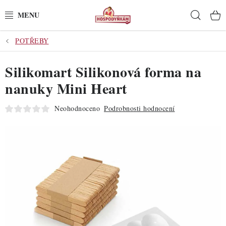
Přejít
Hleda
na
obsah
POTŘEBY
POTŘEBY
Silikomart Silikonová forma na
POMŮCKY
nanuky Mini Heart
SUROVINY
Neohodnoceno
Podrobnosti hodnocení
DEKORACE
PRO OSLAVY
DO KUCHYNĚ
POCHUTINY