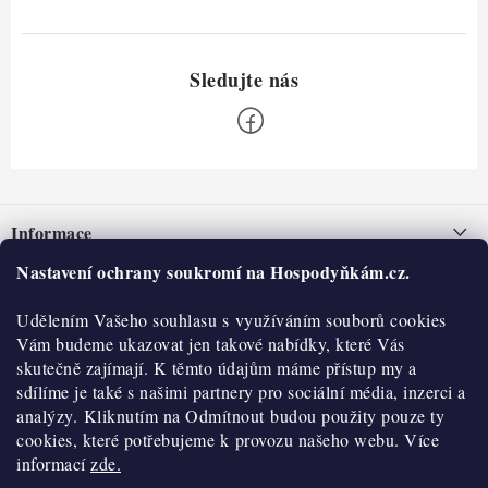
Z
á
Informace
p
a
Nastavení ochrany soukromí na Hospodyňkám.cz.
Nepřevzetí zásilky na dobírku
O nás
t
Obchodní podmínky
Udělením Vašeho souhlasu s využíváním souborů cookies
í
Historie
O nákupu
Vám budeme ukazovat jen takové nabídky, které Vás
Hodnocení obchodu
skutečně zajímají. K těmto údajům máme přístup my a
Kontakty
Reklamace a vratky
sdílíme je také s našimi partnery pro sociální média, inzerci a
Blog
analýzy. Kliknutím na Odmítnout budou použity pouze ty
cookies, které potřebujeme k provozu našeho webu. Více
Moje objednávka
Výdejní místa
informací
zde.
Podmínky ochrany osobních údajů