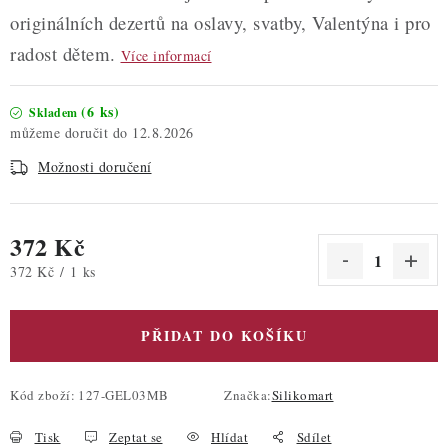
originálních dezertů na oslavy, svatby, Valentýna i pro
radost dětem.
Více informací
(6 ks)
Skladem
12.8.2026
Možnosti doručení
372 Kč
Měrná cena:
372 Kč / 1 ks
PŘIDAT DO KOŠÍKU
Kód zboží:
127-GEL03MB
Značka:
Silikomart
Tisk
Zeptat se
Hlídat
Sdílet