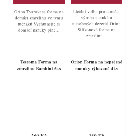
Ideální volba pro domácí
Orion Tvarovaná forma na
výrobu nanuků a
domácí zmrzlinu ve tvaru
nepečených dezertů Orion
tučňáků Vychutnejte si
Silikonová forma na
domácí nanuky plné...
zmrzlinu...
Tescoma Forma na
Orion Forma na nepečené
zmrzlinu Bambini 6ks
nanuky rýhovaná 4ks
269 Kč
169 Kč