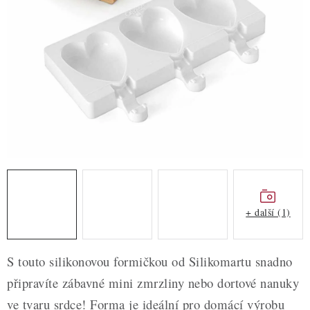
ZDRAVÉ PEČENÍ
DÁRKOVÉ POUKAZY
TÉMATICKÉ PRODUKTY
PROFI BALENÍ
NOVÉ ZBOŽÍ
ZNAČKY
+ další (1)
Nepřevzetí zásilky na dobírku
Obchodní podmínky
Hodnocení obchodu
Blog
Moje objednávka
S touto silikonovou formičkou od Silikomartu snadno
Podmínky ochrany osobních údajů
připravíte zábavné mini zmrzliny nebo dortové nanuky
ve tvaru srdce! Forma je ideální pro domácí výrobu