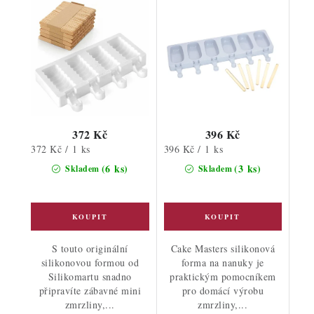
372 Kč
396 Kč
Měrná
Měrná
372 Kč / 1 ks
396 Kč / 1 ks
cena:
cena:
(6 ks)
(3 ks)
Skladem
Skladem
S touto originální
Cake Masters silikonová
silikonovou formou od
forma na nanuky je
Silikomartu snadno
praktickým pomocníkem
připravíte zábavné mini
pro domácí výrobu
zmrzliny,...
zmrzliny,...