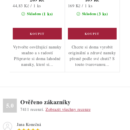
Měrná
Měrná
44,83 Kč / 1 ks
169 Kč / 1 ks
cena:
cena:
(1 ks)
(3 ks)
Skladem
Skladem
Vytvořte osvěžující nanuky
Chcete si doma vyrobit
snadno a s radostí
originální a zdravé nanuky
Připravte si doma lahodné
přesně podle své chuti? S
nanuky, které si...
touto tvarovanou...
Ověřeno zákazníky
5.0
7411
recenzí.
Zobrazit všechny recenze
Jana Konečná