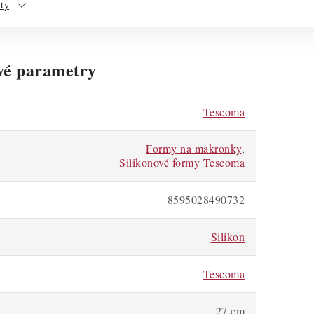
kty
vé parametry
Tescoma
Formy na makronky
,
Silikonové formy Tescoma
8595028490732
Silikon
Tescoma
27 cm