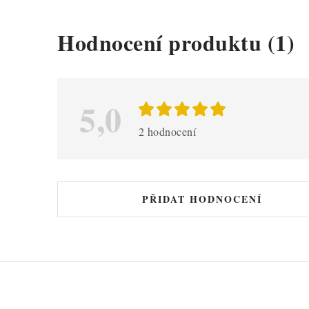
V
Hodnocení produktu (1)
ý
p
i
5,0
s
2 hodnocení
h
o
d
PŘIDAT HODNOCENÍ
n
o
c
e