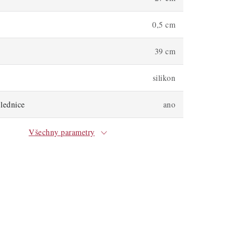
0,5 cm
39 cm
silikon
lednice
ano
Všechny parametry