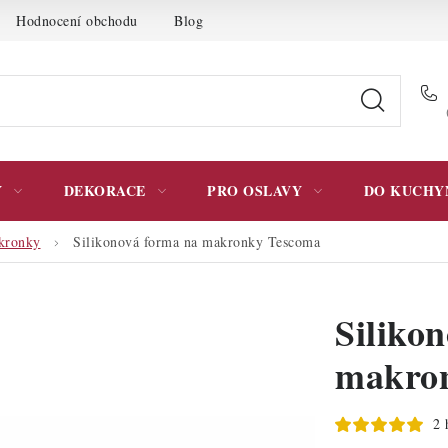
Hodnocení obchodu
Blog
Moje objednávka
Podmínky 
Y
DEKORACE
PRO OSLAVY
DO KUCHY
kronky
Silikonová forma na makronky Tescoma
Siliko
makro
2 