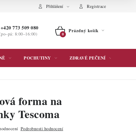
ochrany osobních údajů
Přihlášení
Registrace
+420 773 509 080
Prázdný košík
(po–pá: 8:00–16:00)
NÁKUPNÍ
KOŠÍK
NĚ
POCHUTINY
ZDRAVÉ PEČENÍ
DÁR
nová forma na
nky Tescoma
hodnocení
Podrobnosti hodnocení