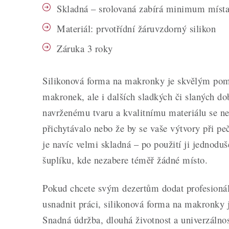
Skladná – srolovaná zabírá minimum míst
Materiál: prvotřídní žáruvzdorný silikon
Záruka 3 roky
Silikonová forma na makronky je skvělým pom
makronek, ale i dalších sladkých či slaných do
navrženému tvaru a kvalitnímu materiálu se nem
přichytávalo nebo že by se vaše výtvory při p
je navíc velmi skladná – po použití ji jednoduše
šuplíku, kde nezabere téměř žádné místo.
Pokud chcete svým dezertům dodat profesionáln
usnadnit práci, silikonová forma na makronky 
Snadná údržba, dlouhá životnost a univerzálnost