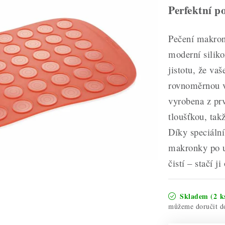
Perfektní 
Pečení makrone
moderní silik
jistotu, že va
rovnoměrnou v
vyrobena z prv
tloušťkou, tak
Díky speciáln
makronky po u
čistí – stačí 
Skladem
(2 k