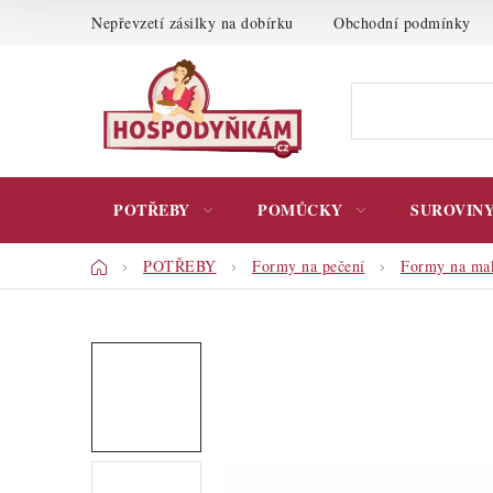
Přejít
Nepřevzetí zásilky na dobírku
Obchodní podmínky
na
obsah
POTŘEBY
POMŮCKY
SUROVIN
Domů
POTŘEBY
Formy na pečení
Formy na ma