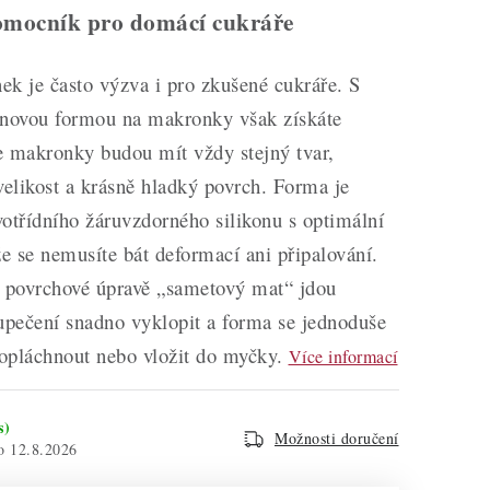
pomocník pro domácí cukráře
k je často výzva i pro zkušené cukráře. S
onovou formou na makronky však získáte
še makronky budou mít vždy stejný tvar,
elikost a krásně hladký povrch. Forma je
otřídního žáruvzdorného silikonu s optimální
že se nemusíte bát deformací ani připalování.
í povrchové úpravě „sametový mat“ jdou
pečení snadno vyklopit a forma se jednoduše
ji opláchnout nebo vložit do myčky.
Více informací
s)
Možnosti doručení
12.8.2026