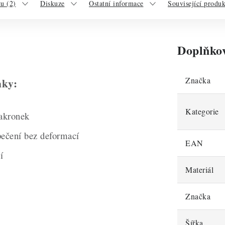
u (2)
Diskuze
Ostatní informace
Související produ
Doplňko
Značka
nky:
Kategorie
akronek
pečení bez deformací
EAN
í
Materiál
Značka
Šířka