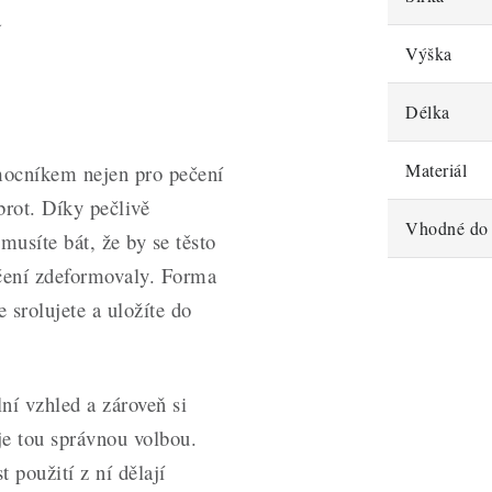
a
Výška
Délka
Materiál
ocníkem nejen pro pečení
brot. Díky pečlivě
Vhodné do 
usíte bát, že by se těsto
ečení zdeformovaly. Forma
 srolujete a uložíte do
í vzhled a zároveň si
je tou správnou volbou.
 použití z ní dělají