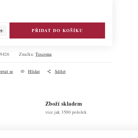
PŘIDAT DO KOŠÍKU
29426
Značka:
Tescoma
ptat se
Hlídat
Sdílet
Zboží skladem
více jak 3500 položek