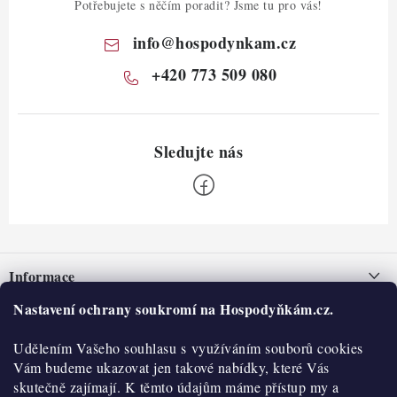
Potřebujete s něčím poradit? Jsme tu pro vás!
info
@
hospodynkam.cz
+420 773 509 080
Z
á
Informace
p
a
Nastavení ochrany soukromí na Hospodyňkám.cz.
Nepřevzetí zásilky na dobírku
O nás
t
Obchodní podmínky
Udělením Vašeho souhlasu s využíváním souborů cookies
í
Historie
O nákupu
Vám budeme ukazovat jen takové nabídky, které Vás
Hodnocení obchodu
skutečně zajímají. K těmto údajům máme přístup my a