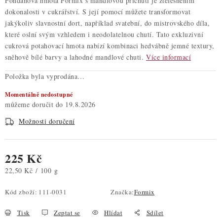
Fondánová hmota Formix s mandlovou příchutí je ztělesněním
dokonalosti v cukrářství. S její pomocí můžete transformovat
jakýkoliv slavnostní dort, například svatební, do mistrovského díla,
které oslní svým vzhledem i neodolatelnou chutí. Tato exkluzivní
cukrová potahovací hmota nabízí kombinaci hedvábně jemné textury,
sněhově bílé barvy a lahodné mandlové chuti.
Více informací
Položka byla vyprodána…
Momentálně nedostupné
19.8.2026
Možnosti doručení
225 Kč
Měrná cena:
22,50 Kč / 100 g
Kód zboží:
111-0031
Značka:
Formix
Tisk
Zeptat se
Hlídat
Sdílet