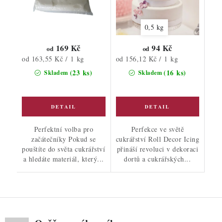
0,5 kg
169 Kč
94 Kč
od
od
Měrná
Měrná
od 163,55 Kč / 1 kg
od 156,12 Kč / 1 kg
cena:
cena:
(23 ks)
(16 ks)
Skladem
Skladem
Perfektní volba pro
Perfekce ve světě
začátečníky Pokud se
cukrářství Roll Decor Icing
pouštíte do světa cukrářství
přináší revoluci v dekoraci
a hledáte materiál, který...
dortů a cukrářských...