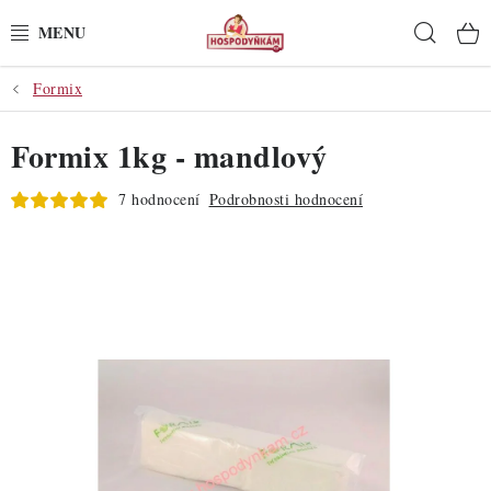
Přejít
Hleda
na
obsah
Formix
POTŘEBY
Formix 1kg - mandlový
POMŮCKY
7 hodnocení
Podrobnosti hodnocení
SUROVINY
DEKORACE
PRO OSLAVY
DO KUCHYNĚ
POCHUTINY