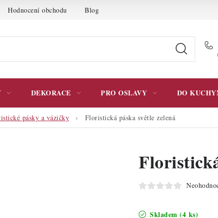
Hodnocení obchodu
Blog
Moje objednávka
Podmínky 
Y
DEKORACE
PRO OSLAVY
DO KUCHY
ristické pásky a vázičky
Floristická páska světle zelená
Floristick
Neohodno
Skladem
(4 ks)