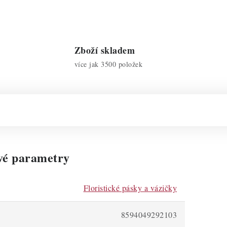
Zboží skladem
více jak 3500 položek
vé parametry
Floristické pásky a vázičky
8594049292103