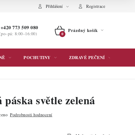
ochrany osobních údajů
Přihlášení
Registrace
+420 773 509 080
Prázdný košík
(po–pá: 8:00–16:00)
NÁKUPNÍ
KOŠÍK
NĚ
POCHUTINY
ZDRAVÉ PEČENÍ
DÁR
á páska světle zelená
ceno
Podrobnosti hodnocení