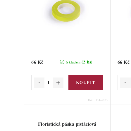
66 Kč
66 Kč
(2 ks)
Skladem
Kód:
131-6033
Floristická páska pistáciová