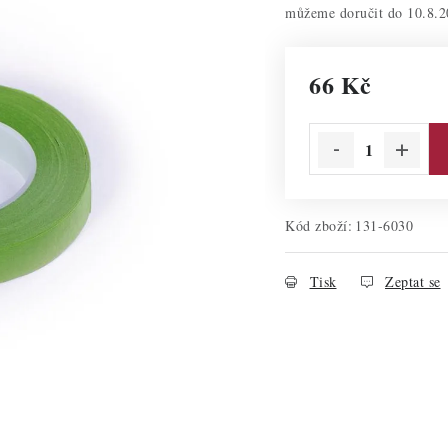
10.8.2
66 Kč
Měrná cena:
Kód zboží:
131-6030
Tisk
Zeptat se