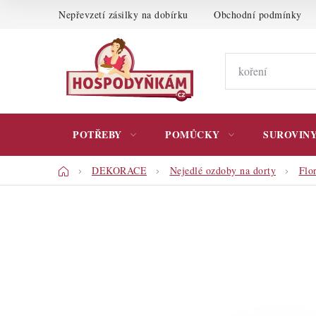
Přejít
Nepřevzetí zásilky na dobírku
Obchodní podmínky
na
obsah
POTŘEBY
POMŮCKY
SUROVIN
Domů
DEKORACE
Nejedlé ozdoby na dorty
Flo