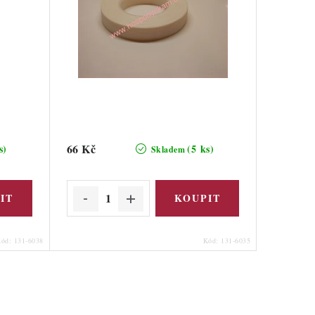
66 Kč
s)
(5 ks)
Skladem
Kód:
131-6038
Kód:
131-6035