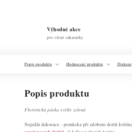
Výhodné akce
pro věrné zákazníky
Popis produktu
Hodnocení produktu
Diskuze
Popis produktu
Floristická páska světle zelená
Nejedlá dekorace - pomůcka při zdobení dortů květina
aranžovacích drátků
, či k fixaci živých květin.