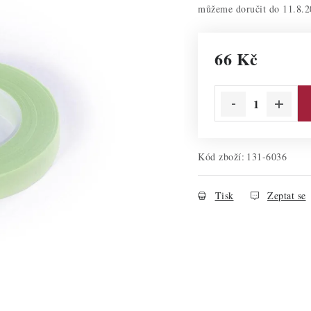
11.8.2
66 Kč
Měrná cena:
Kód zboží:
131-6036
Tisk
Zeptat se