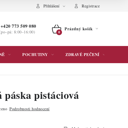
ochrany osobních údajů
Přihlášení
Registrace
+420 773 509 080
Prázdný košík
(po–pá: 8:00–16:00)
NÁKUPNÍ
KOŠÍK
NĚ
POCHUTINY
ZDRAVÉ PEČENÍ
DÁR
á páska pistáciová
ceno
Podrobnosti hodnocení