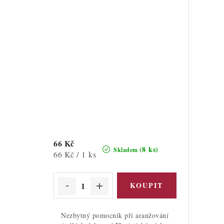
66 Kč
(8 ks)
Skladem
Měrná
66 Kč / 1 ks
cena:
Nezbytný pomocník při aranžování