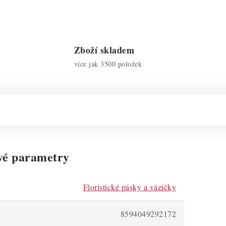
Zboží skladem
více jak 3500 položek
vé parametry
Floristické pásky a vázičky
8594049292172