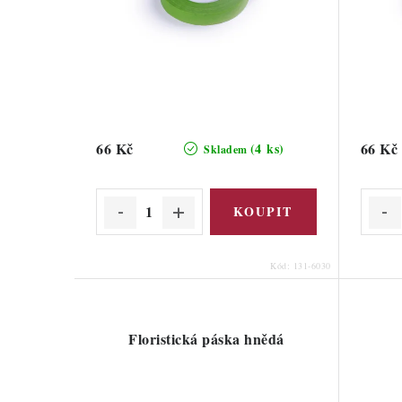
66 Kč
66 Kč
(4 ks)
Skladem
Kód:
131-6030
Floristická páska hnědá