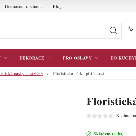
Hodnocení obchodu
Blog
Moje objednávka
Podmínky 
Y
DEKORACE
PRO OSLAVY
DO KUCHY
ristické pásky a vázičky
Floristická páska pistáciová
Floristick
Neohodno
Skladem
(1 ks)