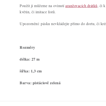
Použít ji můžeme na ovinutí
aranžovacích drátků
, či 
květin, či imitace listů.
Upozornění: pásku nevkládejte přímo do dortu, či kré
Rozměry
délka: 27 m
šířka: 1,3 cm
Barva: pistáciově zelená