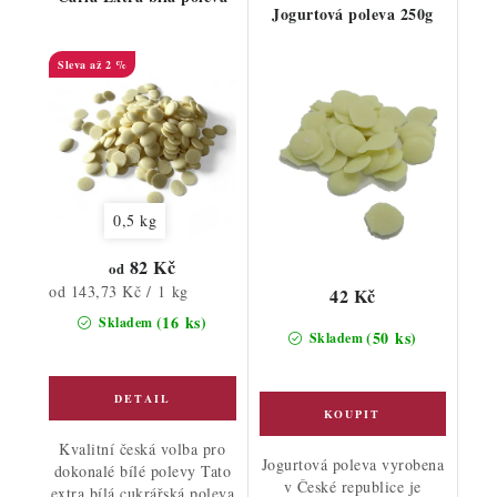
Jogurtová poleva 250g
až 2 %
0,5 kg
82 Kč
od
Měrná
od 143,73 Kč / 1 kg
42 Kč
cena:
(16 ks)
Skladem
(50 ks)
Skladem
Kvalitní česká volba pro
Jogurtová poleva vyrobena
dokonalé bílé polevy Tato
v České republice je
extra bílá cukrářská poleva