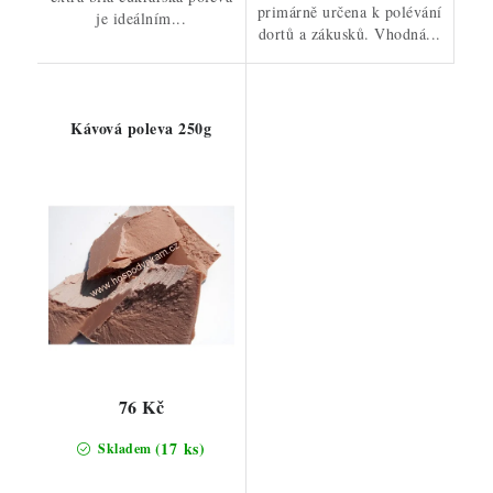
primárně určena k polévání
je ideálním...
dortů a zákusků. Vhodná...
Kávová poleva 250g
76 Kč
(17 ks)
Skladem