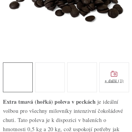
ZDRAVÉ PEČENÍ
DÁRKOVÉ POUKAZY
TÉMATICKÉ PRODUKTY
PROFI BALENÍ
NOVÉ ZBOŽÍ
ZNAČKY
+ další (1)
Nepřevzetí zásilky na dobírku
Obchodní podmínky
Extra tmavá (hořká) poleva v peckách
je ideální
Hodnocení obchodu
Blog
Moje objednávka
volbou pro všechny milovníky intenzivní čokoládové
Podmínky ochrany osobních údajů
chuti. Tato poleva je k dispozici v baleních o
hmotnosti 0,5 kg a 20 kg, což uspokojí potřeby jak