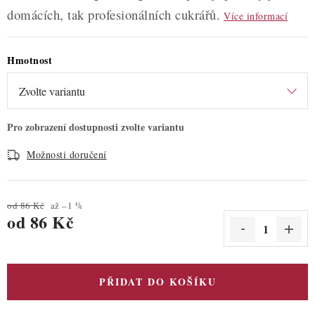
domácích, tak profesionálních cukrářů.
Více informací
Hmotnost
Možnosti doručení
od 86 Kč
až –1 %
od
86 Kč
Měrná cena:
PŘIDAT DO KOŠÍKU