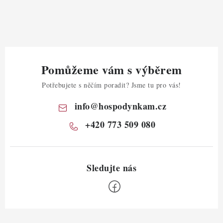
Pomůžeme vám s výběrem
Potřebujete s něčím poradit? Jsme tu pro vás!
info
@
hospodynkam.cz
+420 773 509 080
Z