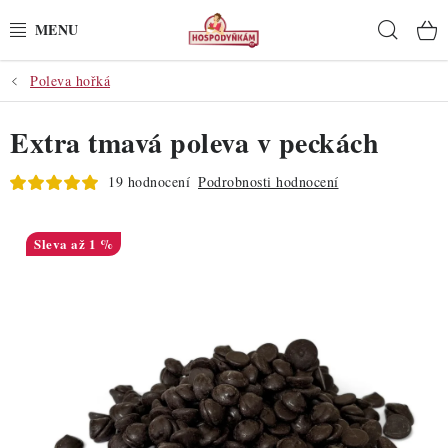
Přejít
Hleda
na
obsah
Poleva hořká
POTŘEBY
Extra tmavá poleva v peckách
POMŮCKY
19 hodnocení
Podrobnosti hodnocení
SUROVINY
DEKORACE
až 1 %
PRO OSLAVY
DO KUCHYNĚ
POCHUTINY