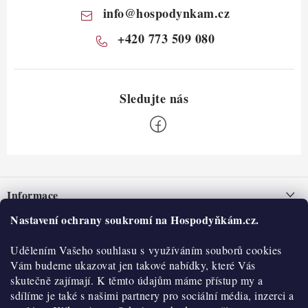
info
@
hospodynkam.cz
+420 773 509 080
Z
á
Informace
p
a
Nastavení ochrany soukromí na Hospodyňkám.cz.
Nepřevzetí zásilky na dobírku
O nás
t
Obchodní podmínky
Udělením Vašeho souhlasu s využíváním souborů cookies
í
Historie
O nákupu
Vám budeme ukazovat jen takové nabídky, které Vás
Hodnocení obchodu
skutečně zajímají. K těmto údajům máme přístup my a
Kontakty
Reklamace a vratky
sdílíme je také s našimi partnery pro sociální média, inzerci a
Blog