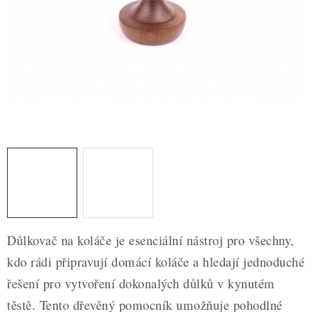
ZDRAVÉ PEČENÍ
DÁRKOVÉ POUKAZY
TÉMATICKÉ PRODUKTY
PROFI BALENÍ
NOVÉ ZBOŽÍ
ZNAČKY
Nepřevzetí zásilky na dobírku
Obchodní podmínky
Důlkovač na koláče je esenciální nástroj pro všechny,
Hodnocení obchodu
Blog
Moje objednávka
kdo rádi připravují domácí koláče a hledají jednoduché
Podmínky ochrany osobních údajů
řešení pro vytvoření dokonalých důlků v kynutém
těstě. Tento dřevěný pomocník umožňuje pohodlné