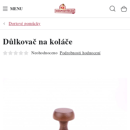
Přejít
Hleda
na
obsah
Dortové pomůcky
POTŘEBY
Důlkovač na koláče
POMŮCKY
Neohodnoceno
Podrobnosti hodnocení
SUROVINY
DEKORACE
PRO OSLAVY
DO KUCHYNĚ
POCHUTINY