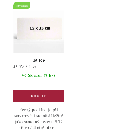
Novinka
45 Kč
Měrná
45 Kč / 1 ks
cena:
(9 ks)
Skladem
Pevný podklad je při
servírování stejně důležitý
jako samotný dezert. Bílý
dřevovláknitý tác o...