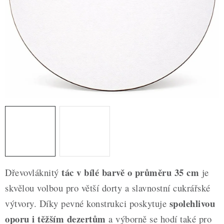
ZDRAVÉ PEČENÍ
DÁRKOVÉ POUKAZY
TÉMATICKÉ PRODUKTY
PROFI BALENÍ
NOVÉ ZBOŽÍ
ZNAČKY
Nepřevzetí zásilky na dobírku
Obchodní podmínky
tác v bílé barvě o průměru 35 cm
Dřevovláknitý
je
Hodnocení obchodu
Blog
Moje objednávka
skvělou volbou pro větší dorty a slavnostní cukrářské
Podmínky ochrany osobních údajů
spolehlivou
výtvory. Díky pevné konstrukci poskytuje
oporu i těžším dezertům
a výborně se hodí také pro