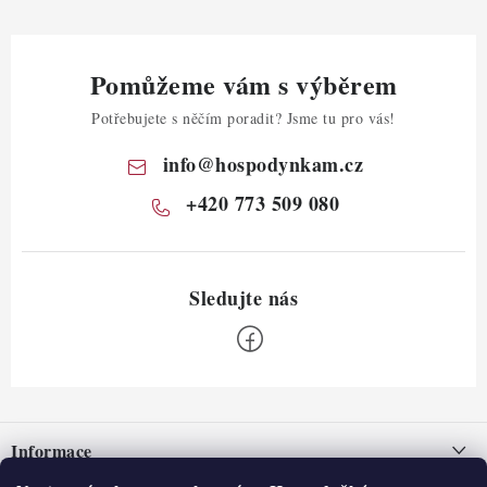
Pomůžeme vám s výběrem
Potřebujete s něčím poradit? Jsme tu pro vás!
info
@
hospodynkam.cz
+420 773 509 080
Z
á
Informace
p