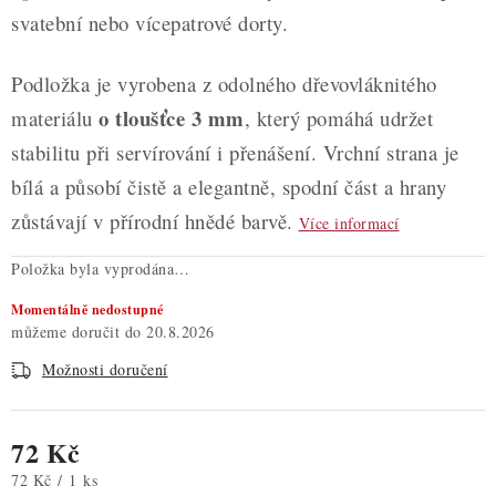
svatební nebo vícepatrové dorty.
Podložka je vyrobena z odolného dřevovláknitého
o tloušťce 3 mm
materiálu
, který pomáhá udržet
stabilitu při servírování i přenášení. Vrchní strana je
bílá a působí čistě a elegantně, spodní část a hrany
zůstávají v přírodní hnědé barvě.
Více informací
Položka byla vyprodána…
Momentálně nedostupné
20.8.2026
Možnosti doručení
72 Kč
Měrná cena:
72 Kč / 1 ks