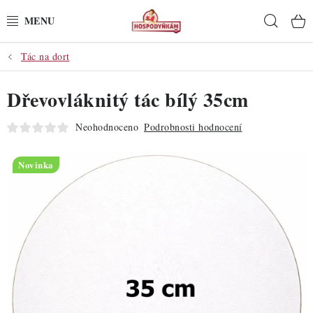
Přejít
Hleda
na
obsah
Tác na dort
POTŘEBY
Dřevovláknitý tác bílý 35cm
POMŮCKY
Neohodnoceno
Podrobnosti hodnocení
SUROVINY
Novinka
DEKORACE
PRO OSLAVY
DO KUCHYNĚ
POCHUTINY