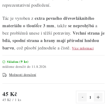
reprezentativní podložení.
extra pevného dřevovláknitého
Tác je vyroben z
materiálu o tloušťce 3 mm
se neprohýbá
, takže
a
Vrchní strana je
bez problémů unese i těžší potraviny.
bílá, spodní strana a hrany mají přírodní hnědou
barvu
, což působí jednoduše a čistě.
Více informací
(9 ks)
Skladem
11.8.2026
Možnosti doručení
45 Kč
Měrná cena:
45 Kč / 1 ks