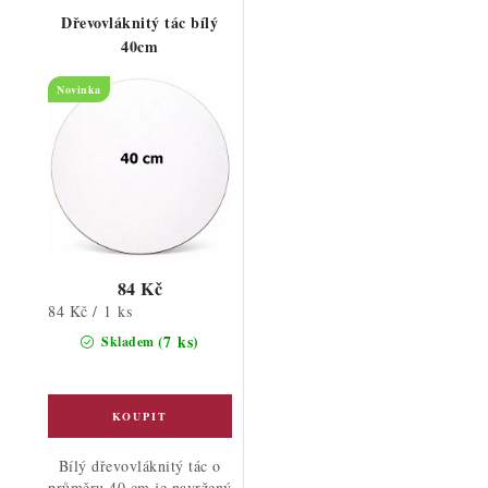
Dřevovláknitý tác bílý
40cm
Novinka
84 Kč
Měrná
84 Kč / 1 ks
cena:
(7 ks)
Skladem
Bílý dřevovláknitý tác o
průměru 40 cm je navržený