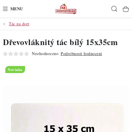
Přejít
Hleda
na
obsah
Tác na dort
POTŘEBY
Dřevovláknitý tác bílý 15x35cm
POMŮCKY
Neohodnoceno
Podrobnosti hodnocení
SUROVINY
Novinka
DEKORACE
PRO OSLAVY
DO KUCHYNĚ
POCHUTINY