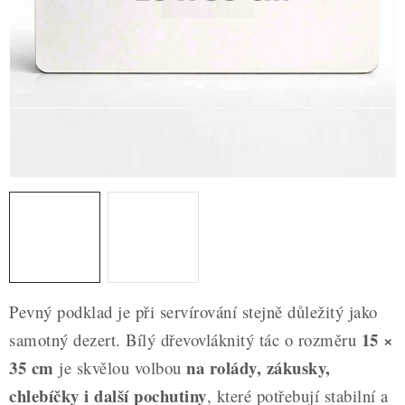
ZDRAVÉ PEČENÍ
DÁRKOVÉ POUKAZY
TÉMATICKÉ PRODUKTY
PROFI BALENÍ
NOVÉ ZBOŽÍ
ZNAČKY
Nepřevzetí zásilky na dobírku
Obchodní podmínky
Pevný podklad je při servírování stejně důležitý jako
Hodnocení obchodu
Blog
Moje objednávka
15 ×
samotný dezert. Bílý dřevovláknitý tác o rozměru
Podmínky ochrany osobních údajů
35 cm
na rolády, zákusky,
je skvělou volbou
chlebíčky i další pochutiny
, které potřebují stabilní a