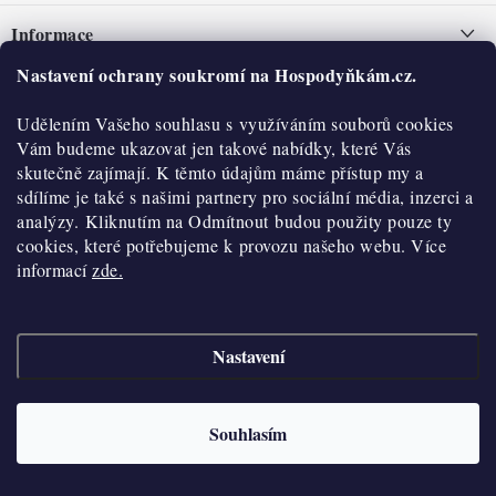
á
Informace
p
a
Nastavení ochrany soukromí na Hospodyňkám.cz.
Nepřevzetí zásilky na dobírku
O nás
t
Obchodní podmínky
Udělením Vašeho souhlasu s využíváním souborů cookies
í
Historie
O nákupu
Vám budeme ukazovat jen takové nabídky, které Vás
Hodnocení obchodu
skutečně zajímají. K těmto údajům máme přístup my a
Kontakty
Reklamace a vratky
sdílíme je také s našimi partnery pro sociální média, inzerci a
Blog
analýzy. Kliknutím na Odmítnout budou použity pouze ty
cookies, které potřebujeme k provozu našeho webu. Více
Moje objednávka
Výdejní místa
informací
zde.
Podmínky ochrany osobních údajů
Cookies
Nastavení
Vydělávejte s námi
Copyright 2026
Hospodyňkám.cz
. Všechna práva vyhrazena.
Upravit nastavení
cookies
Velkoobchod
Souhlasím
Vytvořil Shoptet
Doprava a platba