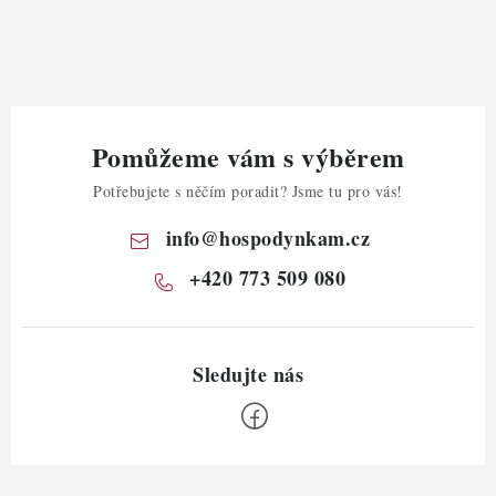
Pomůžeme vám s výběrem
Potřebujete s něčím poradit? Jsme tu pro vás!
info
@
hospodynkam.cz
+420 773 509 080
Z